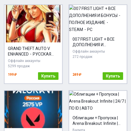
007 FIRST LIGHT + ВСЕ
ДОПОЛНЕНИЯ И
GRAND THEFT AUTO V
БОНУСЫ・ПОЛНОЕ
Оффлайн аккаунты
ENHANCED・РУССКАЯ
ИЗДАНИЕ・STEAM・PC
272 продаж
ОЗВУЧКА・STEAM・PC
Оффлайн аккаунты
5299 продаж
199 ₽
249 ₽
Купить
Купить
Облигации + Пропуска |
Arena Breakout: Infinite |
24/7 | ПО ID | АВТО
Валюта