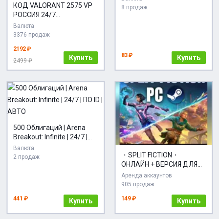
КОД VALORANT 2575 VP
8 продаж
РОССИЯ 24/7
АВТОДОСТАВКА
Валюта
3376 продаж
2192 ₽
83 ₽
Купить
Купить
2499 ₽
500 Облигаций | Arena
Breakout: Infinite | 24/7 |
ПО ID | АВТО
Валюта
・SPLIT FICTION・
2 продаж
ОНЛАЙН + ВЕРСИЯ ДЛЯ
ДРУГА・STEAM
Аренда аккаунтов
АККАУНТ・
905 продаж
441 ₽
149 ₽
Купить
Купить