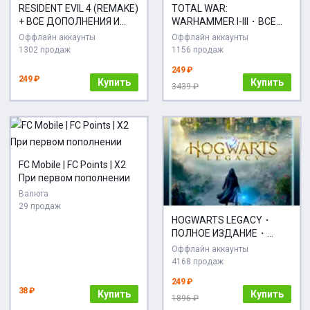
RESIDENT EVIL 4 (REMAKE)
TOTAL WAR:
+ ВСЕ ДОПОЛНЕНИЯ И
WARHAMMER I-III・ВСЕ
БОНУСЫ・ПОЛНОЕ
ЧАСТИ・DLC・STEAM・
Оффлайн аккаунты
Оффлайн аккаунты
ИЗДАНИЕ・STEAM・PC
1302 продаж
1156 продаж
249 ₽
249 ₽
Купить
Купить
3439 ₽
FC Mobile | FC Points | X2
При первом пополнении
Валюта
29 продаж
HOGWARTS LEGACY・
ПОЛНОЕ ИЗДАНИЕ・
РУССКАЯ ОЗВУЧКА・
Оффлайн аккаунты
STEAM・PC
4168 продаж
249 ₽
38 ₽
Купить
Купить
1896 ₽