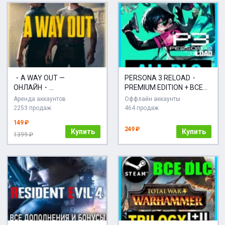
・A WAY OUT —
PERSONA 3 RELOAD・
ОНЛАЙН・
PREMIUM EDITION + ВСЕ
КООПЕРАТИВ・STEAM・
ДОПОЛНЕНИЯ・STEAM・
Аренда аккаунтов
Оффлайн аккаунты
НА РУССКОМ・PC
PC・
2253 продаж
464 продаж
149 ₽
249 ₽
Купить
Купить
1399 ₽