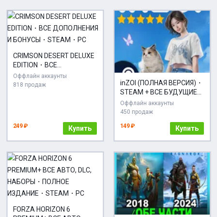
CRIMSON DESERT DELUXE
EDITION・ВСЕ
ДОПОЛНЕНИЯ И
Оффлайн аккаунты
inZOI (ПОЛНАЯ ВЕРСИЯ)・
БОНУСЫ・STEAM・PC
818 продаж
STEAM + ВСЕ БУДУЩИЕ
DLC・
Оффлайн аккаунты
450 продаж
249 ₽
149 ₽
Купить
Купить
FORZA HORIZON 6