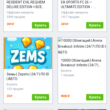
RESIDENT EVIL REQUIEM
EA SPORTS FC 26 —
DELUXE EDITION + ВСЕ
ULTIMATE EDITION・
ДОПОЛНЕНИЯ И
STEAM・PC・
Оффлайн аккаунты
Оффлайн аккаунты
БОНУСЫ・STEAM・НА
3589 продаж
1417 продаж
ПК・
249 ₽
249 ₽
Купить
Купить
10000 Облигаций | Arena
Breakout: Infinite | 24/7 |
ПО ID | АВТО
Валюта
Земы | Zepeto | 24/7 | ПО ID
1 продаж
| АВТО
Валюта
153 продаж
23 ₽
8683 ₽
Купить
Купить