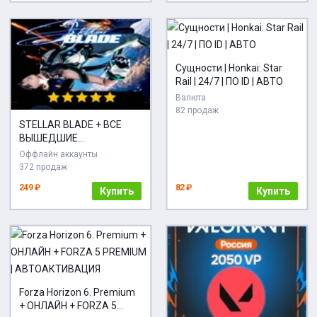
Сущности | Honkai: Star
Rail | 24/7 | ПО ID | АВТО
Валюта
82 продаж
STELLAR BLADE + ВСЕ
ВЫШЕДШИЕ
ДОПОЛНЕНИЯ И
Оффлайн аккаунты
БОНУСЫ・ПОЛНОЕ
372 продаж
ИЗДАНИЕ・STEAM・PC・
249 ₽
82 ₽
Купить
Купить
Forza Horizon 6. Premium
+ ОНЛАЙН + FORZA 5