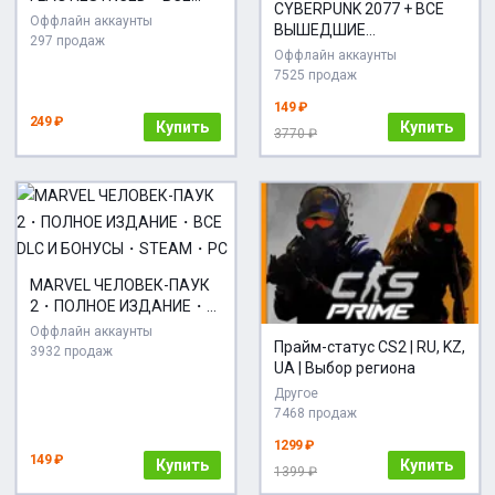
CYBERPUNK 2077 + ВСЕ
ДОПОЛНЕНИЯ・DELUXE
Оффлайн аккаунты
ВЫШЕДШИЕ
EDITION・STEAM・PC
297 продаж
ДОПОЛНЕНИЯ・ПОЛНОЕ
Оффлайн аккаунты
ИЗДАНИЕ・STEAM・БЕЗ
7525 продаж
GUARD・PC
149 ₽
249 ₽
Купить
Купить
3770 ₽
MARVEL ЧЕЛОВЕК-ПАУК
2・ПОЛНОЕ ИЗДАНИЕ・
ВСЕ DLC И БОНУСЫ・
Оффлайн аккаунты
Прайм-статус CS2 | RU, KZ,
STEAM・PC
3932 продаж
UA | Выбор региона
Другое
7468 продаж
1299 ₽
149 ₽
Купить
Купить
1399 ₽