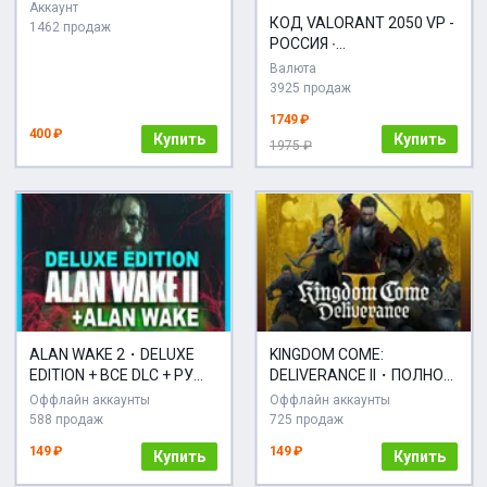
PREMIUM |
Аккаунт
КОД VALORANT 2050 VP -
АВТОАКТИВАЦИЯ
1462 продаж
РОССИЯ ∙
АВТОДОСТАВКА
Валюта
3925 продаж
1749 ₽
400 ₽
Купить
Купить
1975 ₽
ALAN WAKE 2・DELUXE
KINGDOM COME:
EDITION + ВСЕ DLC + РУ
DELIVERANCE II・ПОЛНОЕ
ОЗВУЧКА + ALAN WAKE
ИЗДАНИЕ + ВСЕ
Оффлайн аккаунты
Оффлайн аккаунты
REMASTERED・PC
ДОПОЛНЕНИЯ И
588 продаж
725 продаж
БОНУСЫ・РУССКАЯ
149 ₽
149 ₽
Купить
Купить
ОЗВУЧКА・STEAM・PC