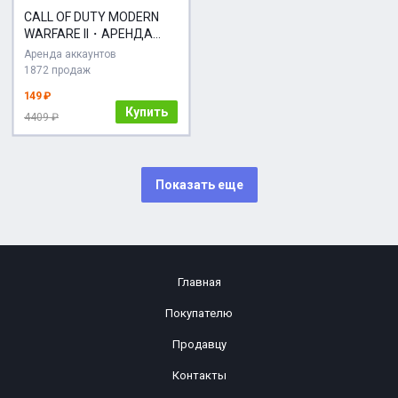
CALL OF DUTY MODERN
WARFARE II・АРЕНДА
24/7・ОНЛАЙН・
Аренда аккаунтов
STEAM・PC
1872 продаж
149 ₽
Купить
4409 ₽
Показать еще
Главная
Покупателю
Продавцу
Контакты