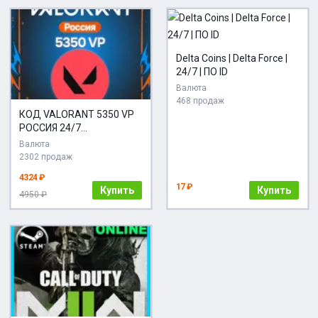
Delta Coins | Delta Force |
24/7 | ПО ID
Валюта
468 продаж
КОД VALORANT 5350 VP
РОССИЯ 24/7
АВТОДОСТАВКА
Валюта
2302 продаж
4324 ₽
17 ₽
Купить
Купить
4950 ₽