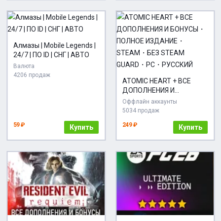
Алмазы | Mobile Legends |
24/7 | ПО ID | СНГ | АВТО
Валюта
4206 продаж
ATOMIC HEART + ВСЕ
ДОПОЛНЕНИЯ И
БОНУСЫ・ПОЛНОЕ
Оффлайн аккаунты
ИЗДАНИЕ・STEAM・БЕЗ
5034 продаж
STEAM GUARD・PC・
59 ₽
249 ₽
Купить
Купить
РУССКИЙ