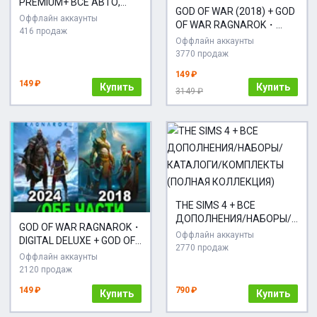
PREMIUM+ ВСЕ АВТО,
GOD OF WAR (2018) + GOD
DLC, НАБОРЫ・ПОЛНОЕ
Оффлайн аккаунты
OF WAR RAGNAROK・
ИЗДАНИЕ・STEAM・PC
416 продаж
DELUXE + ВСЕ DLC・
Оффлайн аккаунты
STEAM・PC
3770 продаж
149 ₽
149 ₽
Купить
Купить
3149 ₽
THE SIMS 4 + ВСЕ
ДОПОЛНЕНИЯ/НАБОРЫ/
GOD OF WAR RAGNAROK・
КАТАЛОГИ/КОМПЛЕКТЫ
Оффлайн аккаунты
DIGITAL DELUXE + GOD OF
(ПОЛНАЯ КОЛЛЕКЦИЯ)
2770 продаж
WAR (2018)・ВСЕ DLC・
Оффлайн аккаунты
STEAM・PC
2120 продаж
149 ₽
790 ₽
Купить
Купить