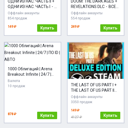
ОДНИ ИЗ НАС: ЧАСТЬ II +
DOOM: THE DARK AGES +
ОДНИ ИЗ НАС: ЧАСТЬ I・
REVELATIONS DLC・ВСЕ
ОБНОВЛЕННЫЕ ВЕРСИИ
ДОПОЛНЕНИЯ И
Оффлайн аккаунты
Оффлайн аккаунты
ПК・ВСЕ ДОПОЛНЕНИЯ・
БОНУСЫ・НА
854 продаж
554 продаж
STEAM
РУССКОМ・STEAM・ПК
149 ₽
249 ₽
Купить
Купить
1000 Облигаций | Arena
Breakout: Infinite | 24/7 |
ПО ID | АВТО
Валюта
THE LAST OF US PART I +
10 продаж
THE LAST OF US PART II
(ОБЕ ЧАСТИ, ВСЕ DLC)
Оффлайн аккаунты
(DELUXE EDITION'S)・
3350 продаж
STEAM・PC
149 ₽
878 ₽
Купить
Купить
4127 ₽