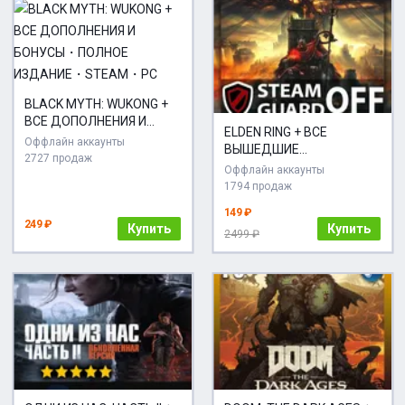
BLACK MYTH: WUKONG +
ВСЕ ДОПОЛНЕНИЯ И
ELDEN RING + ВСЕ
БОНУСЫ・ПОЛНОЕ
Оффлайн аккаунты
ВЫШЕДШИЕ
ИЗДАНИЕ・STEAM・PC
2727 продаж
ДОПОЛНЕНИЯ・SHADOW
Оффлайн аккаунты
OF THE ERDTREE・DELUXE
1794 продаж
EDITION + БОНУСЫ・PC
149 ₽
249 ₽
Купить
Купить
2499 ₽