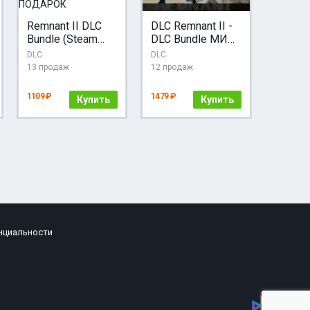
Remnant II DLC
DLC Remnant II -
Bundle (Steam
DLC Bundle МИР
Ключ) РФ-СНГ-
АВТО
DLC
DLC
МИР +
13 продаж
12 продаж
ПОДАРОК
1109 ₽
1479 ₽
Купить
Купить
нциальности