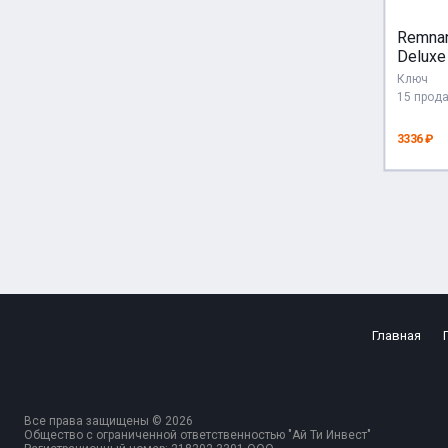
Remnant
Deluxe 
STEAM
Ключ
AUTO 
15 прод
3336 ₽
Главная
Все права защищены © 2026
Общество с ограниченной ответственностью "Ай Ти Инвест"