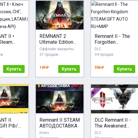
T II •
REMNANT 2
Remnant II - The
Steam
Ultimate Edition
Forgotten
я, СНГ,
STEAM + Бонус
Kingdom STEAM
Оффлайн аккаунты
DLC
 Турция,
GIFT AUTO
аж
37 продаж
34 продаж
|
RU+МИР
ыдача API)
149 ₽
556 ₽
Купить
Купить
Купить
NT II
Remnant II STEAM
DLC Remnant II -
Gift РФ/
АВТОДОСТАВКА
The Awakened
King МИР АВТО
Ключ
DLC
оставка