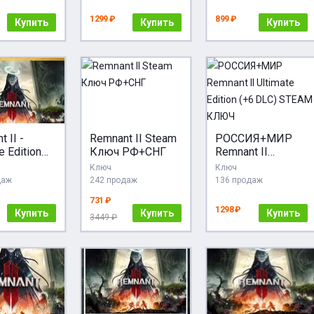
РФ+МИР +бонус
1299 ₽
899 ₽
Купить
Купить
Купить
 II -
Remnant II Steam
РОССИЯ+МИР
e Edition
Ключ РФ+СНГ
Remnant II
полнений
Ultimate Edition
Ключ
Ключ
НГ) STEAM
(+6 DLC) STEAM
даж
242 продаж
136 продаж
КЛЮЧ
731 ₽
1298 ₽
Купить
Купить
Купить
3449 ₽