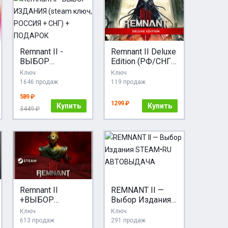
Remnant II -
Remnant II Deluxe
ВЫБОР
Edition (РФ/СНГ)
ИЗДАНИЯ (steam
STEAM КЛЮЧ
Ключ
Ключ
ключ, РОССИЯ +
1646 продаж
119 продаж
СНГ) + ПОДАРОК
589 ₽
1299 ₽
Купить
Купить
3449 ₽
Remnant II
REMNANT II —
+ВЫБОР
Выбор Издания
ИЗДАНИЯ ·
STEAM•RU
Ключ
Ключ
Steam RU ·
АВТОВЫДАЧА
613 продаж
291 продаж