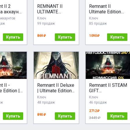
t II 2
REMNANT II
Remnant II
а аккаунта
ULTIMATE
Ultimate Edition
 Онлайн,
EDITION (STEAM
(Steam Ключ
аккаунтов
Ключ
Ключ
КЛЮЧ)
РФ+СНГ)
даж
99 продаж
85 продаж
+ПОДАРОК
869 ₽
1090 ₽
Купить
Купить
Купить
 II -
Remnant II Deluxe
Remnant II STEAM
e Edition |
| Ultimate Edition
GIFT
Россия
(STEAM Ключ
АВТОДОСТАВКА
Ключ
Ключ
РФ+СНГ)
аж
48 продаж
46 продаж
2712 ₽
890 ₽
Купить
Купить
Купить
3449 ₽