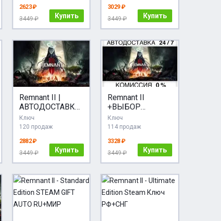
АВТОДОСТАВКА
2623 ₽
3029 ₽
Купить
Купить
3449 ₽
3449 ₽
Remnant II |
Remnant II
АВТОДОСТАВКА
+ВЫБОР
[Россия Steam
STEAM•RU
Ключ
Ключ
Gift]
АВТОДОСТАВКА
120 продаж
114 продаж
2882 ₽
3328 ₽
Купить
Купить
3449 ₽
3449 ₽