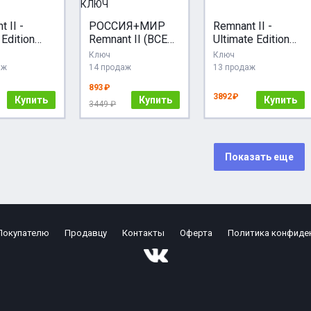
 II -
РОССИЯ+МИР
Remnant II -
Edition
Remnant II (ВСЕ
Ultimate Edition
 GIFT
ИЗДАНИЯ)
STEAM GIFT
Ключ
Ключ
RU+МИР
STEAM КЛЮЧ
AUTO RU+МИР
аж
14 продаж
13 продаж
893 ₽
3892 ₽
Купить
Купить
Купить
3449 ₽
Показать еще
Покупателю
Продавцу
Контакты
Оферта
Политика конфиде