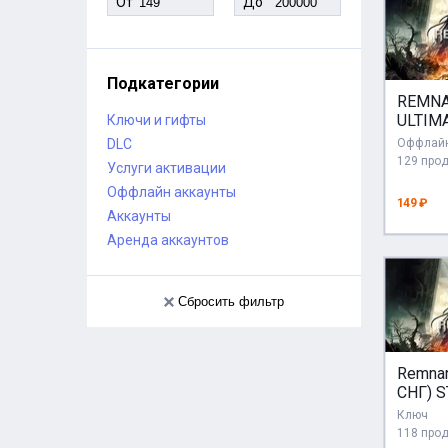
От
До
Подкатегории
REMNA
ULTIM
Ключи и гифты
ПОЛН
DLC
Оффлайн
ИЗДА
129 про
Услуги активации
STEAM
Оффлайн аккаунты
149 ₽
Аккаунты
Аренда аккаунтов
Сбросить фильтр
Remnan
СНГ) 
КЛЮЧ
Ключ
118 про