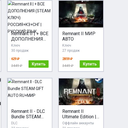
Remnant II | + ВСЕ
Remnant II МИР
ДОПОЛНЕНИЯ
АВТО
(STEAM КЛЮЧ)
Ключ
Ключ
РОССИЯ+КЗ+СН
30 продаж
27 продаж
Г | РУССКИЙ
629 ₽
2859 ₽
ЯЗЫК
Купить
Купить
3449 ₽
3449 ₽
Remnant II - DLC
Remnant II
Bundle STEAM
Ultimate Edition |
GIFT AUTO
Steam |
DLC
Оффлайн аккаунты
RU+МИР
АВТОВЫДАЧА