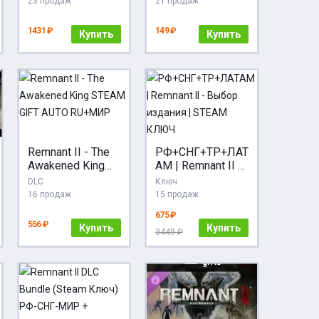
23 продаж
21 продаж
24/7
1431 ₽
149 ₽
Купить
Купить
Remnant II - The
РФ+СНГ+ТР+ЛАТ
Awakened King
АМ | Remnant II -
STEAM GIFT
Выбор издания |
DLC
Ключ
AUTO RU+МИР
STEAM КЛЮЧ
16 продаж
15 продаж
675 ₽
556 ₽
Купить
Купить
3449 ₽