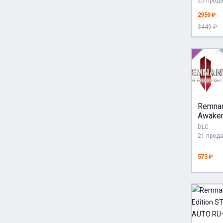
25 прод
2959 ₽
3449 ₽
Remnan
Awaken
АВТО
DLC
[RU Gift
21 прод
573 ₽