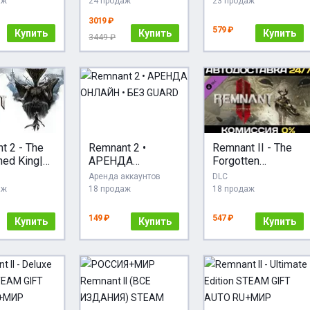
аж
24 продаж
23 продаж
3019 ₽
579 ₽
Купить
Купить
Купить
3449 ₽
t 2 - The
Remnant 2 •
Remnant II - The
ed King|
АРЕНДА
Forgotten
ДОСТАВКА
ОНЛАЙН • БЕЗ
Kingdom DLC
Аренда аккаунтов
DLC
]
GUARD
STEAM АВТО
аж
18 продаж
18 продаж
149 ₽
547 ₽
Купить
Купить
Купить