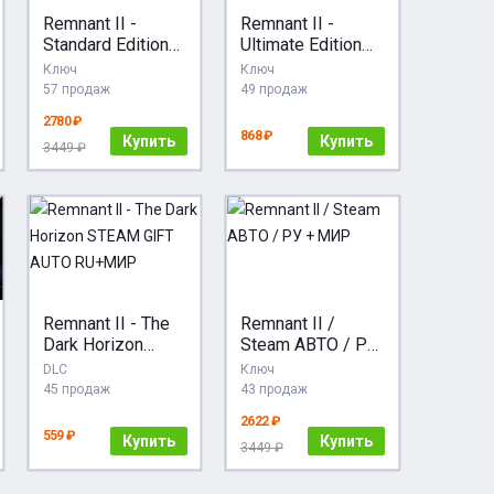
Remnant II -
Remnant II -
Standard Edition
Ultimate Edition
STEAM GIFT
Steam Ключ
Ключ
Ключ
AUTO RU+МИР
РФ+СНГ
57 продаж
49 продаж
2780 ₽
868 ₽
Купить
Купить
3449 ₽
Remnant II - The
Remnant II /
Dark Horizon
Steam АВТО / РУ
STEAM GIFT
+ МИР
DLC
Ключ
AUTO RU+МИР
45 продаж
43 продаж
2622 ₽
559 ₽
Купить
Купить
3449 ₽