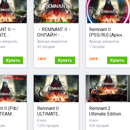
NT II —
・REMNANT II・
Remnant II
ATE
ОНЛАЙН・
(PS5/RU) (Аренда
ОЕ
АРЕНДА・
7 дней)
 аккаунты
Аренда аккаунтов
Аренда аккаунтов
НИЕ
STEAM
даж
66 продаж
1 продаж
 АККАУНТ
АККАУНТ・
STEAM
149 ₽
249 ₽
Купить
Купить
Купить
DECK/GFN
t II (РФ/
Remnant II
Remnant 2
STEAM
ULTIMATE
Ultimate Edition
EDITION +6 DLC
Steam Ключ
Ключ
Ключ
STEAM КЛЮЧ
РФ+СНГ
даж
1250 продаж
926 продаж