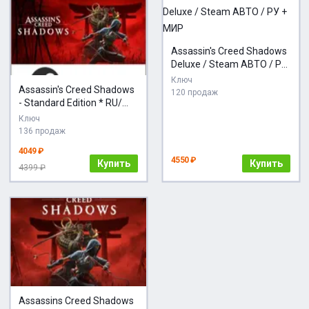
Assassin's Creed Shadows
Deluxe / Steam АВТО / РУ
+ МИР
Ключ
Assassin's Creed Shadows
120 продаж
- Standard Edition * RU/
СНГ/TR
Ключ
136 продаж
4049 ₽
4550 ₽
Купить
Купить
4399 ₽
Assassins Creed Shadows