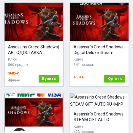
Assassin’s Creed Shadows|
Assassin's Creed Shadows-
АВТОДОСТАВКА
Digital Deluxe |Steam
Россия/UA Steam
РУ+КЗ+CN+AR+TR+
Ключ
Ключ
860 продаж
641 продаж
3685 ₽
4551 ₽
Купить
Купить
4399 ₽
Assassin's Creed Shadows
STEAM GIFT AUTO
RU+МИР
Ключ
423 продаж