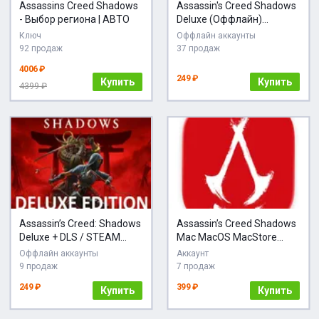
Assassins Creed Shadows
Assassin's Creed Shadows
- Выбор региона | АВТО
Deluxe (Оффлайн)
Автоактивация
Ключ
Оффлайн аккаунты
92 продаж
37 продаж
4006 ₽
249 ₽
Купить
Купить
4399 ₽
Assassin’s Creed: Shadows
Assassin’s Creed Shadows
Deluxe + DLS / STEAM
Mac MacOS MacStore
АККАУНТ
Assassins
Оффлайн аккаунты
Аккаунт
9 продаж
7 продаж
249 ₽
399 ₽
Купить
Купить