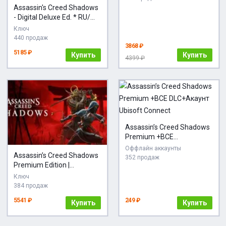
Assassin's Creed Shadows
- Digital Deluxe Ed. * RU/
СНГ
Ключ
440 продаж
3868 ₽
5185 ₽
Купить
Купить
4399 ₽
Assassin’s Creed Shadows
Premium +ВСЕ
DLC+Акаунт Ubisoft
Оффлайн аккаунты
Assassin’s Creed Shadows
Connect
352 продаж
Premium Edition |
АВТОДОСТАВКА [RU
Ключ
Steam Gift]
384 продаж
5541 ₽
249 ₽
Купить
Купить