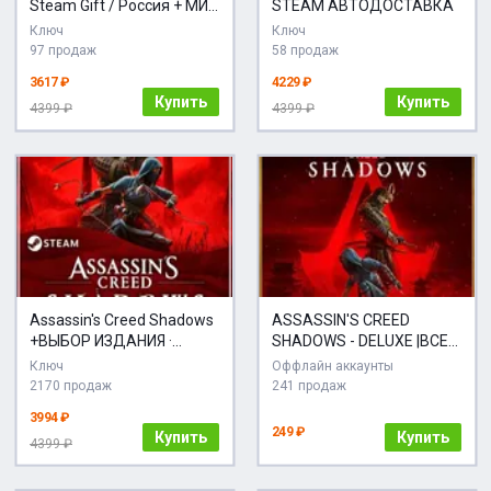
Steam Gift / Россия + МИР
STEAM АВТОДОСТАВКА
/ АВТО
Ключ
Ключ
97 продаж
58 продаж
3617 ₽
4229 ₽
Купить
Купить
4399 ₽
4399 ₽
Assassin's Creed Shadows
ASSASSIN'S CREED
+ВЫБОР ИЗДАНИЯ ·
SHADOWS - DELUXE |ВСЕ
Steam RU
DLC| STEAM
Ключ
Оффлайн аккаунты
2170 продаж
241 продаж
3994 ₽
249 ₽
Купить
Купить
4399 ₽