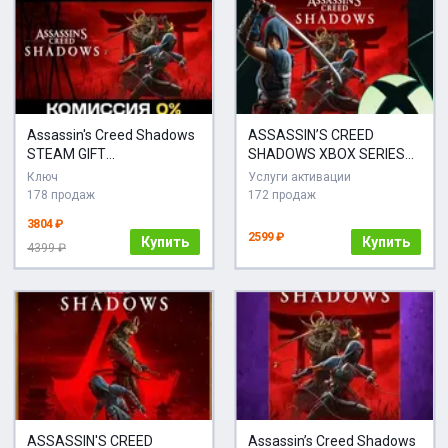
Assassin's Creed Shadows
ASSASSIN’S CREED
STEAM GIFT
SHADOWS XBOX SERIES
АВТОДОСТАВКА
XS НА ВАШ АКАУНТ
Ключ
Услуги активации
178 продаж
172 продаж
3804 ₽
2599 ₽
Купить
Купить
4399 ₽
ASSASSIN'S CREED
Assassin’s Creed Shadows