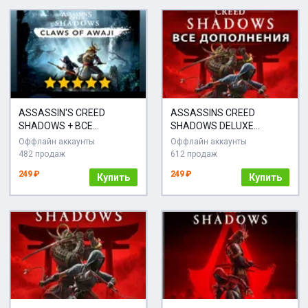
ASSASSIN'S CREED
ASSASSINS CREED
SHADOWS + ВСЕ
SHADOWS DELUXE
ВЫШЕДШИЕ
EDITION + CLAWS OF
Оффлайн аккаунты
Оффлайн аккаунты
ДОПОЛНЕНИЯ・ПОЛНОЕ
AWAJI DLC・UBISOFT・PC
482 продаж
612 продаж
ИЗДАНИЕ・STEAM・PC
249 ₽
249 ₽
Купить
Купить