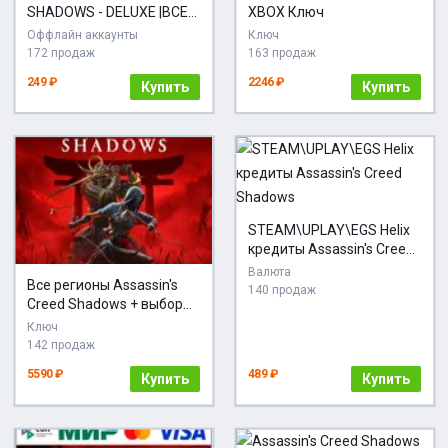
SHADOWS - DELUXE |ВСЕ
XBOX Ключ
DLC| UBISOFT
Оффлайн аккаунты
Ключ
172 продаж
163 продаж
249 ₽
2246 ₽
Купить
Купить
STEAM\UPLAY\EGS Helix
кредиты Assassin's Creed
Shadows
Валюта
Все регионы Assassin's
140 продаж
Creed Shadows + выбор
издания
Ключ
142 продаж
5590 ₽
489 ₽
Купить
Купить