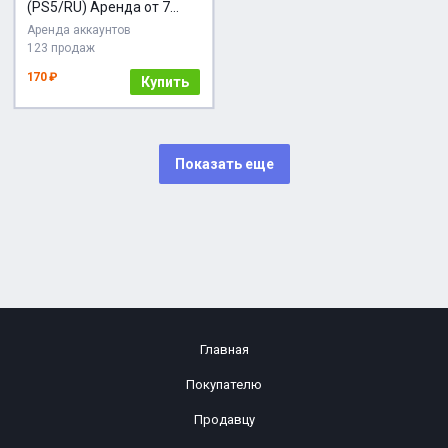
(PS5/RU) Аренда от 7
дней
Аренда аккаунтов
123 продаж
170 ₽
Купить
Показать еще
Главная
Покупателю
Продавцу