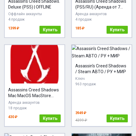
Assassin’s Creed Shadows.
Assassin’s Creed Shadows
Deluxe (PS5) | OFFLINE
(PS5/RU) (Аренда от 7
дней)
Оффлайн аккаунты
Аренда аккаунтов
4 продаж
4 продаж
1399 ₽
185 ₽
Купить
Купить
Assassin's Creed Shadows
/ Steam АВТО / РУ + МИР
Ключ
963 продаж
Assassins Creed Shadows
Mac MacOS MacStore
AppStore
Аренда аккаунтов
18 продаж
3949 ₽
430 ₽
Купить
Купить
4399 ₽