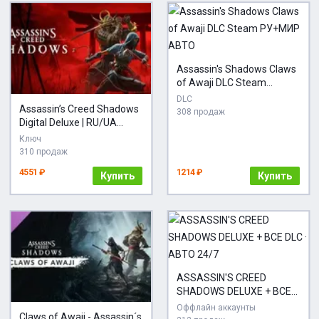
Assassin's Shadows Claws
of Awaji DLC Steam
РУ+МИР АВТО
DLC
Assassin’s Creed Shadows
308 продаж
Digital Deluxe | RU/UA
Steam
Ключ
310 продаж
4551 ₽
1214 ₽
Купить
Купить
ASSASSIN'S CREED
SHADOWS DELUXE + ВСЕ
DLC · АВТО 24/7
Оффлайн аккаунты
Claws of Awaji - Assassin´s