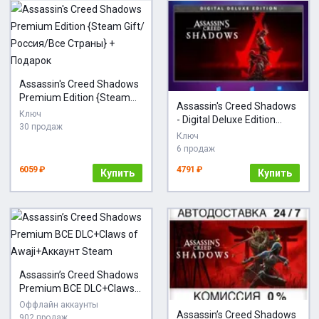
Assassin's Creed Shadows
Premium Edition {Steam
Assassin's Creed Shadows
Gift/Россия/Все Страны}
Ключ
- Digital Deluxe Edition
+ Подарок
30 продаж
{Steam Gift/Россия/Все
Ключ
Страны} + Подарок
6 продаж
6059 ₽
4791 ₽
Купить
Купить
Assassin’s Creed Shadows
Premium ВСЕ DLC+Claws
of Awaji+Аккаунт Steam
Оффлайн аккаунты
Assassin’s Creed Shadows
902 продаж