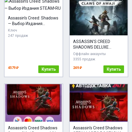
Assassin’s Creed: Shadows
— Выбор Издания
STEAM•RU
Ключ
247 продаж
ASSASSIN'S CREED
SHADOWS DELUXE
EDITION + DLC: CLAWS OF
Оффлайн аккаунты
AWAJI | ВСЕ DLC И
3355 продаж
БОНУСЫ | STEAM
4579 ₽
249 ₽
Купить
Купить
Assassin’s Creed Shadows
Assassin's Creed Shadows