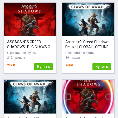
ASSASSIN' S CREED
Assassin’s Creed Shadows.
SHADOWS+DLC CLAWS OF
Deluxe | GLOBAL | OFFLINE
AWAJI UBISOFT
Оффлайн аккаунты
Оффлайн аккаунты
212 продаж
39 продаж
249 ₽
249 ₽
Купить
Купить