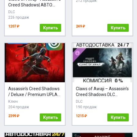
212 продаж
Creed Shadows| АВТО
Steam
DLC
226 продаж
1207 ₽
249 ₽
Купить
Купить
Assassin's Creed Shadows
Claws of Awaji – Assassin's
/ Deluxe / Premium UPLAY
Creed Shadows DLC
КЛЮЧ РФ+МИР
STEAM
Ключ
DLC
204 продаж
190 продаж
2399 ₽
1215 ₽
Купить
Купить