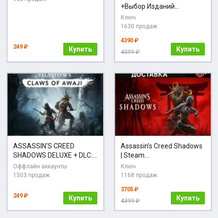
+Выбор Изданий
STEAM•RU
Ключ
1630 продаж
4390 ₽
249 ₽
Купить
Купить
4399 ₽
ASSASSIN'S CREED
Assassin’s Creed Shadows
SHADOWS DELUXE + DLC:
| Steam
CLAWS OF AWAJI |
РУ+УА+КЗ+TR+AR+CN
Оффлайн аккаунты
Ключ
UBISOFT
1503 продаж
1168 продаж
3705 ₽
249 ₽
Купить
Купить
4399 ₽