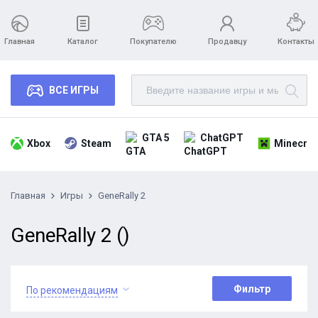
Главная
Каталог
Покупателю
Продавцу
Контакты
ВСЕ ИГРЫ
GTA 5
ChatGPT
Xbox
Steam
Minecraf
Главная
Игры
GeneRally 2
GeneRally 2 ()
Фильтр
По рекомендациям