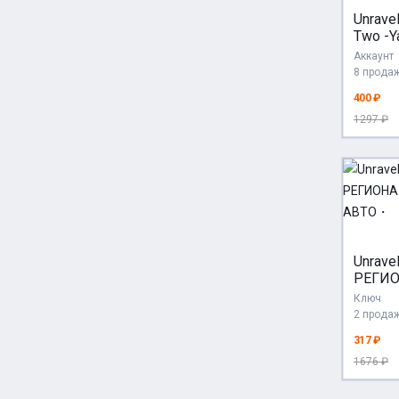
Unravel
Two -Y
| Xbox
Аккаунт
Series
8 прода
400 ₽
1297 ₽
Unrav
РЕГИ
STEAM
Ключ
АВТО
2 прода
317 ₽
1676 ₽