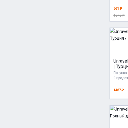
561 ₽
1676 ₽
Unrave
| Турц
Покупка 
0 прода
1487 ₽