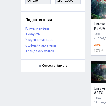
От
До
Подкатегории
Unrave
KZ/UA
Ключи и гифты
Аккаунты
Ключ
26 прод
Услуги активации
329 ₽
Оффлайн аккаунты
1676 ₽
Аренда аккаунтов
Сбросить фильтр
Unrave
АВТО
Ключ
61 прод