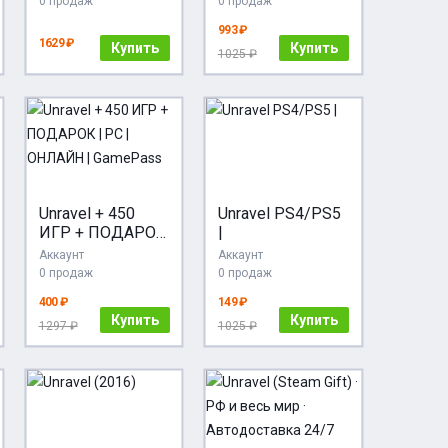
0 продаж
0 продаж
993 ₽
1629 ₽
Купить
Купить
1025 ₽
Unravel + 450
Unravel PS4/PS5
ИГР + ПОДАРОК
|
| PC | ОНЛАЙН |
Аккаунт
Аккаунт
GamePass
0 продаж
0 продаж
400 ₽
149 ₽
Купить
Купить
1297 ₽
1025 ₽