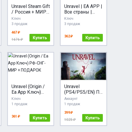
Unravel Steam Gift
Unravel | EA APP |
/ Россия + МИР /
Все страны |
АВТО
КЛЮЧ
Ключ
Ключ
3 продаж
3 продаж
467 ₽
362 ₽
Купить
Купить
1676 ₽
Unravel (Origin /
Unravel
Ea App Ключ)
(PS4/PS5/EN) П3
РФ-СНГ-МИР +
- Активация
Ключ
Аккаунт
ПОДАРОК
1 продаж
1 продаж
399 ₽
361 ₽
Купить
Купить
1025 ₽