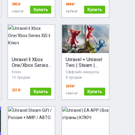
390 ₽
488 ₽
Купить
Купить
1367 ₽
1676 ₽
Unravel ‖ Xbox
Unravel + Unravel
One/Xbox Series
Two | Steam |
X|S ‖ Ключ
АВТОВЫДАЧА
Ключ
Оффлайн аккаунты
24/7
10 продаж
8 продаж
249 ₽
321 ₽
Купить
Купить
1367 ₽