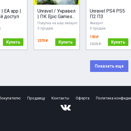
 | EA app |
Unravel / Унравел
Unravel PS4 PS5
й доступ
| ПК Epic Games
П2 П3
EGS
Покупка на ваш аккаунт
Аккаунт
ж
0 продаж
0 продаж
150 ₽
2570 ₽
Купить
Купить
Купить
1025 ₽
Показать еще
Покупателю
Продавцу
Контакты
Оферта
Политика конфиде