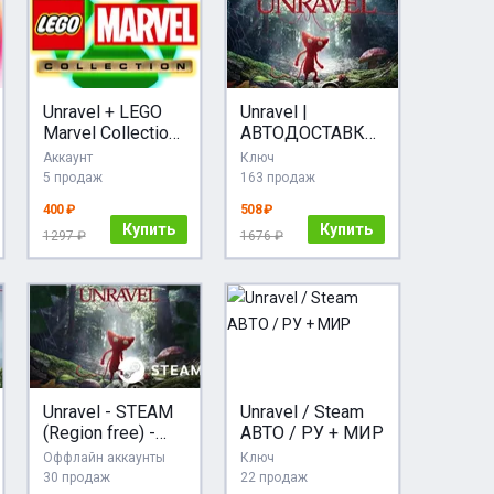
Unravel + LEGO
Unravel |
Marvel Collection
АВТОДОСТАВКА
XBOX ONE
[Россия Steam
Аккаунт
Ключ
Gift]
5 продаж
163 продаж
400 ₽
508 ₽
Купить
Купить
1297 ₽
1676 ₽
Unravel - STEAM
Unravel / Steam
(Region free) -
АВТО / РУ + МИР
Лицензия
Оффлайн аккаунты
Ключ
30 продаж
22 продаж