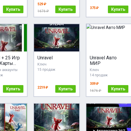
529 ₽
375 ₽
Купить
Купить
Купить
1676 ₽
l + 25 Игр
Unravel
Unravel Авто
 Карты
МИР
Ключ
Я
15 продаж
 аккаунты
Ключ
аж
14 продаж
309 ₽
2219 ₽
Купить
Купить
Купить
1676 ₽