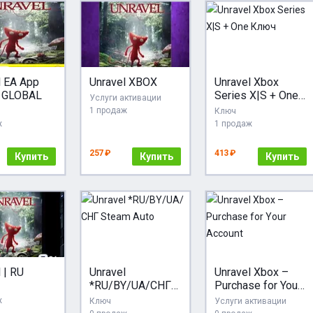
l EA App
Unravel XBOX
Unravel Xbox
GLOBAL
Series X|S + One
Услуги активации
Ключ
1 продаж
Ключ
ж
1 продаж
257 ₽
413 ₽
Купить
Купить
Купить
 | RU
Unravel
Unravel Xbox –
*RU/BY/UA/СНГ
Purchase for Your
Steam Auto
Account
ж
Ключ
Услуги активации