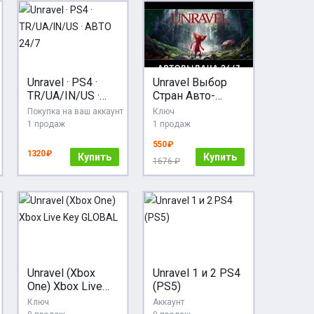
Unravel · PS4 ·
Unravel Выбор
TR/UA/IN/US ·
Стран Авто-
АВТО 24/7
Доставка 24/7
Покупка на ваш аккаунт
Ключ
1 продаж
1 продаж
550 ₽
1320 ₽
Купить
Купить
1676 ₽
Unravel (Xbox
Unravel 1 и 2 PS4
One) Xbox Live
(PS5)
Key GLOBAL
Ключ
Аккаунт