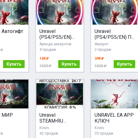
l Автогифт
Unravel
Unravel
(PS4/PS5/EN)
(PS4/PS5/EN) П3
(Аренда от 7
- Активация
Аренда аккаунтов
Аккаунт
дней)
аж
4 продаж
2 продаж
149 ₽
399 ₽
Купить
Купить
Купить
1029 ₽
1025 ₽
l МИР
Unravel
UNRAVEL EA APP
STEAM•RU
КЛЮЧ
АВТОДОСТАВКА
Ключ
Ключ
аж
42 продаж
33 продаж