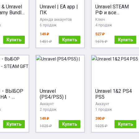
 & Unravel
Unravel | EA app |
Unravel STEAM
arny Bundle
ПК
РФ и все
 One &
регионы гифт
Аренда аккаунтов
Ключ
автодоставка
ж
6 продаж
4 продаж
149 ₽
527 ₽
Купить
Купить
Купить
1451 ₽
1676 ₽
el・ВЫБОР
Unravel
Unravel 1&2 PS4
ОНА・
(PS4/PS5) |
PS5
 GIFT
Аккаунт
Аккаунт
・
ж
2 продаж
1 продаж
149 ₽
390 ₽
Купить
Купить
Купить
1025 ₽
1025 ₽