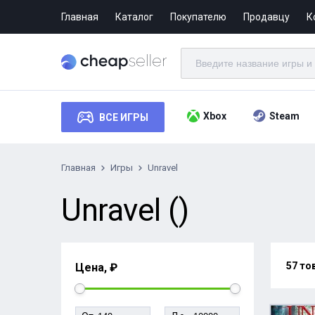
Главная
Каталог
Покупателю
Продавцу
К
Xbox
Steam
ВСЕ ИГРЫ
Главная
Игры
Unravel
Unravel ()
57 то
Цена, ₽