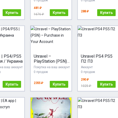
0 продаж
0 продаж
481 ₽
288 ₽
Купить
Купить
Купить
1676 ₽
l | PS4/PS5
Unravel –
Unravel PS4 PS5
ия / Украина
PlayStation (PSN)
П2 П3
– Purchase in Your
на ваш аккаунт
Покупка на ваш аккаунт
Аккаунт
Account
ж
0 продаж
0 продаж
290 ₽
2355 ₽
Купить
Купить
Купить
1025 ₽