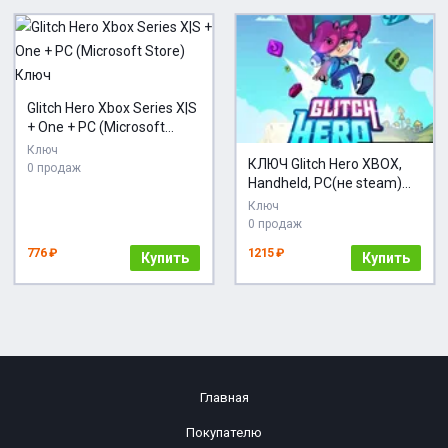
Glitch Hero Xbox Series X|S
+ One + PC (Microsoft
Store) Ключ
Ключ
КЛЮЧ Glitch Hero XBOX,
0 продаж
Handheld, PC(не steam)
Код
Ключ
0 продаж
776 ₽
1215 ₽
Купить
Купить
Главная
Покупателю