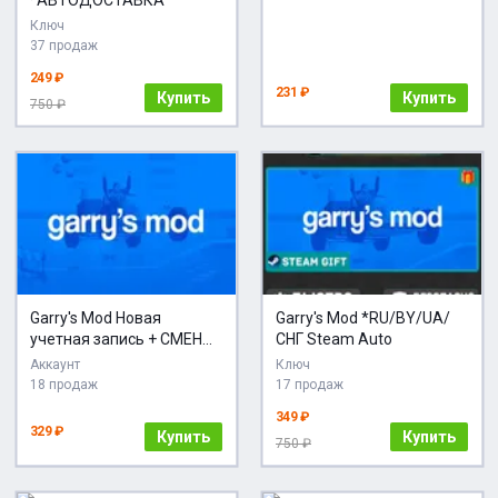
Ключ
37 продаж
249 ₽
231 ₽
Купить
Купить
750 ₽
Garry's Mod Новая
Garry's Mod *RU/BY/UA/
учетная запись + СМЕНА
СНГ Steam Auto
ПОЧТЫ
Аккаунт
Ключ
18 продаж
17 продаж
349 ₽
329 ₽
Купить
Купить
750 ₽