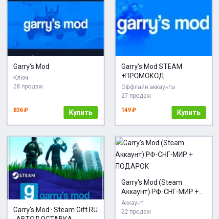
Garry's Mod
Garry's Mod STEAM
+ПРОМОКОД
Ключ
28 продаж
Оффлайн аккаунты
27 продаж
836 ₽
149 ₽
Купить
Купить
Garry's Mod (Steam
Аккаунт) РФ-СНГ-МИР +
ПОДАРОК
Аккаунт
Garry's Mod · Steam Gift RU
22 продаж
· АВТОДОСТАВКА