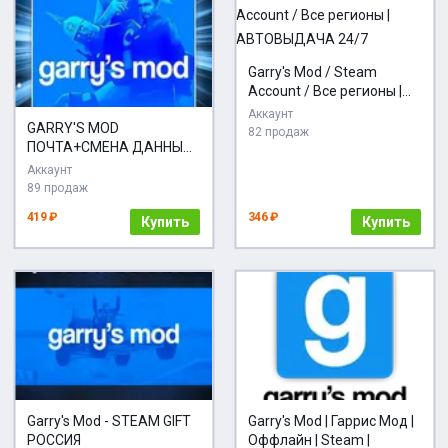
Garry's Mod / Steam
Account / Все регионы |
АВТОВЫДАЧА 24/7
Аккаунт
GARRY'S MOD
82 продаж
ПОЧТА+СМЕНА ДАННЫХ
НОВЫЙ АККАУНТ
Аккаунт
89 продаж
419 ₽
346 ₽
Купить
Купить
Garry's Mod - STEAM GIFT
Garry's Mod | Гаррис Мод |
РОССИЯ
Оффлайн | Steam |