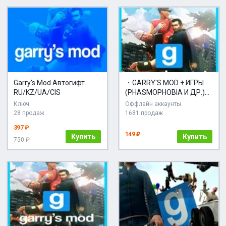
Garry's Mod Автогифт
・GARRY'S MOD + ИГРЫ
RU/KZ/UA/CIS
(PHASMOPHOBIA И ДР.)・
STEAM・
Ключ
Оффлайн аккаунты
28 продаж
1681 продаж
397 ₽
149 ₽
Купить
Купить
750 ₽