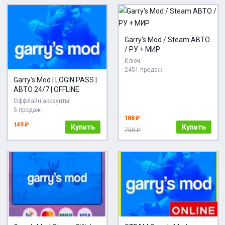
Garry's Mod / Steam АВТО
/ РУ + МИР
Ключ
2451 продаж
Garry's Mod | LOGIN:PASS |
АВТО 24/7 | OFFLINE
Оффлайн аккаунты
5 продаж
188 ₽
149 ₽
Купить
Купить
750 ₽