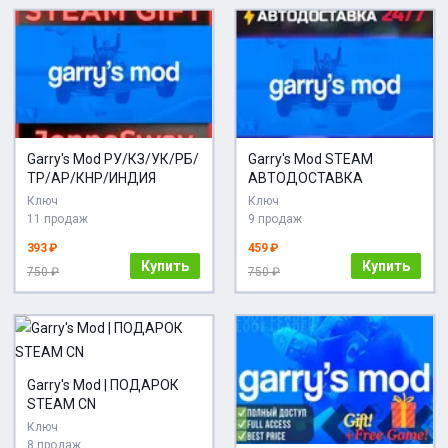
Garry's Mod РУ/КЗ/УК/РБ/
Garry's Mod STEAM
ТР/АР/КНР/ИНДИЯ
АВТОДОСТАВКА
Ключ
Ключ
11 продаж
9 продаж
393 ₽
459 ₽
Купить
Купить
750 ₽
750 ₽
Garry's Mod | ПОДАРОК
STEAM CN
Ключ
8 продаж