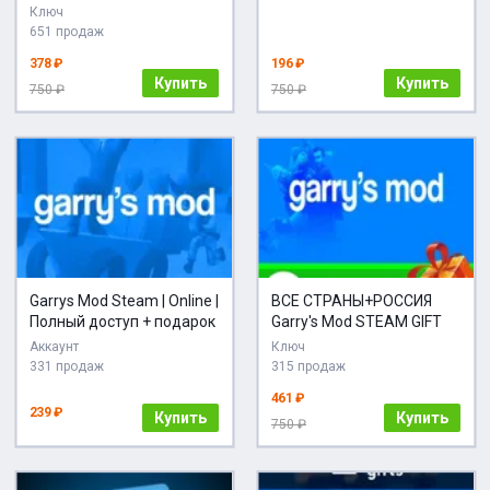
Ключ
651 продаж
378 ₽
196 ₽
Купить
Купить
750 ₽
750 ₽
Garrys Mod Steam | Online |
ВСЕ СТРАНЫ+РОССИЯ
Полный доступ + подарок
Garry's Mod STEAM GIFT
Аккаунт
Ключ
331 продаж
315 продаж
461 ₽
239 ₽
Купить
Купить
750 ₽