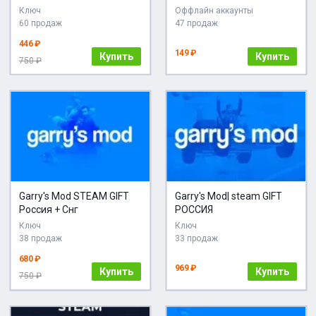
Ключ
Оффлайн аккаунты
60 продаж
47 продаж
446 ₽
149 ₽
Купить
Купить
750 ₽
Garry's Mod STEAM GIFT
Garry's Mod| steam GIFT
Россия + Снг
РОССИЯ
Ключ
Ключ
38 продаж
33 продаж
680 ₽
969 ₽
Купить
Купить
750 ₽