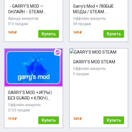
・GARRY'S MOD —
Garry's Mod + ЛЮБЫЕ
ОНЛАЙН・STEAM
МОДЫ / STEAM
АККАУНТ
ОФФЛАЙН АККАУНТ
Аренда аккаунтов
Оффлайн аккаунты
515 продаж
38 продаж
149 ₽
149 ₽
Купить
Купить
GARRY’S MOD STEAM
Оффлайн аккаунты
0 продаж
GARRY’S MOD + ИГРЫ |
БЕЗ GUARD + КЛЮЧ |
STEAM
Оффлайн аккаунты
2123 продаж
119 ₽
149 ₽
Купить
Купить