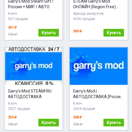
Garry's Mod Steam Gift /
STEAM Garry's Mod
Россия + МИР / АВТО
ОНЛАЙН (Region Free)
Garrys Mod
Ключ
Аренда аккаунтов
567 продаж
6696 продаж
261 ₽
390 ₽
Купить
Купить
750 ₽
Garry's Mod STEAM•RU
Garry's Mod |
АВТОДОСТАВКА
АВТОДОСТАВКА [Россия
- Steam Gift]
Ключ
Ключ
2827 продаж
2064 продаж
259 ₽
348 ₽
Купить
Купить
750 ₽
750 ₽