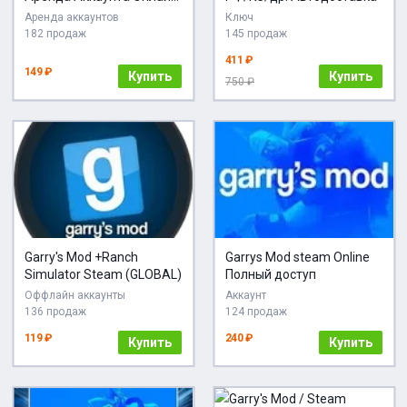
Карты
Аренда аккаунтов
Ключ
182 продаж
145 продаж
411 ₽
149 ₽
Купить
Купить
750 ₽
Garry's Mod +Ranch
Garrys Mod steam Online
Simulator Steam (GLOBAL)
Полный доступ
Оффлайн аккаунты
Аккаунт
136 продаж
124 продаж
119 ₽
240 ₽
Купить
Купить