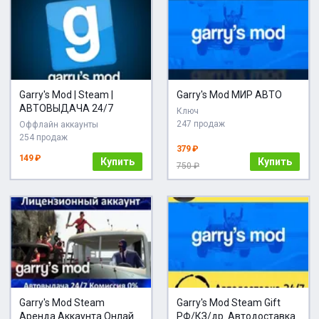
Garry's Mod | Steam |
Garry's Mod МИР АВТО
АВТОВЫДАЧА 24/7
Ключ
247 продаж
Оффлайн аккаунты
254 продаж
379 ₽
149 ₽
Купить
Купить
750 ₽
Garry's Mod Steam
Garry's Mod Steam Gift
Аренда Аккаунта Онлайн
РФ/КЗ/др. Автодоставка