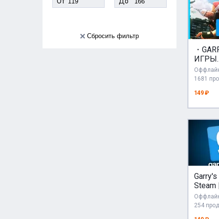
От
До
Сбросить фильтр
・GARR
ИГРЫ
(PHAS
Оффлайн
И ДР.
1681 пр
STEA
149 ₽
Garry's
Steam 
АВТО
Оффлайн
24/7
254 про