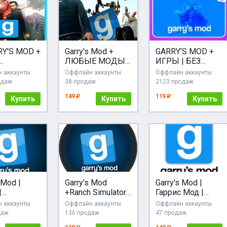
Y'S MOD +
Garry's Mod +
GARRY’S MOD +
ЛЮБЫЕ МОДЫ /
ИГРЫ | БЕЗ
MOPHOBIA
STEAM
GUARD + КЛЮЧ |
 аккаунты
Оффлайн аккаунты
Оффлайн аккаунты
)・
ОФФЛАЙН
STEAM
одаж
38 продаж
2123 продаж
M・
АККАУНТ
149 ₽
119 ₽
Купить
Купить
Купить
 Mod |
Garry's Mod
Garry's Mod |
|
+Ranch Simulator
Гаррис Мод |
ВЫДАЧА
Steam (GLOBAL)
Оффлайн | Steam
 аккаунты
Оффлайн аккаунты
Оффлайн аккаунты
|
даж
136 продаж
47 продаж