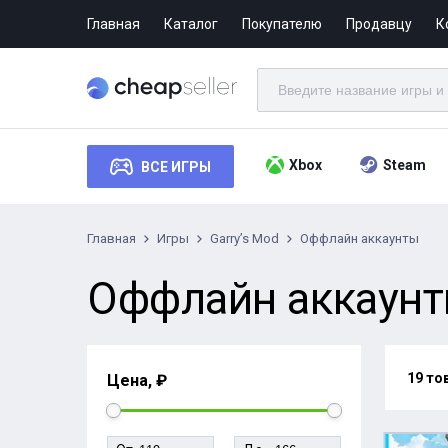
Главная
Каталог
Покупателю
Продавцу
К
Xbox
Steam
ВСЕ ИГРЫ
Главная
Игры
Garry’s Mod
Оффлайн аккаунты
Оффлайн аккаунты
19 то
Цена, ₽