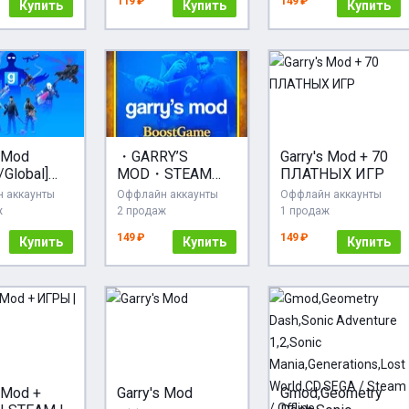
119 ₽
149 ₽
Купить
Купить
Купить
s Mod
・GARRY’S
Garry's Mod + 70
/Global]
MOD・STEAM
ПЛАТНЫХ ИГР
NE]
GLOBAL・
 аккаунты
Оффлайн аккаунты
Оффлайн аккаунты
ж
2 продаж
1 продаж
149 ₽
149 ₽
Купить
Купить
Купить
s Mod +
Garry's Mod
Gmod,Geometry