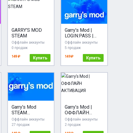
GARRY’S MOD
Garry's Mod |
STEAM
LOGIN:PASS |
АВТО 24/7 |
Оффлайн аккаунты
Оффлайн аккаунты
OFFLINE
0 продаж
5 продаж
149 ₽
149 ₽
Купить
Купить
Garry's Mod
Garry’s Mod |
STEAM
ОФФЛАЙН
+ПРОМОКОД
АКТИВАЦИЯ
Оффлайн аккаунты
Оффлайн аккаунты
27 продаж
2 продаж