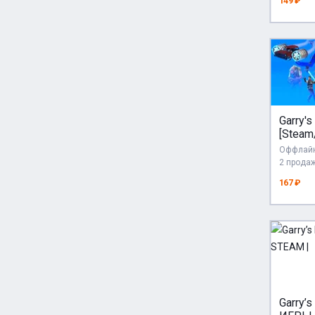
149 ₽
Garry'
[Steam
[OFFLI
Оффлайн
2 прода
167 ₽
Garry’