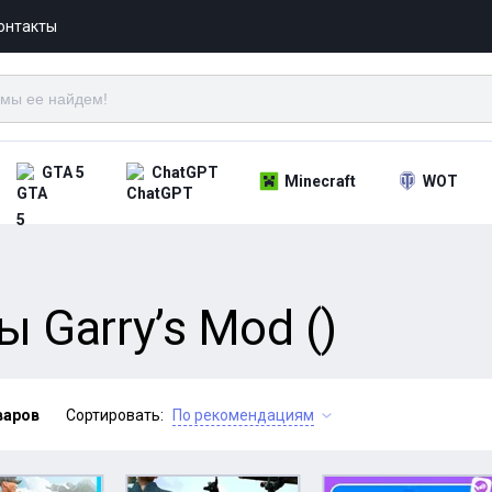
онтакты
GTA 5
ChatGPT
Minecraft
WOT
 Garry’s Mod ()
варов
Сортировать:
По рекомендациям