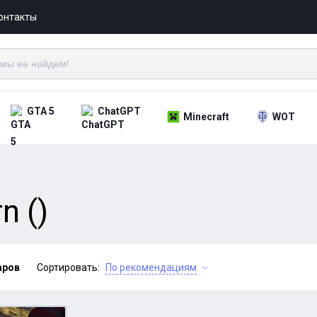
онтакты
GTA 5
ChatGPT
Minecraft
WOT
n ()
аров
Сортировать:
По рекомендациям