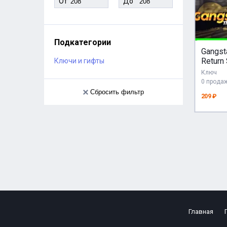
От
До
Подкатегории
Gangst
Return
Ключи и гифты
КЛЮЧ 
Ключ
0 прода
Сбросить фильтр
209 ₽
Главная