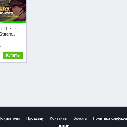
a: The
 Steam
GLOBAL
ж
Купить
Покупателю
Продавцу
Контакты
Оферта
Политика конфиде