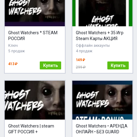
Ghost Watchers * STEAM
Ghost Watchers + 35 Игр
РОССИЯ
Steam Карты АКЦИЯ
Ключ
Оффлайн аккаунты
5 продаж
4 продаж
149 ₽
413 ₽
Купить
Купить
299 ₽
Ghost Watchers | steam
Ghost Watchers • АРЕНДА
GIFT РОССИЯ +
ОНЛАЙН • БЕЗ GUARD