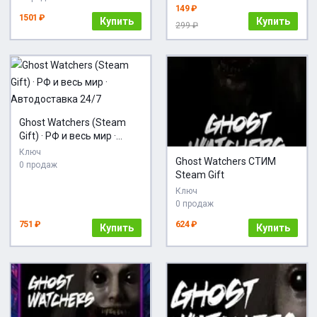
149 ₽
1501 ₽
Купить
Купить
299 ₽
Ghost Watchers (Steam
Gift) · РФ и весь мир ·
Автодоставка 24/7
Ключ
Ghost Watchers СТИМ
0 продаж
Steam Gift
Ключ
0 продаж
751 ₽
624 ₽
Купить
Купить