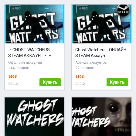
・GHOST WATCHERS・
Ghost Watchers - ОНЛАЙН
STEAM АККАУНТ・ +
STEAM Аккаунт
ПОДАРОК + ИГРЫ
Оффлайн аккаунты
Аренда аккаунтов
144 продаж
92 продаж
149 ₽
149 ₽
Купить
Купить
299 ₽
299 ₽