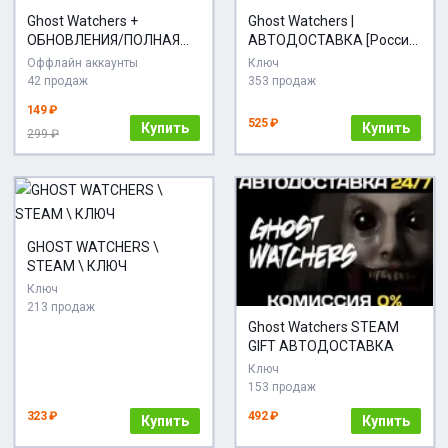
Ghost Watchers +
Ghost Watchers |
ОБНОВЛЕНИЯ/ПОЛНАЯ
АВТОДОСТАВКА [Россия
ИГРА / STEAM АККАУНТ
- Steam Gift]
Оффлайн аккаунты
Ключ
42 продаж
353 продаж
149 ₽
525 ₽
Купить
Купить
299 ₽
GHOST WATCHERS \
STEAM \ КЛЮЧ
Ключ
213 продаж
Ghost Watchers STEAM
GIFT АВТОДОСТАВКА
Ключ
153 продаж
323 ₽
492 ₽
Купить
Купить