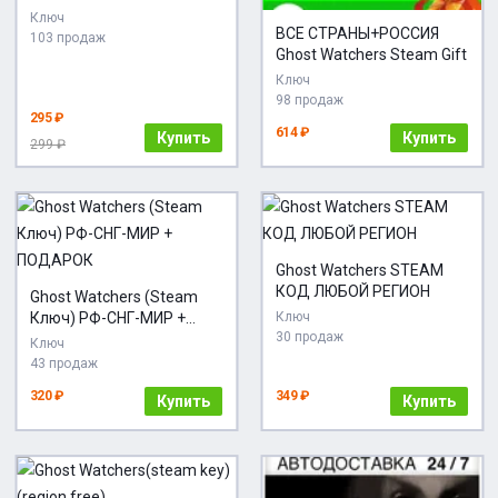
АВТОВЫДАЧА 24/7
Ключ
ВСЕ СТРАНЫ+РОССИЯ
103 продаж
Ghost Watchers Steam Gift
Ключ
98 продаж
295 ₽
614 ₽
Купить
Купить
299 ₽
Ghost Watchers STEAM
КОД ЛЮБОЙ РЕГИОН
Ghost Watchers (Steam
Ключ) РФ-СНГ-МИР +
Ключ
30 продаж
ПОДАРОК
Ключ
43 продаж
320 ₽
349 ₽
Купить
Купить