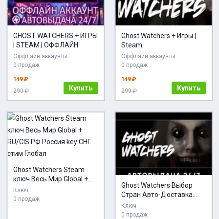
GHOST WATCHERS + ИГРЫ
Ghost Watchers + Игры |
| STEAM | ОФФЛАЙН
Steam
Оффлайн аккаунты
Оффлайн аккаунты
0 продаж
0 продаж
149 ₽
149 ₽
Купить
Купить
299 ₽
299 ₽
Ghost Watchers Steam
ключ Весь Мир Global +
Ghost Watchers Выбор
RU/CIS РФ Россия key СНГ
Ключ
Стран Авто-Доставка
стим Глобал
0 продаж
24/7
Ключ
0 продаж