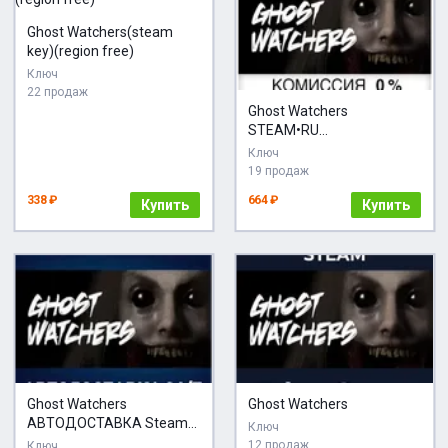
Ghost Watchers(steam
key)(region free)
Ключ
22 продаж
Ghost Watchers
STEAM•RU
АВТОДОСТАВКА
Ключ
19 продаж
338 ₽
664 ₽
Купить
Купить
Ghost Watchers
Ghost Watchers
АВТОДОСТАВКА Steam
Ключ
Россия
12 продаж
Ключ