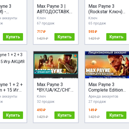
yne 3
Max Payne 3 |
Max Payne 3
) -
АВТОДОСТАВКА
(Rockstar Ключ)
зионный
Украина/
РФ-СНГ-МИР +
 аккаунты
Ключ
Ключ
т
Казахстан Steam
ПОДАРОК
аж
67 продаж
65 продаж
717 ₽
593 ₽
Купить
Купить
Купить
1429 ₽
1429 ₽
yne 1 + 2 +
Max Payne 3
Max Payne 3
m + 15 Игр
*BY/UA/KZ/СНГ
Complete Edition
АКЦИЯ Карты
Steam Auto
Steam Аренда
 аккаунты
Ключ
Аренда аккаунтов
Аккаунта Онлайн
аж
32 продаж
27 продаж
Карты
493 ₽
149 ₽
Купить
Купить
Купить
1429 ₽
1429 ₽