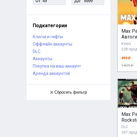
От
До
Подкатегории
Max Pa
Автог
Ключи и гифты
Оффлайн аккаунты
Ключ
228 про
DLC
499 ₽
Аккаунты
1429 ₽
Покупка на ваш аккаунт
Аренда аккаунтов
Сбросить фильтр
Max Pa
Rockst
DLC S
DLC
Key R
397 про