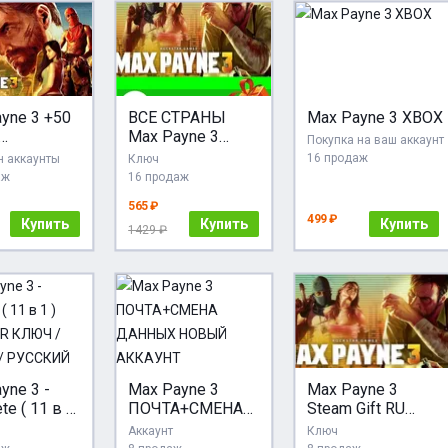
yne 3 +50
ВСЕ СТРАНЫ
Max Payne 3 XBOX
Max Payne 3
Покупка на ваш аккаунт
/Global]
Steam Gift
16 продаж
 аккаунты
Ключ
ack]
аж
16 продаж
565 ₽
499 ₽
Купить
Купить
Купить
1429 ₽
yne 3 -
Max Payne 3
Max Payne 3
te ( 11 в 1
ПОЧТА+СМЕНА
Steam Gift RU
KSTAR
ДАННЫХ
Region
Аккаунт
Ключ
/
НОВЫЙ