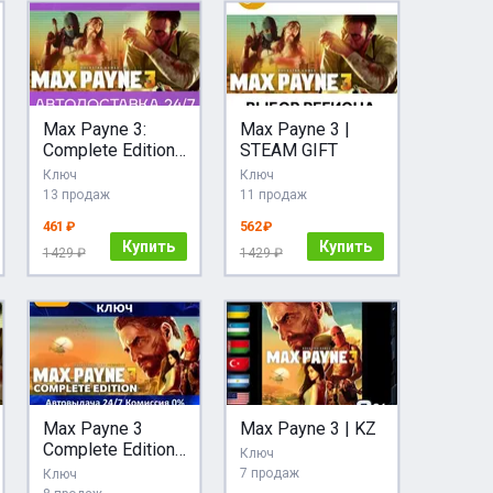
Max Payne 3:
Max Payne 3 |
Complete Edition |
STEAM GIFT
Rockstar ключ
Ключ
Ключ
GLOBAL
13 продаж
11 продаж
461 ₽
562 ₽
Купить
Купить
1429 ₽
1429 ₽
Max Payne 3
Max Payne 3 | KZ
Complete Edition
Ключ
Rockstar Key RU-
7 продаж
Ключ
CIS