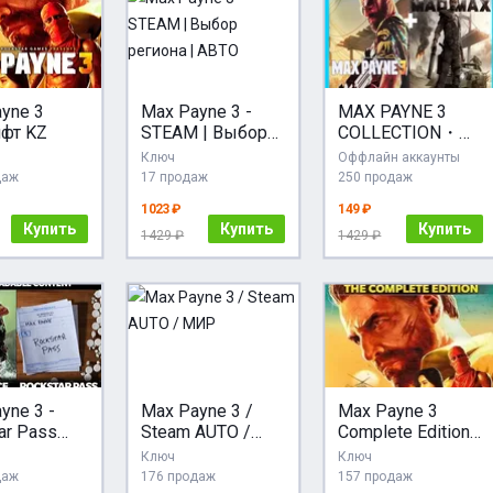
yne 3
Max Payne 3 -
MAX PAYNE 3
ифт KZ
STEAM | Выбор
COLLECTION・
региона | АВТО
STEAM・PC
Ключ
Оффлайн аккаунты
даж
17 продаж
250 продаж
1023 ₽
149 ₽
Купить
Купить
Купить
1429 ₽
1429 ₽
yne 3 -
Max Payne 3 /
Max Payne 3
ar Pass
Steam AUTO /
Complete Edition
team CD
МИР
(Steam Ключ /
Ключ
Ключ
EGION FREE
РФ+МИР)
даж
176 продаж
157 продаж