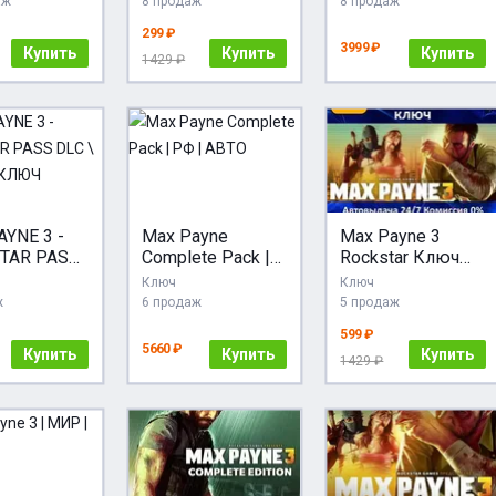
аж
8 продаж
8 продаж
Р /
АККАУНТ
299 ₽
КИЙ ЯЗЫК
3999 ₽
Купить
Купить
Купить
1429 ₽
YNE 3 -
Max Payne
Max Payne 3
TAR PASS
Complete Pack |
Rockstar Ключ
STEAM \
РФ | АВТО
Активации
Ключ
Ключ
РФ+СНГ+МИР
ж
6 продаж
5 продаж
АКЦИЯ 0 %Карты
599 ₽
5660 ₽
Купить
Купить
Купить
1429 ₽