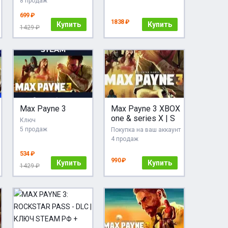
8 продаж
699 ₽
1838 ₽
Купить
Купить
1429 ₽
Max Payne 3
Max Payne 3 XBOX
one & series X | S
Ключ
5 продаж
Покупка на ваш аккаунт
4 продаж
534 ₽
990 ₽
Купить
Купить
1429 ₽