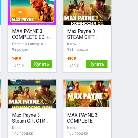
MAX PAYNE 3
Max Payne 3
COMPLETE ED. +
STEAM GIFT
2 + ИГРЫ | БЕЗ
АВТОДОСТАВКА
Оффлайн аккаунты
Ключ
GUARD + КЛЮЧ |
9 продаж
981 продаж
STEAM
149 ₽
480 ₽
Купить
Купить
1429 ₽
1429 ₽
Max Payne 3
MAX PAYNE 3
Steam Gift СТИМ
COMPLETE
ГИФТ ПК
(ROCKSTAR
Ключ
Ключ
АВТОДОСТАВКА
КЛЮЧ)
146 продаж
153 продаж