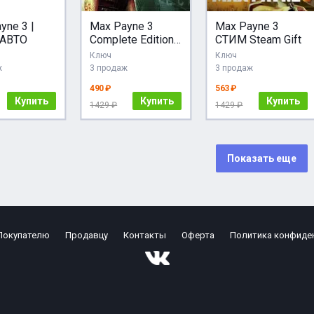
yne 3 |
Max Payne 3
Max Payne 3
 АВТО
Complete Edition
СТИМ Steam Gift
Region Free
Ключ
Ключ
ROCKSTAR
ж
3 продаж
3 продаж
КЛЮЧ
490 ₽
563 ₽
Купить
Купить
Купить
1429 ₽
1429 ₽
Показать еще
Покупателю
Продавцу
Контакты
Оферта
Политика конфиде