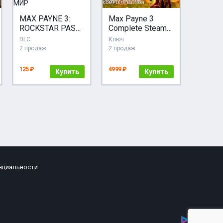
MAX PAYNE 3:
Max Payne 3
ROCKSTAR PASS
Complete Steam
- DLC | КЛЮЧ
Gift RU Region
DLC
Ключ
STEAM РФ +
2 продаж
2 продаж
МИР
125 ₽
4999 ₽
Купить
Купить
нциальности