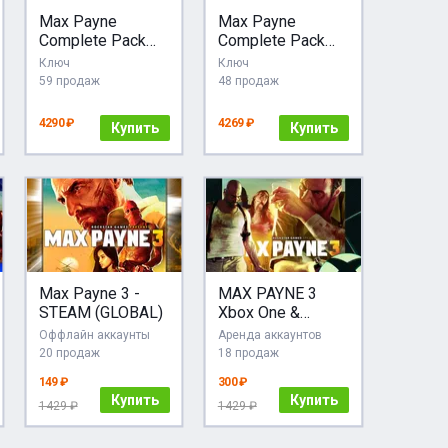
Max Payne
Max Payne
Complete Pack
Complete Pack
STEAM•RU
Выбор Стран
Ключ
Ключ
АВТОДОСТАВКА
Авто-Доставка
59 продаж
48 продаж
24/7
4290 ₽
4269 ₽
Купить
Купить
Max Payne 3 -
MAX PAYNE 3
STEAM (GLOBAL)
Xbox One &
Series X|S
Оффлайн аккаунты
Аренда аккаунтов
20 продаж
18 продаж
149 ₽
300 ₽
Купить
Купить
1429 ₽
1429 ₽