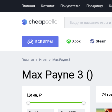
Главная
Каталог
Покупателю
Продавцу
К
Xbox
Steam
ВСЕ ИГРЫ
Главная
Игры
Max Payne 3
Max Payne 3 ()
74 то
Цена, ₽