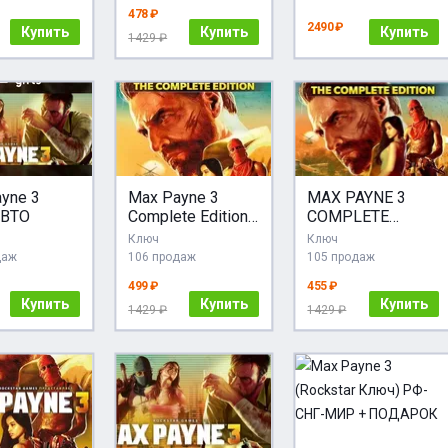
478 ₽
2490 ₽
Купить
Купить
Купить
1429 ₽
yne 3
Max Payne 3
MAX PAYNE 3
ВТО
Complete Edition
COMPLETE
(ROCKSTAR
EDITION
Ключ
Ключ
Ключ/
ROCKSTAR
даж
106 продаж
105 продаж
РФ+GLOBAL)
КЛЮЧ
499 ₽
455 ₽
Купить
Купить
Купить
1429 ₽
1429 ₽