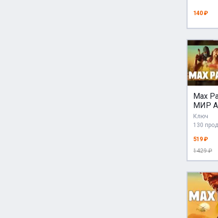
140 ₽
Max Pa
МИР А
Ключ
130 про
519 ₽
1429 ₽