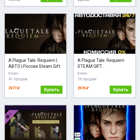
1999 ₽
2809 ₽
A Plague Tale: Requiem |
A Plague Tale: Requiem
АВТО | Россия Steam Gift
STEAM GIFT
АВТОДОСТАВКА
Ключ
Ключ
41 продаж
39 продаж
2977 ₽
2976 ₽
Купить
Купить