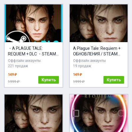
・A PLAGUE TALE:
A Plague Tale: Requiem +
REQUIEM + DLC ・STEAM
ОБНОВЛЕНИЯ / STEAM
АККАУНТ・
АККАУНТ
Оффлайн аккаунты
Оффлайн аккаунты
221 продаж
19 продаж
149 ₽
149 ₽
Купить
Купить
1999 ₽
1999 ₽