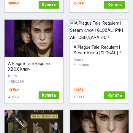
3099 ₽
2861 ₽
Купить
Купить
A Plague Tale: Requiem |
Steam Ключ | GLOBAL | РФ
| АВТОВЫДАЧА 24/7
Ключ
A Plague Tale Requiem
6 продаж
XBOX Ключ
Ключ
7 продаж
1378 ₽
1218 ₽
Купить
Купить
4158 ₽
1999 ₽