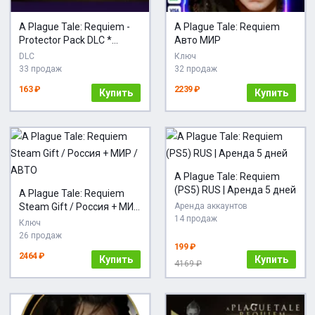
A Plague Tale: Requiem -
A Plague Tale: Requiem
Protector Pack DLC *
Авто МИР
STEAM РОССИЯ
DLC
Ключ
33 продаж
32 продаж
163 ₽
2239 ₽
Купить
Купить
A Plague Tale: Requiem
(PS5) RUS | Аренда 5 дней
A Plague Tale: Requiem
Steam Gift / Россия + МИР
Аренда аккаунтов
14 продаж
/ АВТО
Ключ
26 продаж
199 ₽
2464 ₽
Купить
Купить
4169 ₽