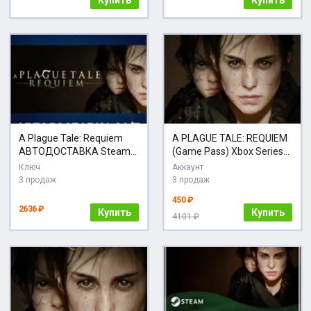
Купить
Купить
A Plague Tale: Requiem
A PLAGUE TALE: REQUIEM
АВТОДОСТАВКА Steam
(Game Pass) Xbox Series
Россия
X|S
Ключ
Аккаунт
3 продаж
3 продаж
450 ₽
2636 ₽
Купить
Купить
4101 ₽