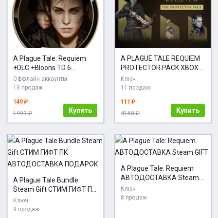
A Plague Tale: Requiem
A PLAGUE TALE REQUIEM
+DLC +Bloons TD 6
PROTECTOR PACK XBOX
(GLOBAL)
X|S КЛЮЧ
Оффлайн аккаунты
Ключ
13 продаж
11 продаж
149 ₽
111 ₽
Купить
Купить
1999 ₽
4158 ₽
A Plague Tale: Requiem
АВТОДОСТАВКА Steam
A Plague Tale Bundle
GIFT
Steam Gift СТИМ ГИФТ ПК
Ключ
8 продаж
АВТОДОСТАВКА
Ключ
ПОДАРОК
9 продаж