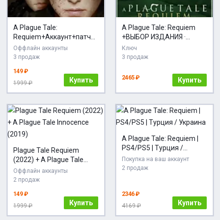
A Plague Tale:
A Plague Tale: Requiem
Requiem+Аккаунт+патчи
+ВЫБОР ИЗДАНИЯ ·
+STEAM
Steam RU
Оффлайн аккаунты
Ключ
3 продаж
3 продаж
149 ₽
2465 ₽
Купить
Купить
1999 ₽
A Plague Tale: Requiem |
PS4/PS5 | Турция /
Plague Tale Requiem
Украина
(2022) + A Plague Tale
Покупка на ваш аккаунт
2 продаж
Innocence (2019)
Оффлайн аккаунты
2 продаж
149 ₽
2346 ₽
Купить
Купить
1999 ₽
4169 ₽