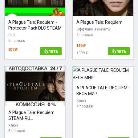
A Plague Tale: Requiem -
A Plague Tale: Requiem
Protector Pack DLC STEAM
Оффлайн аккаунты
6 продаж
DLC
6 продаж
149 ₽
207 ₽
Купить
Купить
1999 ₽
A PLAGUE TALE: REQUIEM ·
ВЕСЬ МИР
Ключ
4 продаж
A Plague Tale: Requiem
STEAM•RU
АВТОДОСТАВКА
Ключ
5 продаж