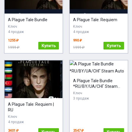
A Plague Tale Bundle
A Plague Tale: Requiem
Ключ
Ключ
4 продаж
4 продаж
1255 ₽
990 ₽
Купить
Купить
1999 ₽
1999 ₽
A Plague Tale Bundle
*RU/BY/UA/СНГ Steam
Auto
Ключ
3 продаж
A Plague Tale: Requiem |
RU
Ключ
4 продаж
3401 ₽
3547 ₽