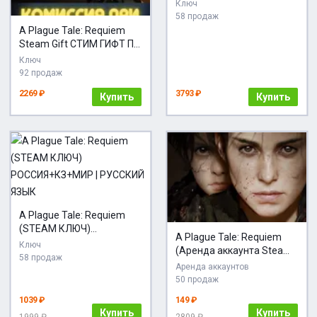
RU+МИР
Ключ
58 продаж
A Plague Tale: Requiem
Steam Gift СТИМ ГИФТ ПК
АВТОДОСТАВКА
Ключ
ПОДАРОК
92 продаж
2269 ₽
3793 ₽
Купить
Купить
A Plague Tale: Requiem
(STEAM КЛЮЧ)
A Plague Tale: Requiem
РОССИЯ+КЗ+МИР |
Ключ
(Аренда аккаунта Steam)
РУССКИЙ ЯЗЫК
58 продаж
GFN
Аренда аккаунтов
50 продаж
1039 ₽
149 ₽
Купить
Купить