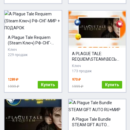
A Plague Tale Requiem
(Steam Ключ) РФ-СНГ-
МИР + ПОДАРОК
Ключ
A PLAGUE TALE:
229 продаж
REQUIEM\STEAM\ВЕСЬ
МИР + РФ\КЛЮЧ
Ключ
173 продаж
1289 ₽
970 ₽
Купить
Купить
1999 ₽
1999 ₽
A Plague Tale Bundle
STEAM GIFT AUTO