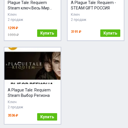
Plague Tale: Requiem
A Plague Tale: Requiem -
Steam ключ Весь Мир
STEAM GIFT РОССИЯ
Global + RU/CIS РФ Россия
Ключ
Ключ
key СНГ стим Глобал
2 продаж
2 продаж
1299 ₽
3191 ₽
Купить
Купить
1999 ₽
A Plague Tale: Requiem
Steam Выбор Региона
Ключ
2 продаж
3536 ₽
Купить