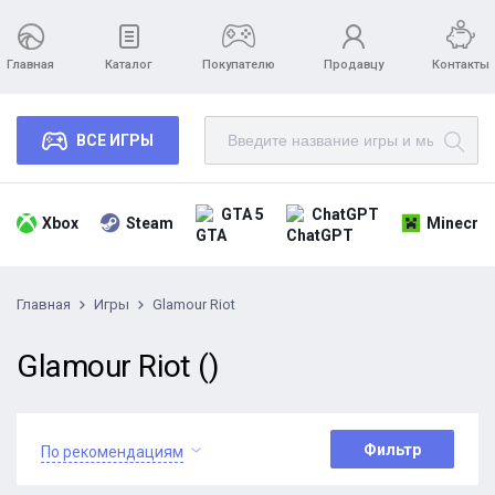
Главная
Каталог
Покупателю
Продавцу
Контакты
ВСЕ ИГРЫ
GTA 5
ChatGPT
Xbox
Steam
Minecraf
Главная
Игры
Glamour Riot
Glamour Riot ()
Фильтр
По рекомендациям