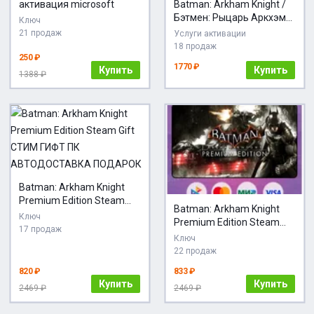
активация microsoft
Batman: Arkham Knight /
Бэтмен: Рыцарь Аркхэма
Ключ
| PS4/PS5 Турция
21 продаж
Услуги активации
Украина
18 продаж
250 ₽
1770 ₽
Купить
Купить
1388 ₽
Batman: Arkham Knight
Premium Edition Steam
Batman: Arkham Knight
Gift СТИМ ГИФТ ПК
Ключ
Premium Edition Steam
АВТОДОСТАВКА
17 продаж
Gift / Россия + МИР /
Ключ
ПОДАРОК
АВТО
22 продаж
820 ₽
833 ₽
Купить
Купить
2469 ₽
2469 ₽