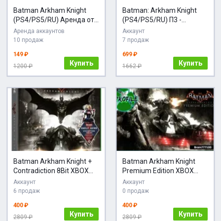
Batman Arkham Knight
Batman: Arkham Knight
(PS4/PS5/RU) Аренда от
(PS4/PS5/RU) П3 -
7 дней
Активация
Аренда аккаунтов
Аккаунт
10 продаж
7 продаж
149 ₽
699 ₽
Купить
Купить
1200 ₽
1662 ₽
Batman Arkham Knight +
Batman Arkham Knight
Contradiction 8Bit XBOX
Premium Edition XBOX
ONE
ONE/Series
Аккаунт
Аккаунт
6 продаж
0 продаж
400 ₽
400 ₽
Купить
Купить
2809 ₽
2809 ₽