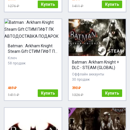
Купить
Купить
1276 ₽
1411 ₽
Batman : Arkham Knight
Steam Gift СТИМ ГИФТ ПК
АВТОДОСТАВКА
Ключ
Batman: Arkham Knight +
ПОДАРОК
58 продаж
DLC - STEAM (GLOBAL)
Оффлайн аккаунты
30 продаж
469 ₽
390 ₽
Купить
Купить
1411 ₽
1326 ₽