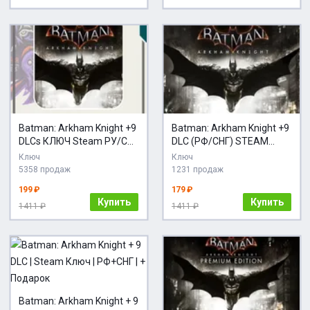
Batman: Arkham Knight +9
Batman: Arkham Knight +9
DLCs КЛЮЧ Steam РУ/СНГ
DLC (РФ/СНГ) STEAM
+ ПОДАРОК
КЛЮЧ
Ключ
Ключ
5358 продаж
1231 продаж
199 ₽
179 ₽
Купить
Купить
1411 ₽
1411 ₽
Batman: Arkham Knight + 9