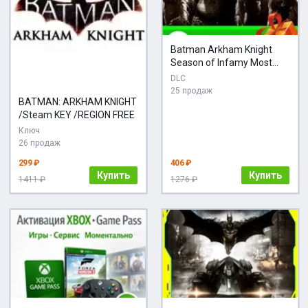
Batman Arkham Knight
Season of Infamy Most
Wanted Ex
DLC
25 продаж
BATMAN: ARKHAM KNIGHT
/Steam KEY /REGION FREE
Ключ
26 продаж
299 ₽
406 ₽
Купить
Купить
1411 ₽
1276 ₽