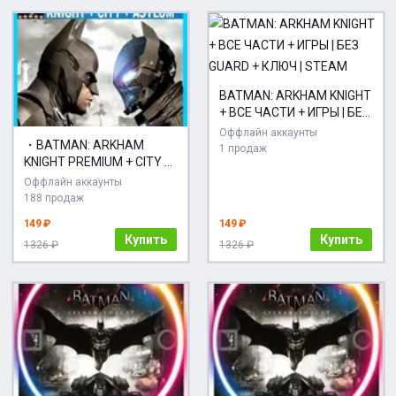
BATMAN: ARKHAM KNIGHT
+ ВСЕ ЧАСТИ + ИГРЫ | БЕЗ
GUARD + КЛЮЧ | STEAM
Оффлайн аккаунты
・BATMAN: ARKHAM
1 продаж
KNIGHT PREMIUM + CITY +
ASYLUM・STEAM・
Оффлайн аккаунты
188 продаж
149 ₽
149 ₽
Купить
Купить
1326 ₽
1326 ₽