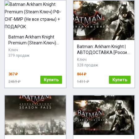
Batman Arkham Knight
Premium (Steam Ключ)
Batman: Arkham Knight |
РФ-СНГ-МИР (Не все
Ключ
АВТОДОСТАВКА [Россия
страны) + ПОДАРОК
379 продаж
Gift]
Ключ
328 продаж
367 ₽
844 ₽
Купить
Купить
2469 ₽
1411 ₽