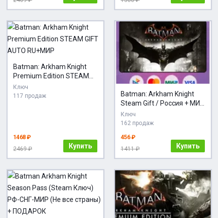
2469 ₽
1388 ₽
Batman: Arkham Knight
Premium Edition STEAM
GIFT AUTO RU+МИР
Ключ
Batman: Arkham Knight
117 продаж
Steam Gift / Россия + МИР
/ АВТО
Ключ
162 продаж
1468 ₽
456 ₽
Купить
Купить
2469 ₽
1411 ₽