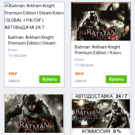
Batman: Arkham Knight
Premium Edition | Steam
Batman: Arkham Knight
Ключ | GLOBAL + РФ/СНГ |
Ключ
Premium Edition / Ключ
АВТОВЫДАЧА 24/7
16 продаж
Steam
Ключ
13 продаж
398 ₽
369 ₽
Купить
Купить
2469 ₽
2469 ₽