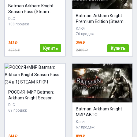
Batman Arkham Knight
Season Pass (Steam
Batman: Arkham Knight
Ключ) РФ-СНГ-МИР (Не
DLC
Premium Edition (Steam
все страны) + ПОДАРОК
108 продаж
Ключ / РФ+Global)
Ключ
76 продаж
343 ₽
299 ₽
Купить
Купить
1276 ₽
2469 ₽
РОССИЯ+МИР Batman:
Arkham Knight Season
Pass (34 в 1) STEAM
DLC
Batman: Arkham Knight
КЛЮЧ
69 продаж
МИР АВТО
Ключ
67 продаж
344 ₽
899 ₽