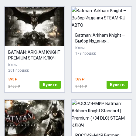
Batman: Arkham Knight —
Выбор Издания
STEAM•RU АВТО
Ключ
BATMAN: ARKHAM KNIGHT
179 продаж
PREMIUM STEAM КЛЮЧ
Ключ
201 продаж
395 ₽
589 ₽
Купить
Купить
2469 ₽
1411 ₽
РОССИЯ+МИР Batman: