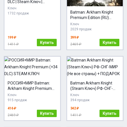
DLC | Steam Ключ |
РФ+СНГ | + Подарок
Ключ
Batman: Arkham Knight
1732 продаж
Premium Edition (RU)
STEAM КЛЮЧ
Ключ
2029 продаж
199 ₽
399 ₽
Купить
Купить
1411 ₽
2469 ₽
РОССИЯ+МИР Batman:
Batman Arkham Knight
Arkham Knight Premium
(Steam Ключ) РФ-СНГ-
(+34 DLC) STEAM КЛЮЧ
МИР (Не все страны) +
Ключ
Ключ
ПОДАРОК
915 продаж
394 продаж
416 ₽
342 ₽
Купить
Купить
2469 ₽
1411 ₽