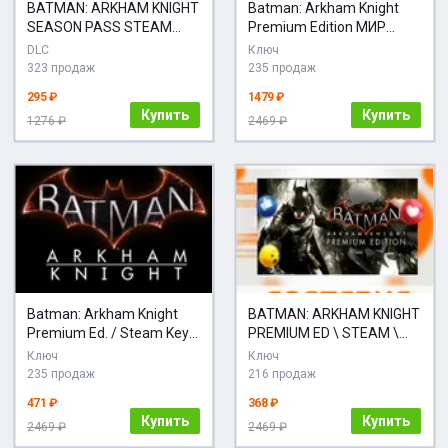
BATMAN: ARKHAM KNIGHT
Batman: Arkham Knight
SEASON PASS STEAM
Premium Edition МИР
КЛЮЧ
АВТО
DLC
Ключ
323 продаж
235 продаж
295 ₽
1479 ₽
Купить
Купить
1276 ₽
2469 ₽
Batman: Arkham Knight
BATMAN: ARKHAM KNIGHT
Premium Ed. / Steam Key /
PREMIUM ED \ STEAM \
GLOBAL | АВТОВЫДАЧА
КЛЮЧ
Ключ
Ключ
24/7
235 продаж
216 продаж
471 ₽
368 ₽
Купить
Купить
2469 ₽
2469 ₽