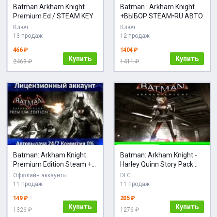
Batman Arkham Knight
Batman : Arkham Knight
Premium Ed / STEAM KEY
+ВЫБОР STEAM•RU АВТО
Ключ
Ключ
13 продаж
12 продаж
466 ₽
1404 ₽
Купить
Купить
2469 ₽
1411 ₽
Batman: Arkham Knight
Batman: Arkham Knight -
Premium Edition Steam +
Harley Quinn Story Pack
25 Игр АКЦИЯ Карты
DLC S
Оффлайн аккаунты
DLC
11 продаж
11 продаж
149 ₽
205 ₽
Купить
Купить
1326 ₽
1276 ₽