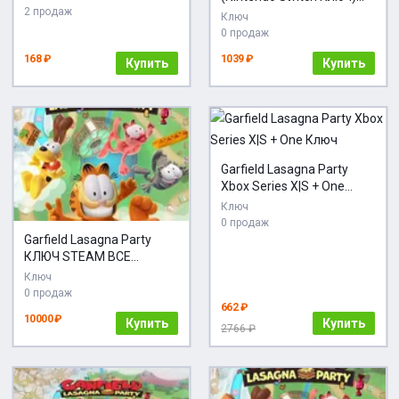
2 продаж
Европейский Союз +
Ключ
ПОДАРОК
0 продаж
168 ₽
1039 ₽
Купить
Купить
Garfield Lasagna Party
Xbox Series X|S + One
Ключ
Ключ
0 продаж
Garfield Lasagna Party
КЛЮЧ STEAM ВСЕ
СТРАНЫ
Ключ
0 продаж
662 ₽
10000 ₽
Купить
Купить
2766 ₽