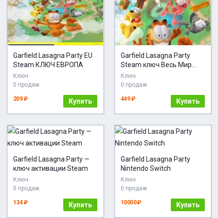
Garfield Lasagna Party EU
Garfield Lasagna Party
Steam КЛЮЧ ЕВРОПА
Steam ключ Весь Мир
Global + RU/CIS РФ Россия
Ключ
Ключ
СНГ стим
0 продаж
0 продаж
209 ₽
449 ₽
Купить
Купить
Garfield Lasagna Party —
Garfield Lasagna Party
ключ активации Steam
Nintendo Switch
Ключ
Ключ
0 продаж
0 продаж
134 ₽
10000 ₽
Купить
Купить