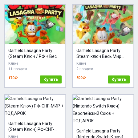
Garfield Lasagna Party
Garfield Lasagna Party
(Steam Ключ / РФ + Весь
Steam ключ Весь Мир
Мир)
Global + RU/CIS РФ Россия
Ключ
Ключ
СНГ стим
11 продаж
2 продаж
170 ₽
599 ₽
Купить
Купить
Garfield Lasagna Party
(Steam Ключ) РФ-СНГ-
Garfield Lasagna Party
МИР + ПОДАРОК
Ключ
(Nintendo Switch Ключ)