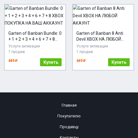
Garten of Banban Bundle: 0
Garten of Banban 8 Anti
+ 1 + 2 + 3 + 4 + 6 + 7 + 8
Devil XBOX НА ЛЮБОЙ
XBOX ПОКУПКА НА ВАШ
АКАУНТ
Услуги активации
Услуги активации
АККАУНТ
7 продаж
1 продаж
449 ₽
449 ₽
Купить
Купить
Главная
Покупателю
Продавцу
Контакты