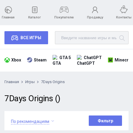
Главная
Каталог
Покупателю
Продавцу
Контакты
ВСЕ ИГРЫ
GTA 5
ChatGPT
Xbox
Steam
Minecraf
Главная
Игры
7Days Origins
7Days Origins ()
Фильтр
По рекомендациям