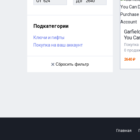
От
До
Подкатегории
Garfield
You Can
Ключи и гифты
– Purc
Покупка на ваш аккаунт
Покупка 
Your A
0 прода
2640 ₽
Сбросить фильтр
Главная