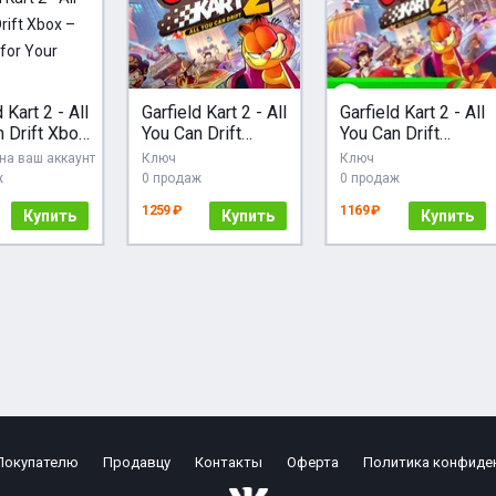
 Kart 2 - All
Garfield Kart 2 - All
Garfield Kart 2 - All
 Drift Xbox
You Can Drift
You Can Drift
hase for
СТИМ Steam Gift
(Launch offer)
на ваш аккаунт
Ключ
Ключ
ccount
ж
0 продаж
0 продаж
1259 ₽
1169 ₽
Купить
Купить
Купить
Покупателю
Продавцу
Контакты
Оферта
Политика конфиде