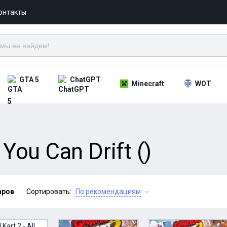
онтакты
GTA 5
ChatGPT
Minecraft
WOT
l You Can Drift ()
аров
Сортировать:
По рекомендациям