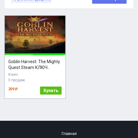
Goblin Harvest: The Mighty
Quest Steam КЛЮЧ
GLOBAL
Ключ
0 продаж
209 ₽
Купить
Главная