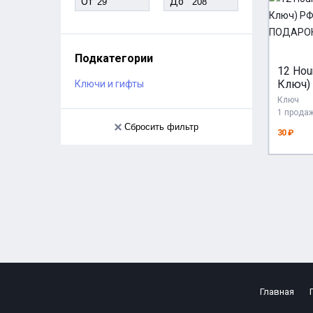
От
До
Подкатегории
12 Hou
Ключ)
Ключи и гифты
МИР +
Ключ
ПОДА
1 прода
Сбросить фильтр
30 ₽
Главная