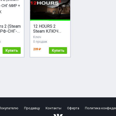
rs 2 (Steam
12 HOURS 2
 РФ-СНГ-
Steam КЛЮЧ
GLOBAL
Ключ
РОК
ж
0 продаж
209 ₽
Купить
Купить
Покупателю
Продавцу
Контакты
Оферта
Политика конфиде