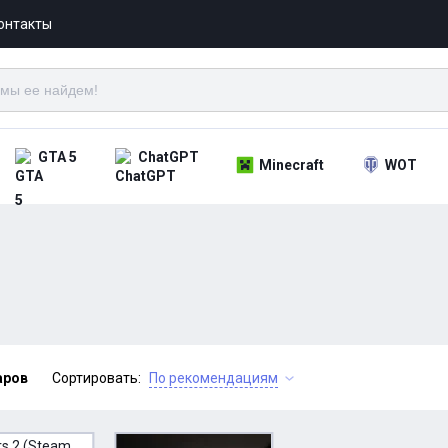
онтакты
GTA 5
ChatGPT
Minecraft
WOT
аров
Сортировать:
По рекомендациям