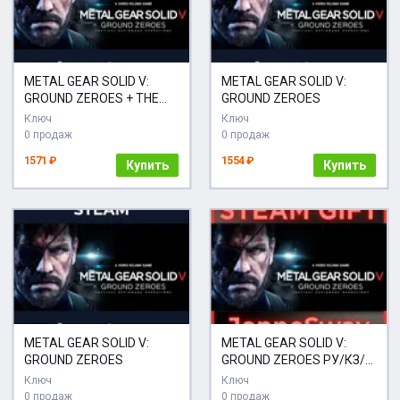
METAL GEAR SOLID V:
METAL GEAR SOLID V:
GROUND ZEROES + THE
GROUND ZEROES
PHANTOM PAIN
Ключ
Ключ
0 продаж
0 продаж
1571 ₽
1554 ₽
Купить
Купить
METAL GEAR SOLID V:
METAL GEAR SOLID V:
GROUND ZEROES
GROUND ZEROES РУ/КЗ/
УК/РБ/ТР/АР/КНР/
Ключ
Ключ
ИНДИЯ
0 продаж
0 продаж