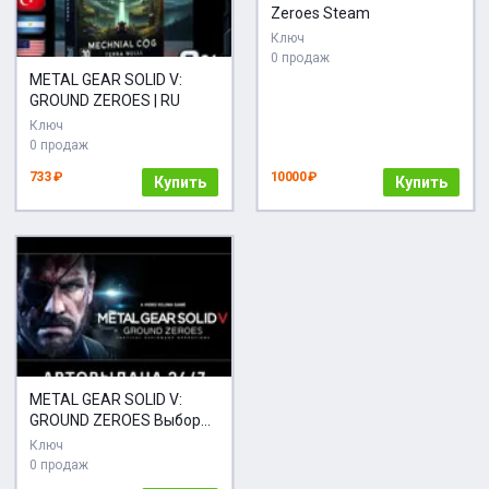
Zeroes Steam
Ключ
0 продаж
METAL GEAR SOLID V:
GROUND ZEROES | RU
Ключ
0 продаж
733 ₽
10000 ₽
Купить
Купить
METAL GEAR SOLID V:
GROUND ZEROES Выбор
Стран Авто-Доставка
Ключ
24/7
0 продаж