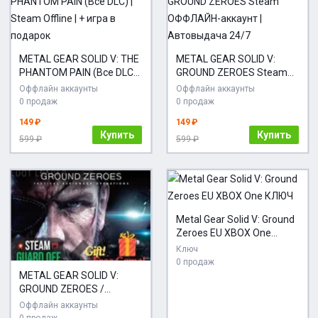
METAL GEAR SOLID V: THE
METAL GEAR SOLID V:
PHANTOM PAIN (Все DLC) |
GROUND ZEROES Steam
Steam Offline | + игра в
ОФФЛАЙН-аккаунт |
Оффлайн аккаунты
Оффлайн аккаунты
подарок
Автовыдача 24/7
0 продаж
0 продаж
149 ₽
149 ₽
Купить
Купить
599 ₽
599 ₽
Metal Gear Solid V: Ground
Zeroes EU XBOX One
КЛЮЧ
Ключ
0 продаж
METAL GEAR SOLID V:
GROUND ZEROES /
Steam/Offline
Оффлайн аккаунты