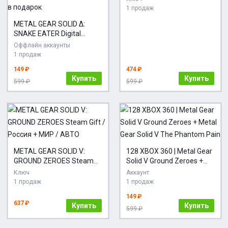
1 продаж
METAL GEAR SOLID Δ:
SNAKE EATER Digital
Deluxe Edition | Steam
Оффлайн аккаунты
Offline | + игра в подарок
1 продаж
149 ₽
474 ₽
Купить
Купить
599 ₽
599 ₽
METAL GEAR SOLID V:
128 XBOX 360 | Metal Gear
GROUND ZEROES Steam
Solid V Ground Zeroes +
Gift / Россия + МИР /
Metal Gear Solid V The
Ключ
Аккаунт
АВТО
Phantom Pain
1 продаж
1 продаж
149 ₽
637 ₽
Купить
Купить
599 ₽