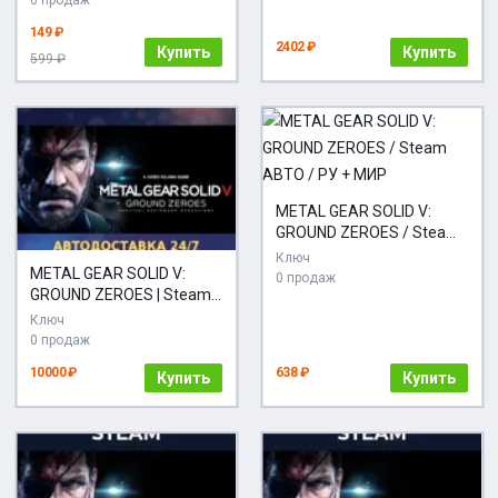
0 продаж
149 ₽
2402 ₽
Купить
Купить
599 ₽
METAL GEAR SOLID V:
GROUND ZEROES / Steam
АВТО / РУ + МИР
Ключ
METAL GEAR SOLID V:
0 продаж
GROUND ZEROES | Steam
Gift | Автодоставка
Ключ
0 продаж
10000 ₽
638 ₽
Купить
Купить