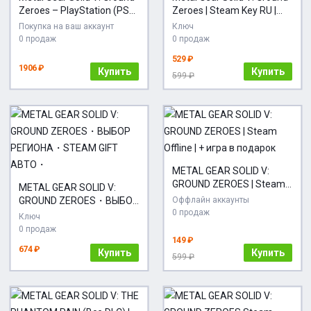
Zeroes – PlayStation (PSN)
Zeroes | Steam Key RU |
– Purchase in Your
Авто-Выдача
Покупка на ваш аккаунт
Ключ
Account
0 продаж
0 продаж
529 ₽
1906 ₽
Купить
Купить
599 ₽
METAL GEAR SOLID V:
GROUND ZEROES | Steam
METAL GEAR SOLID V:
Offline | + игра в подарок
GROUND ZEROES・ВЫБОР
Оффлайн аккаунты
0 продаж
РЕГИОНА・STEAM GIFT
Ключ
АВТО・
0 продаж
149 ₽
674 ₽
Купить
Купить
599 ₽