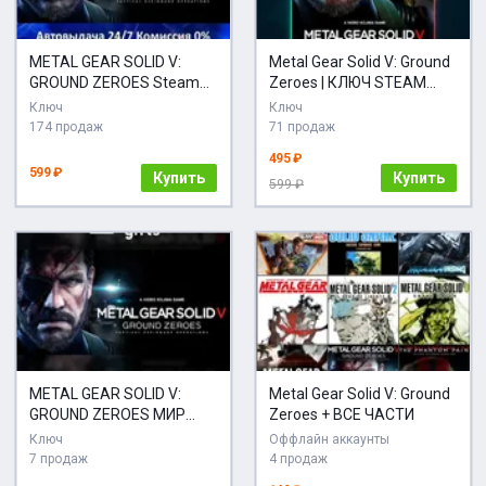
METAL GEAR SOLID V:
Metal Gear Solid V: Ground
GROUND ZEROES Steam
Zeroes | КЛЮЧ STEAM
Ключ Активации РФ+СНГ
РФ+СНГ
Ключ
Ключ
АКЦИЯ Карты
174 продаж
71 продаж
495 ₽
599 ₽
Купить
Купить
599 ₽
METAL GEAR SOLID V:
Metal Gear Solid V: Ground
GROUND ZEROES МИР
Zeroes + ВСЕ ЧАСТИ
АВТО
Ключ
Оффлайн аккаунты
7 продаж
4 продаж