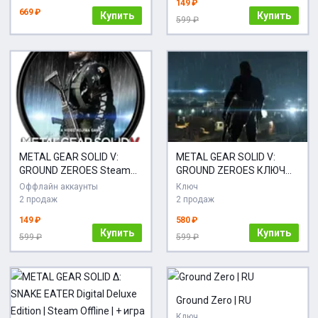
149 ₽
669 ₽
Купить
Купить
599 ₽
METAL GEAR SOLID V:
METAL GEAR SOLID V:
GROUND ZEROES Steam
GROUND ZEROES КЛЮЧ
(GLOBAL)
STEAM Россия
Оффлайн аккаунты
Ключ
2 продаж
2 продаж
149 ₽
580 ₽
Купить
Купить
599 ₽
599 ₽
Ground Zero | RU
Ключ