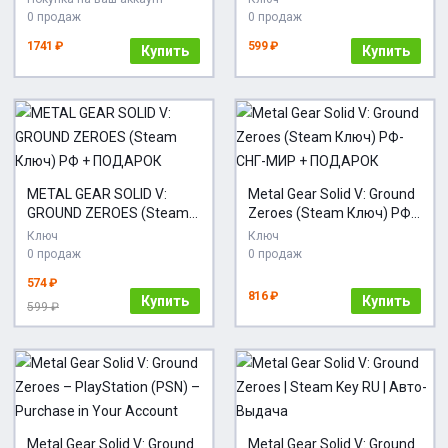
Украина
24/7
0 продаж
0 продаж
1741 ₽
599 ₽
Купить
Купить
METAL GEAR SOLID V:
Metal Gear Solid V: Ground
GROUND ZEROES (Steam
Zeroes (Steam Ключ) РФ-
Ключ) РФ + ПОДАРОК
СНГ-МИР + ПОДАРОК
Ключ
Ключ
0 продаж
0 продаж
574 ₽
816 ₽
Купить
Купить
599 ₽
Metal Gear Solid V: Ground
Metal Gear Solid V: Ground