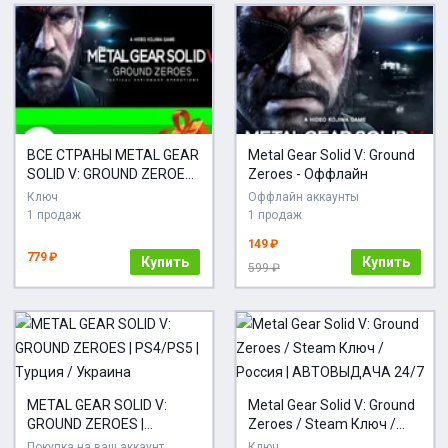
ВСЕ СТРАНЫ METAL GEAR
Metal Gear Solid V: Ground
SOLID V: GROUND ZEROES
Zeroes - Оффлайн
STEAM
Ключ
Оффлайн аккаунты
1 продаж
1 продаж
149 ₽
779 ₽
Купить
Купить
599 ₽
METAL GEAR SOLID V:
Metal Gear Solid V: Ground
GROUND ZEROES |
Zeroes / Steam Ключ /
PS4/PS5 | Турция /
Россия | АВТОВЫДАЧА
Покупка на ваш аккаунт
Ключ