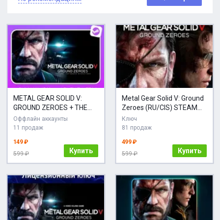
METAL GEAR SOLID V:
Metal Gear Solid V: Ground
GROUND ZEROES + THE
Zeroes (RU/CIS) STEAM
PHANTOM PAIN + ИГРЫ |
КЛЮЧ
Оффлайн аккаунты
Ключ
БЕЗ GUARD
11 продаж
81 продаж
149 ₽
499 ₽
Купить
Купить
599 ₽
599 ₽