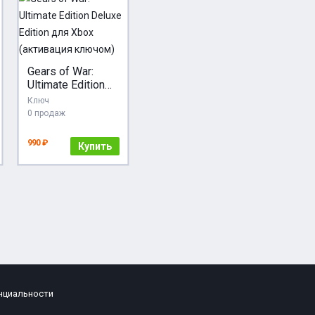
Gears of War:
Ultimate Edition
Deluxe Edition
Ключ
для Xbox
0 продаж
(активация
ключом)
990 ₽
Купить
нциальности