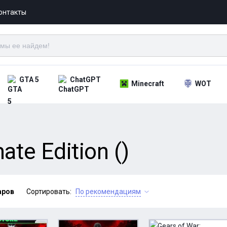
онтакты
GTA 5
ChatGPT
Minecraft
WOT
ate Edition ()
аров
Сортировать:
По рекомендациям