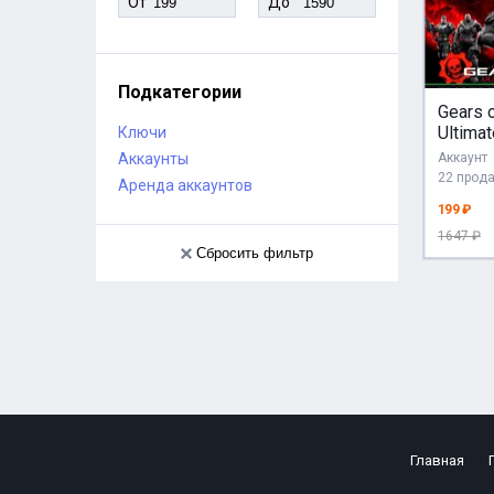
От
До
Подкатегории
Gears o
Ultimat
Ключи
ОНЛАЙ
Аккаунты
Аккаунт
450 И
22 прод
Аренда аккаунтов
199 ₽
1647 ₽
Сбросить фильтр
Главная