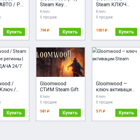
АВТО / РУ
Steam Key
Steam КЛЮЧ
GLOBAL
GLOBAL
Ключ
Ключ
ж
0 продаж
0 продаж
794 ₽
1001 ₽
Купить
Купить
Купить
wood /
Gloomwood
Gloomwood —
Ключ /
СТИМ Steam Gift
ключ активации
гионы |
Steam
Ключ
Ключ
ВЫДАЧА
ж
0 продаж
0 продаж
581 ₽
571 ₽
Купить
Купить
Купить