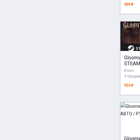
509 ₽
Gloom
STEAM
AUTO 
Ключ
3 прода
522 ₽
Gloom