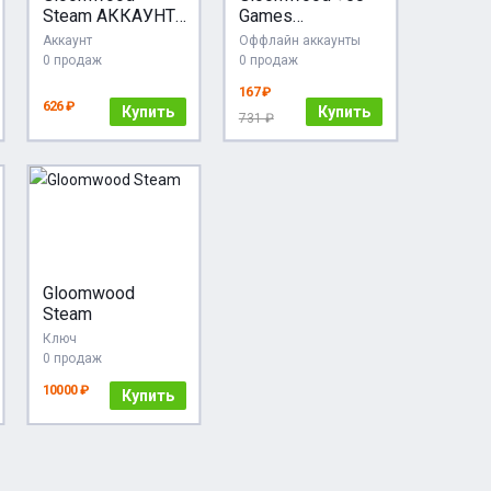
Steam АККАУНТ
Games
НОВЫЙ +ПОЧТА
[Steam/Global]
Аккаунт
Оффлайн аккаунты
[Cashback]
0 продаж
0 продаж
167 ₽
626 ₽
Купить
Купить
731 ₽
Gloomwood
Steam
Ключ
0 продаж
10000 ₽
Купить