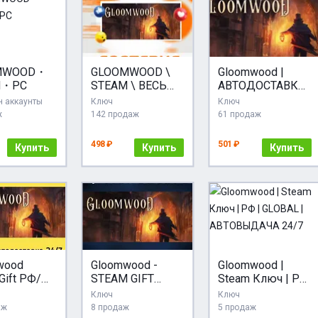
MWOOD・
GLOOMWOOD \
Gloomwood |
M・PC
STEAM \ ВЕСЬ
АВТОДОСТАВКА
МИР + РФ \
[Россия Steam
 аккаунты
Ключ
Ключ
КЛЮЧ
Gift]
ж
142 продаж
61 продаж
498 ₽
501 ₽
Купить
Купить
Купить
wood
Gloomwood -
Gloomwood |
Gift РФ/
STEAM GIFT
Steam Ключ | РФ
РОССИЯ
| GLOBAL |
Ключ
Ключ
оставка
АВТОВЫДАЧА
аж
8 продаж
5 продаж