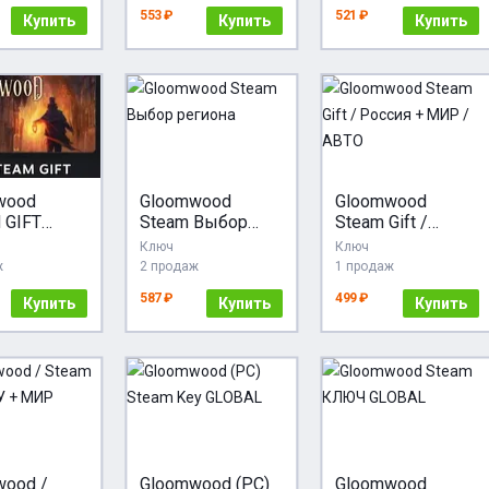
24/7
553 ₽
521 ₽
Купить
Купить
Купить
wood
Gloomwood
Gloomwood
 GIFT
Steam Выбор
Steam Gift /
RU+МИР
региона
Россия + МИР /
Ключ
Ключ
АВТО
ж
2 продаж
1 продаж
587 ₽
499 ₽
Купить
Купить
Купить
wood /
Gloomwood (PC)
Gloomwood