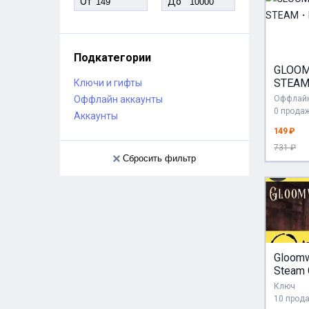
От
До
Подкатегории
GLOO
STEA
Ключи и гифты
Оффлайн аккаунты
Оффлайн
0 прода
Аккаунты
149 ₽
731 ₽
Сбросить фильтр
Gloom
Steam 
КЗ/др.
Ключ
Автод
10 прод