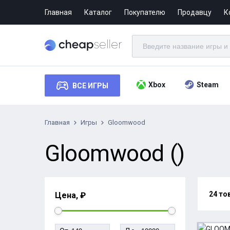
Главная
Каталог
Покупателю
Продавцу
К
Xbox
Steam
ВСЕ ИГРЫ
Главная
Игры
Gloomwood
Gloomwood ()
24 то
Цена, ₽