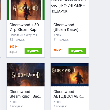
Gloomwood + 30
Gloomwood
Игр Steam Карты
(Steam Ключ)
АКЦИЯ
РФ-СНГ-МИР +
Оффлайн аккаунты
Ключ
ПОДАРОК
12 продаж
11 продаж
149 ₽
552 ₽
Купить
Купить
731 ₽
Gloomwood
Gloomwood
Steam ключ Весь
АВТОДОСТАВКА
Мир Global
Steam Россия
Ключ
Ключ
RU/CIS РФ
4 продаж
4 продаж