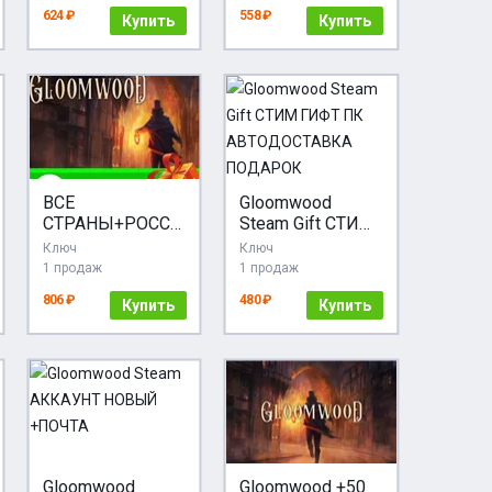
Россия key СНГ
624 ₽
558 ₽
код стим Глобал
Купить
Купить
ВСЕ
Gloomwood
СТРАНЫ+РОССИ
Steam Gift СТИМ
Я Gloomwood
ГИФТ ПК
Ключ
Ключ
Steam Gift
АВТОДОСТАВКА
1 продаж
1 продаж
ПОДАРОК
806 ₽
480 ₽
Купить
Купить
Gloomwood
Gloomwood +50