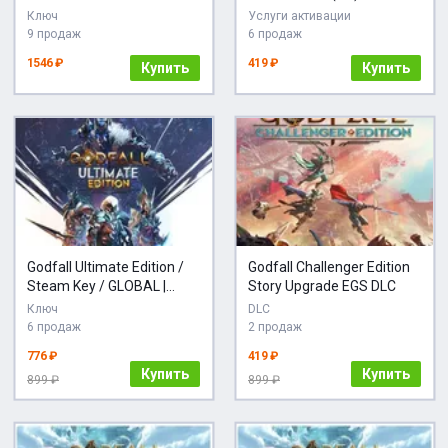
STEAM
Ключ
Услуги активации
9 продаж
6 продаж
1546 ₽
419 ₽
Купить
Купить
Godfall Ultimate Edition /
Godfall Challenger Edition
Steam Key / GLOBAL |
Story Upgrade EGS DLC
АВТОВЫДАЧА 24/7
Ключ
DLC
6 продаж
2 продаж
776 ₽
419 ₽
Купить
Купить
899 ₽
899 ₽