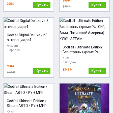
350 ₽
395 ₽
Купить
Купить
899 ₽
Godfall Digital Deluxe / п3
активация ps4
Аккаунт
Godfall - Ultimate Edition
0 продаж
Все страны (кроме РФ,
СНГ, Азии, Латинской
Ключ
Америки) КЛЮЧ STEAM
0 продаж
350 ₽
1341 ₽
Купить
Купить
899 ₽
Godfall Ultimate Edition /
Steam АВТО / РУ + МИР
Ключ