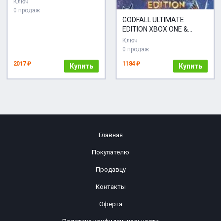
Ключ
0 продаж
GODFALL ULTIMATE
EDITION XBOX ONE &
SERIES X|S КЛЮЧ
Ключ
0 продаж
2017 ₽
1184 ₽
Купить
Купить
Главная
Покупателю
Продавцу
Контакты
Оферта