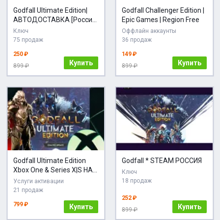
Godfall Ultimate Edition|
Godfall Challenger Edition |
АВТОДОСТАВКА [Россия
Epic Games | Region Free
Steam]
Ключ
Оффлайн аккаунты
75 продаж
36 продаж
250 ₽
149 ₽
Купить
Купить
899 ₽
899 ₽
Godfall Ultimate Edition
Godfall * STEAM РОССИЯ
Xbox One & Series X|S НА
Ключ
ВАШ АККАУНТ
18 продаж
Услуги активации
21 продаж
252 ₽
799 ₽
Купить
Купить
899 ₽