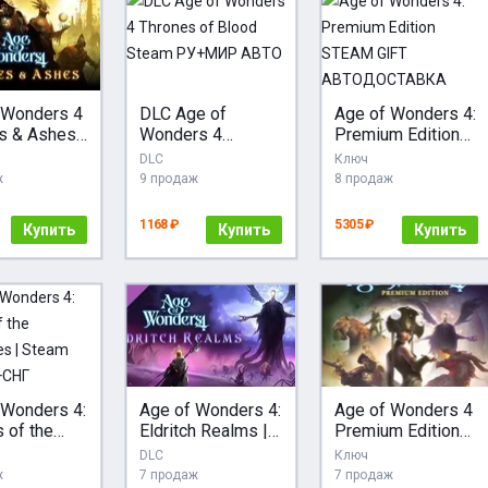
 Wonders 4
DLC Age of
Age of Wonders 4:
s & Ashes
Wonders 4
Premium Edition
 Ключ /
Thrones of Blood
STEAM GIFT
DLC
Ключ
Г)
Steam РУ+МИР
АВТОДОСТАВКА
ж
9 продаж
8 продаж
АВТО
1168 ₽
5305 ₽
Купить
Купить
Купить
 Wonders 4:
Age of Wonders 4:
Age of Wonders 4
 of the
Eldritch Realms |
Premium Edition
ges |
АВТО Россия Gift
(Ключ Steam |
DLC
Ключ
 ключ
РФ+СНГ+TR+LAT
ж
7 продаж
7 продаж