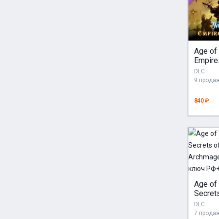
Age of
Empire
(Steam
DLC
РФ+СН
9 прода
840 ₽
Age of
Secrets
Archma
DLC
Steam
7 прода