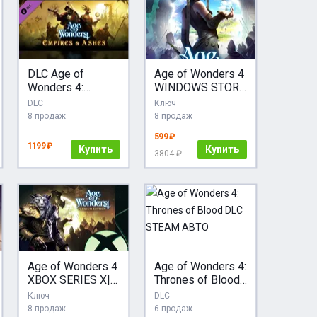
DLC Age of
Age of Wonders 4
Wonders 4:
WINDOWS STORE
Empires & Ashes
КОД
DLC
Ключ
МИР АВТО
8 продаж
8 продаж
599 ₽
1199 ₽
Купить
Купить
3804 ₽
Age of Wonders 4
Age of Wonders 4:
XBOX SERIES X|S
Thrones of Blood
GIFT НА ВАШ
DLC STEAM АВТО
Ключ
DLC
АККАУНТ
8 продаж
6 продаж