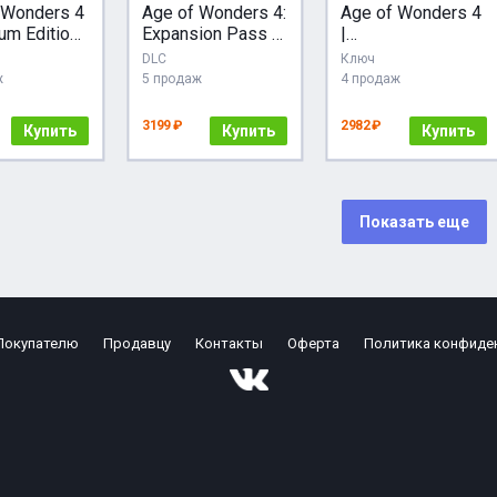
 Wonders 4
Age of Wonders 4:
Age of Wonders 4
um Edition
Expansion Pass 2
|
m АВТО /
EGS DLC (PC)
АВТОДОСТАВКА
DLC
Ключ
МИР
[Россия - Steam
ж
5 продаж
4 продаж
Gift]
3199 ₽
2982 ₽
Купить
Купить
Купить
Показать еще
Покупателю
Продавцу
Контакты
Оферта
Политика конфиде