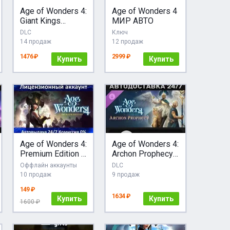
Age of Wonders 4:
Age of Wonders 4
Giant Kings
МИР АВТО
STEAM GIFT
DLC
Ключ
AUTO RU+МИР
14 продаж
12 продаж
1476 ₽
2999 ₽
Купить
Купить
Age of Wonders 4:
Age of Wonders 4:
Premium Edition +
Archon Prophecy
Preorder Bonus
DLC STEAM АВТО
Оффлайн аккаунты
DLC
Steam + 25 Игр
10 продаж
9 продаж
АКЦИЯ Карты
149 ₽
1634 ₽
Купить
Купить
1600 ₽