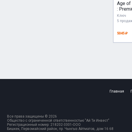
Age of
: Premi
/ Stea
Ключ
РУ + 
5 прода
5045 ₽
Главная
Все права защищены © 2026
Общество с ограниченной ответственностью "Ай Ти Инвест"
Регистрационный номер: 218202-3301-ООО
Бишкек, Первомайский район, пр. Чынгыз Айтматов, дом 16 68