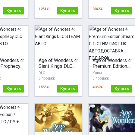
НГ
AM)
1251 ₽
3045 ₽
Купить
Купить
Купить
 Wonders 4:
Age of Wonders 4:
Age of Wonders 4:
 Prophecy
Giant Kings DLC
Premium Edition
TEAM АВТО
STEAM АВТО
Steam Gift СТИМ
DLC
Ключ
ГИФТ ПК
ж
6 продаж
6 продаж
АВТОДОСТАВКА
1556 ₽
4369 ₽
Купить
Купить
ПОДАРОК
Купить