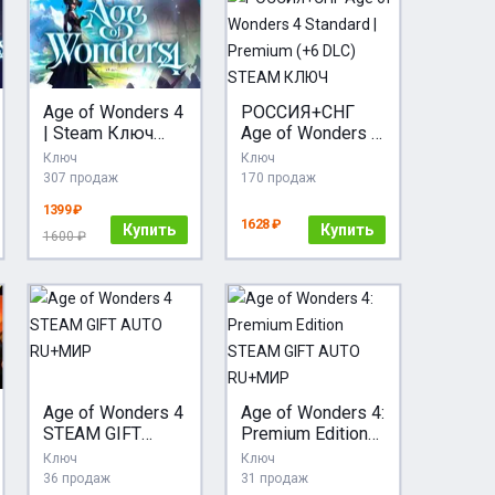
Age of Wonders 4
РОССИЯ+СНГ
| Steam Ключ
Age of Wonders 4
РФ+СНГ+Турция
Standard |
Ключ
Ключ
Premium (+6 DLC)
307 продаж
170 продаж
STEAM КЛЮЧ
1399 ₽
1628 ₽
Купить
Купить
1600 ₽
Age of Wonders 4
Age of Wonders 4:
STEAM GIFT
Premium Edition
AUTO RU+МИР
STEAM GIFT
Ключ
Ключ
AUTO RU+МИР
36 продаж
31 продаж