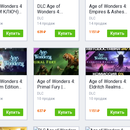
 Wonders 4
DLC Age of
Age of Wonders 4:
M КЛЮЧ)
Wonders 4:
Empires & Ashes
ИЯ+КЗ+СН
Dragon Dawn
DLC STEAM АВТО
DLC
DLC
УССКИЙ
МИР АВТО
аж
14 продаж
14 продаж
639 ₽
1151 ₽
Купить
Купить
Купить
 Wonders 4:
Age of Wonders 4:
Age of Wonders 4:
m Edition
Primal Fury |
Eldritch Realms
ВТО
АВТОДОСТАВКА
DLC STEAM АВТО
DLC
DLC
RU Gift
аж
10 продаж
10 продаж
637 ₽
1151 ₽
Купить
Купить
Купить