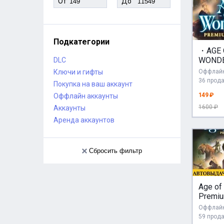
От
До
Подкатегории
・AGE 
WONDE
DLC
PREM
Ключи и гифты
Оффлайн
STEA
36 прод
Покупка на ваш аккаунт
АККА
149 ₽
Оффлайн аккаунты
ИГРЫ
1600 ₽
Аккаунты
Аренда аккаунтов
Сбросить фильтр
Age of
Premiu
12 DLC
Оффлайн
АВТО
59 прод