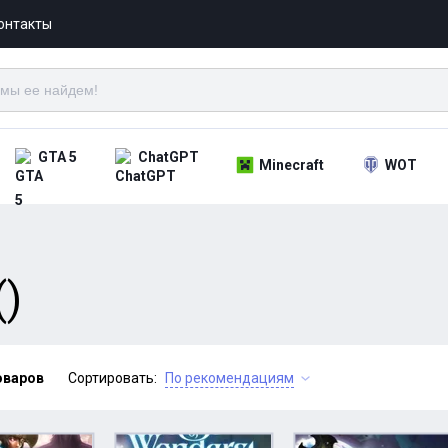
онтакты
GTA 5
ChatGPT
Minecraft
WOT
()
оваров
Сортировать:
По рекомендациям