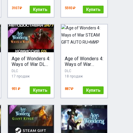
3107 ₽
5593 ₽
Купить
Купить
Age of Wonders 4:
Age of Wonders 4:
Ways of War DLC
Ways of War
STEAM АВТО
STEAM GIFT
DLC
DLC
AUTO RU+МИР
17 продаж
18 продаж
951 ₽
887 ₽
Купить
Купить