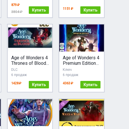
879 ₽
1151 ₽
Купить
Купить
3804 ₽
Age of Wonders 4
Age of Wonders 4
Thrones of Blood
Premium Edition
Steam РУ и
Авто МИР
DLC
Ключ
другие
6 продаж
6 продаж
1428 ₽
4363 ₽
Купить
Купить