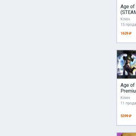
Age of
(STEA
РОСС
Ключ
Г | Р
15 прод
ЯЗЫК
1629 ₽
Age of
Premiu
МИР А
Ключ
11 прод
5399 ₽