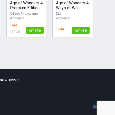
Age of Wonders 4:
Age of Wonders 4:
Premium Edition
Ways of War
+DLC (GLOBAL)
Steam Gift
Оффлайн аккаунты
DLC
4 продаж
4 продаж
149 ₽
1006 ₽
Купить
Купить
1600 ₽
нциальности