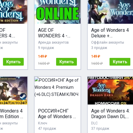
OF
AGE OF
Age of Wonders 4
RS 4:
WONDERS 4 -
Deluxe +
IUM・
ОНЛАЙН STEAM
ОБНОВЛЕНИЯ /
 аккаунты
Аренда аккаунтов
Оффлайн аккаунты
M
Аккаунт
STEAM АККАУНТ
аж
9 продаж
3 продаж
УНТ・
149 ₽
149 ₽
・
Купить
Купить
Купить
1600 ₽
1600 ₽
 Wonders 4
РОССИЯ+СНГ
Age of Wonders 4:
m Edition +
Age of Wonders 4:
Dragon Dawn DLC
 |
Premium (+6 DLC)
STEAM АВТО
 аккаунты
Ключ
DLC
ВЫДАЧА
STEAM КЛЮЧ
аж
47 продаж
37 продаж