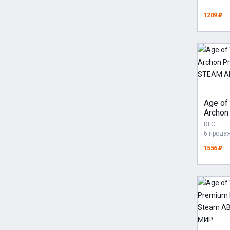
РФ+С
1209 ₽
Age of
Archon
DLC S
DLC
6 прода
1556 ₽