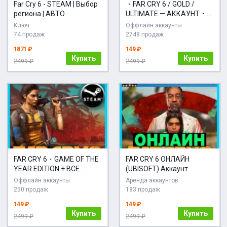
Far Cry 6 - STEAM | Выбор
・FAR CRY 6 / GOLD /
региона | АВТО
ULTIMATE — АККАУНТ・
ЛОГИН;ПАРОЛЬ
Ключ
Оффлайн аккаунты
74 продаж
2748 продаж
1871 ₽
149 ₽
Купить
Купить
2499 ₽
2499 ₽
FAR CRY 6・GAME OF THE
FAR CRY 6 ОНЛАЙН
YEAR EDITION + ВСЕ
(UBISOFT) Аккаунт
ДОПОЛНЕНИЯ・STEAM・
ЛОГИН;ПАРОЛЬ
Оффлайн аккаунты
Аренда аккаунтов
PC
250 продаж
183 продаж
149 ₽
149 ₽
Купить
Купить
2499 ₽
2499 ₽