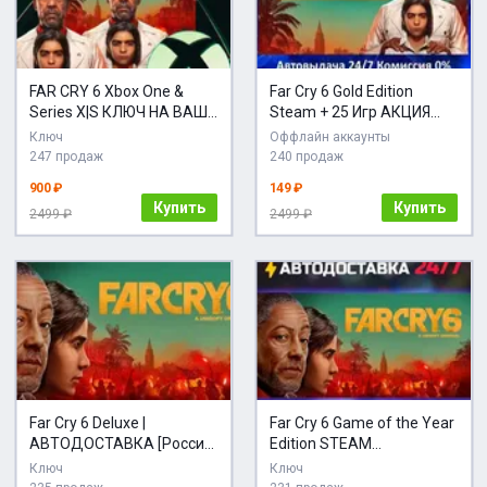
FAR CRY 6 Xbox One &
Far Cry 6 Gold Edition
Series X|S КЛЮЧ НА ВАШ
Steam + 25 Игр АКЦИЯ
АККАУНТ
Карты
Ключ
Оффлайн аккаунты
247 продаж
240 продаж
900 ₽
149 ₽
Купить
Купить
2499 ₽
2499 ₽
Far Cry 6 Deluxe |
Far Cry 6 Game of the Year
АВТОДОСТАВКА [Россия
Edition STEAM
- Steam Gift]
АВТОДОСТАВКА
Ключ
Ключ