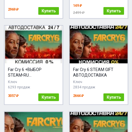
149 ₽
2969 ₽
Купить
Купить
2499 ₽
Far Cry 6 +ВЫБОР
Far Cry 6 STEAM GIFT
STEAM•RU
АВТОДОСТАВКА
АВТОДОСТАВКА
Ключ
Ключ
6293 продаж
2834 продаж
3057 ₽
2664 ₽
Купить
Купить