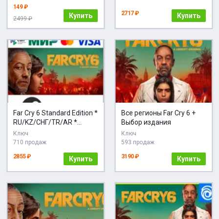
149 ₽
2717 ₽
Купить
Купить
2499 ₽
Far Cry 6 Standard Edition *
Все регионы Far Cry 6 +
RU/KZ/СНГ/TR/AR *
Выбор издания
STEAM
Ключ
Ключ
710 продаж
593 продаж
2855 ₽
3190 ₽
Купить
Купить