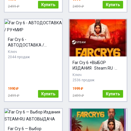
Купить
Купить
2499 ₽
2499 ₽
Far Cry 6 -
АВТОДОСТАВКА /
РУ+МИР
Ключ
2044 продаж
Far Cry 6 +ВЫБОР
ИЗДАНИЯ · Steam RU ·
АВТОДОСТАВКА
Ключ
2536 продаж
1990 ₽
1999 ₽
Купить
Купить
2499 ₽
2499 ₽
Far Cry 6 — Выбор