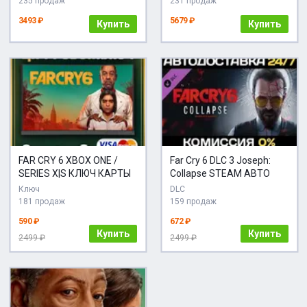
235 продаж
231 продаж
3493 ₽
5679 ₽
Купить
Купить
FAR CRY 6 XBOX ONE /
Far Cry 6 DLC 3 Joseph:
SERIES X|S КЛЮЧ КАРТЫ
Collapse STEAM АВТО
Ключ
DLC
181 продаж
159 продаж
590 ₽
672 ₽
Купить
Купить
2499 ₽
2499 ₽