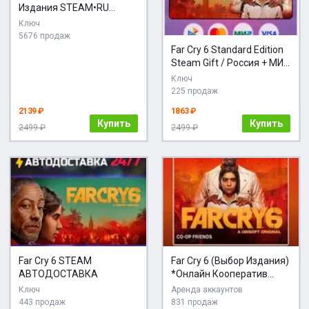
Издания STEAM•RU
АВТОВЫДАЧА
Ключ
5676 продаж
Far Cry 6 Standard Edition
Steam Gift / Россия + МИР
/ АВТО
Ключ
225 продаж
2139 ₽
1863 ₽
Купить
Купить
2499 ₽
2499 ₽
Far Cry 6 STEAM
Far Cry 6 (Выбор Издания)
АВТОДОСТАВКА
*Онлайн Кооператив
[Steam]
Ключ
Аренда аккаунтов
443 продаж
831 продаж