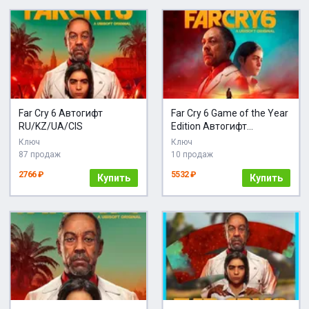
Far Cry 6 Автогифт
Far Cry 6 Game of the Year
RU/KZ/UA/CIS
Edition Автогифт
RU/KZ/UA
Ключ
Ключ
87 продаж
10 продаж
2766 ₽
5532 ₽
Купить
Купить