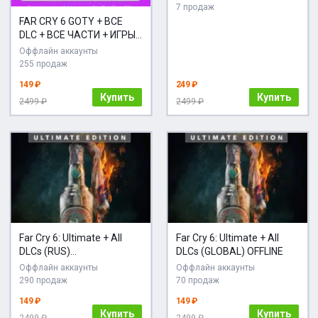
7 продаж
FAR CRY 6 GOTY + ВСЕ
DLC + ВСЕ ЧАСТИ + ИГРЫ |
БЕЗ GUARD + КЛЮЧ
Оффлайн аккаунты
255 продаж
149 ₽
249 ₽
Купить
Купить
2499 ₽
2499 ₽
Far Cry 6: Ultimate + All
Far Cry 6: Ultimate + All
DLCs (RUS)
DLCs (GLOBAL) OFFLINE
[Автоактивация]
Оффлайн аккаунты
Оффлайн аккаунты
290 продаж
70 продаж
149 ₽
149 ₽
Купить
Купить