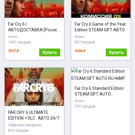
Far Cry 6 |
Far Cry 6 Game of the Year
АВТОДОСТАВКА [Россия
Edition STEAM GIFT АВТО
- Steam Gift]
Ключ
Ключ
1803 продаж
852 продаж
2597 ₽
5264 ₽
Купить
Купить
Far Cry 6 Standard Edition
STEAM GIFT AUTO
RU+МИР
Ключ
755 продаж
FAR CRY 6 ULTIMATE
EDITION + DLC · АВТО 24/7
Оффлайн аккаунты
832 продаж