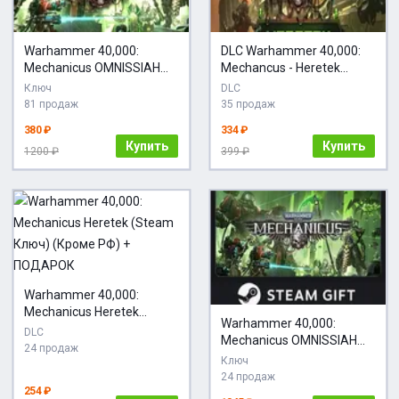
Warhammer 40,000:
DLC Warhammer 40,000:
Mechanicus OMNISSIAH
Mechancus - Heretek
EDITION (Steam Ключ /
КЛЮЧ STEAM
Ключ
DLC
РФ+Global)
81 продаж
35 продаж
380 ₽
334 ₽
Купить
Купить
1200 ₽
399 ₽
Warhammer 40,000:
Mechanicus Heretek
Warhammer 40,000:
(Steam Ключ) (Кроме РФ)
DLC
Mechanicus OMNISSIAH
+ ПОДАРОК
24 продаж
EDITION STEAM GIFT
Ключ
AUTO RU+МИР
24 продаж
254 ₽