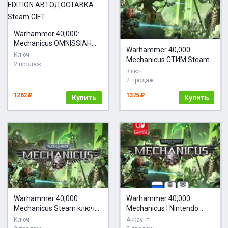
Warhammer 40,000:
Mechanicus OMNISSIAH
Warhammer 40,000:
EDITION АВТОДОСТАВКА
Ключ
Mechanicus СТИМ Steam
Steam GIFT
2 продаж
Gift
Ключ
2 продаж
1262 ₽
1375 ₽
Купить
Купить
Warhammer 40,000:
Warhammer 40,000:
Mechanicus Steam ключ
Mechanicus | Nintendo
Весь Мир Global + RU/CIS
Switch
Ключ
Аккаунт
РФ Россия СНГ стим