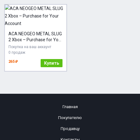
ACA NEOGEO METAL SLUG
2 Xbox – Purchase for Your
Account
Покупка на ваш аккаунт
0 продаж
265 ₽
Купить
Главная
Покупателю
Продавцу
Контакты