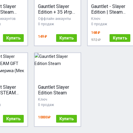
t Slayer
Gauntlet Slayer
Gauntlet - Slayer
n Steam
Edition + 35 Игр
Edition | Steam
 Online
Steam Карты
Ключ | GLOBAL +
аккаунтов
Оффлайн аккаунты
Ключ
РФ/СНГ |
ж
0 продаж
0 продаж
АВТОВЫДАЧА
168 ₽
24/7
149 ₽
Купить
Купить
Купить
972 ₽
t Slayer
Gauntlet Slayer
n STEAM
Edition Steam
Южная
Ключ
ка (Мек
ж
0 продаж
рг)
10000 ₽
Купить
Купить