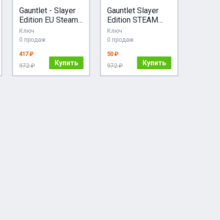
Gauntlet - Slayer
Gauntlet Slayer
Edition EU Steam
Edition STEAM
КЛЮЧ ЕВРОПА
GIFT ТУРЦИЯ
Ключ
Ключ
0 продаж
0 продаж
417 ₽
50 ₽
Купить
Купить
972 ₽
972 ₽