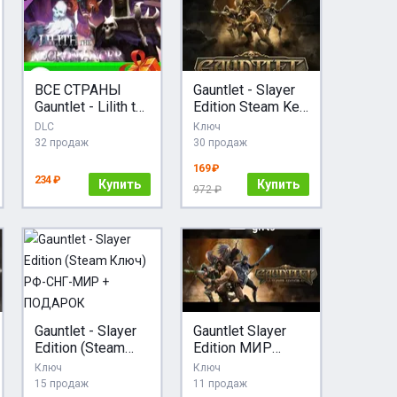
ВСЕ СТРАНЫ
Gauntlet - Slayer
Gauntlet - Lilith the
Edition Steam Key
Necromancer
РФ + МИР
DLC
Ключ
Pack
32 продаж
30 продаж
169 ₽
234 ₽
Купить
Купить
972 ₽
Gauntlet - Slayer
Gauntlet Slayer
Edition (Steam
Edition МИР
Ключ) РФ-СНГ-
АВТО
Ключ
Ключ
МИР +
15 продаж
11 продаж