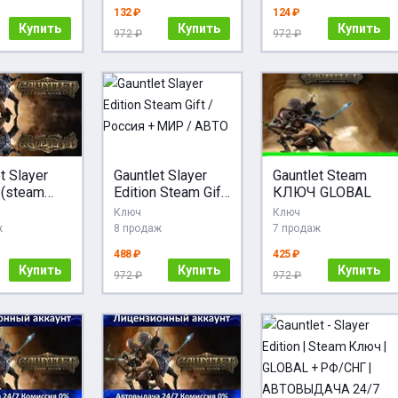
132 ₽
124 ₽
Купить
Купить
Купить
972 ₽
972 ₽
t Slayer
Gauntlet Slayer
Gauntlet Steam
 (steam
Edition Steam Gift
КЛЮЧ GLOBAL
+cis)
/ Россия + МИР /
Ключ
Ключ
АВТО
ж
8 продаж
7 продаж
488 ₽
425 ₽
Купить
Купить
Купить
972 ₽
972 ₽