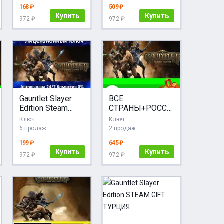
ПОДАРОК
168 ₽
509 ₽
Купить
Купить
972 ₽
972 ₽
Gauntlet Slayer
ВСЕ
Edition Steam
СТРАНЫ+РОССИ
Ключ Активации
Я Gauntlet Slayer
Ключ
Ключ
РФ+СНГ+МИР
Edition STEAM
6 продаж
2 продаж
АКЦИЯ Карты
199 ₽
645 ₽
Купить
Купить
972 ₽
972 ₽