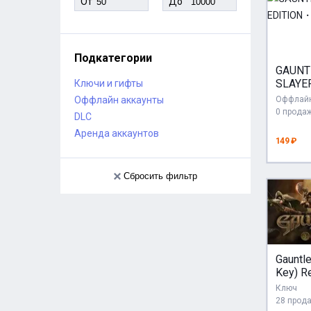
От
До
Подкатегории
GAUNT
SLAYE
Ключи и гифты
EDITI
Оффлайн аккаунты
Оффлайн
STEA
0 прода
DLC
Аренда аккаунтов
149 ₽
Сбросить фильтр
Gauntl
Key) R
Ключ
28 прод