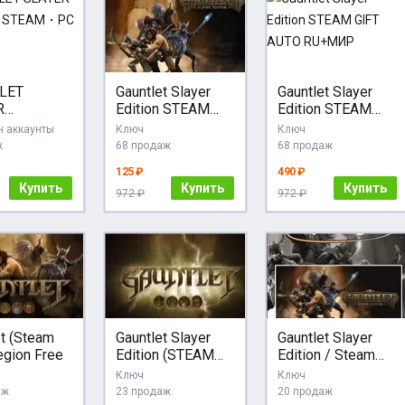
LET
Gauntlet Slayer
Gauntlet Slayer
R
Edition STEAM
Edition STEAM
ON・
GIFT + МИР +
GIFT AUTO
 аккаунты
Ключ
Ключ
M・PC
ВСЕ СТРАНЫ
RU+МИР
ж
68 продаж
68 продаж
125 ₽
490 ₽
Купить
Купить
Купить
972 ₽
972 ₽
et (Steam
Gauntlet Slayer
Gauntlet Slayer
egion Free
Edition (STEAM
Edition / Steam
GIFT)RU+CIS
Gift / Россия /
Ключ
Ключ
СНГ
аж
23 продаж
20 продаж