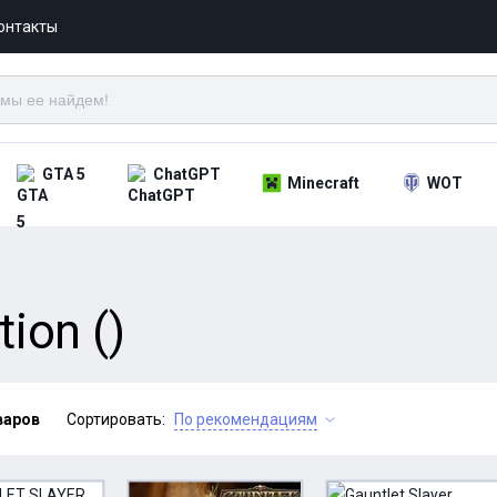
онтакты
GTA 5
ChatGPT
Minecraft
WOT
tion ()
варов
Сортировать:
По рекомендациям