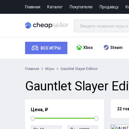
Главная
Каталог
Покупателю
Продавцу
К
Xbox
Steam
ВСЕ ИГРЫ
Главная
Игры
Gauntlet Slayer Edition
Gauntlet Slayer Edi
22 то
Цена, ₽