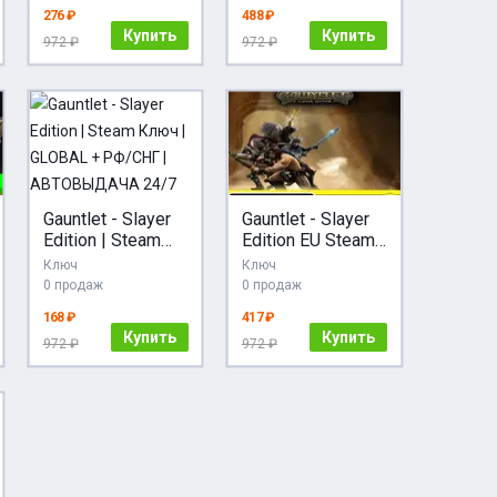
276 ₽
488 ₽
Купить
Купить
972 ₽
972 ₽
Gauntlet - Slayer
Gauntlet - Slayer
Edition | Steam
Edition EU Steam
Ключ | GLOBAL +
КЛЮЧ ЕВРОПА
Ключ
Ключ
РФ/СНГ |
0 продаж
0 продаж
АВТОВЫДАЧА
168 ₽
417 ₽
24/7
Купить
Купить
972 ₽
972 ₽