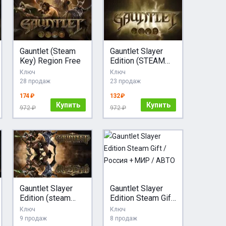
Gauntlet (Steam
Gauntlet Slayer
Key) Region Free
Edition (STEAM
GIFT)RU+CIS
Ключ
Ключ
28 продаж
23 продаж
174 ₽
132 ₽
Купить
Купить
972 ₽
972 ₽
Gauntlet Slayer
Gauntlet Slayer
Edition (steam
Edition Steam Gift
gift/ru+cis)
/ Россия + МИР /
Ключ
Ключ
АВТО
9 продаж
8 продаж