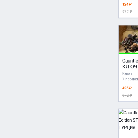
124 ₽
972 ₽
Gauntl
КЛЮЧ 
Ключ
7 прода
425 ₽
972 ₽