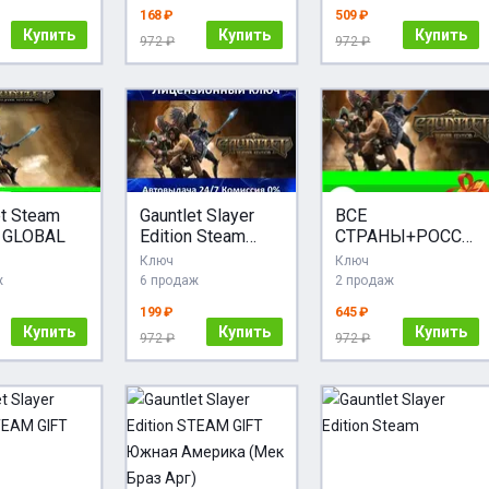
ПОДАРОК
168 ₽
509 ₽
Купить
Купить
Купить
972 ₽
972 ₽
et Steam
Gauntlet Slayer
ВСЕ
GLOBAL
Edition Steam
СТРАНЫ+РОССИ
Ключ Активации
Я Gauntlet Slayer
Ключ
Ключ
РФ+СНГ+МИР
Edition STEAM
ж
6 продаж
2 продаж
АКЦИЯ Карты
199 ₽
645 ₽
Купить
Купить
Купить
972 ₽
972 ₽