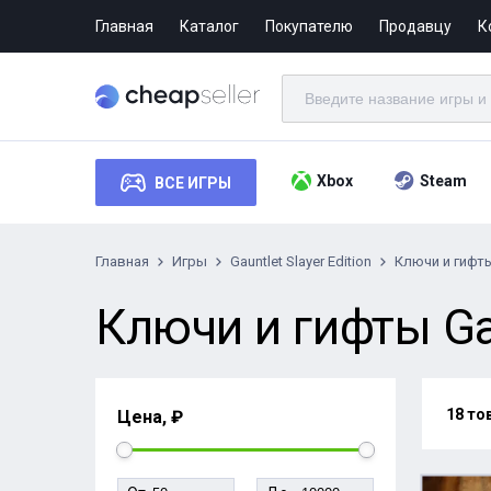
Главная
Каталог
Покупателю
Продавцу
К
Xbox
Steam
ВСЕ ИГРЫ
Главная
Игры
Gauntlet Slayer Edition
Ключи и гифт
Ключи и гифты Gaun
18 то
Цена, ₽