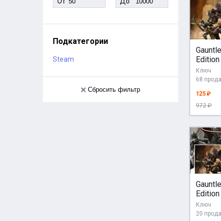
От
До
Подкатегории
Gauntle
Editio
Steam
GIFT +
Ключ
ВСЕ С
68 прод
Сбросить фильтр
125 ₽
972 ₽
Gauntle
Edition
Gift / 
Ключ
СНГ
20 прод