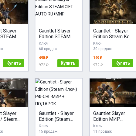
t Slayer
Gauntlet Slayer
Gauntlet - Slayer
n STEAM
Edition STEAM
Edition Steam Key
 МИР +
GIFT AUTO
РФ + МИР
Ключ
Ключ
ТРАНЫ
RU+МИР
аж
68 продаж
30 продаж
490 ₽
169 ₽
Купить
Купить
Купить
972 ₽
972 ₽
t Slayer
Gauntlet - Slayer
Gauntlet Slayer
 / Steam
Edition (Steam
Edition МИР
Россия /
Ключ) РФ-СНГ-
АВТО
Ключ
Ключ
МИР +
аж
15 продаж
11 продаж