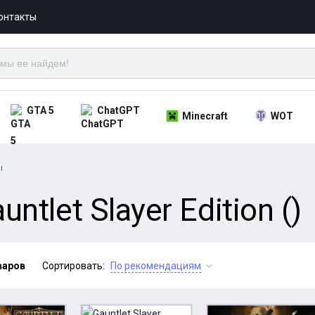
онтакты
GTA 5
ChatGPT
Minecraft
WOT
ы
tlet Slayer Edition ()
варов
Сортировать:
По рекомендациям