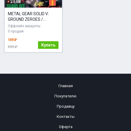
METAL GEAR SOLID V:
GROUND ZEROES /
Steam/Offline
Оффлайн аккаунты
0 продаж
149 ₽
Купить
599 ₽
Главная
Покупателю
Продавцу
Контакты
Оферта