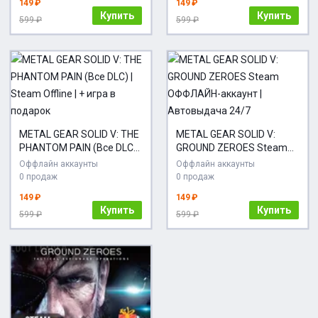
149 ₽
149 ₽
Купить
Купить
599 ₽
599 ₽
METAL GEAR SOLID V: THE
METAL GEAR SOLID V:
PHANTOM PAIN (Все DLC) |
GROUND ZEROES Steam
Steam Offline | + игра в
ОФФЛАЙН-аккаунт |
Оффлайн аккаунты
Оффлайн аккаунты
подарок
Автовыдача 24/7
0 продаж
0 продаж
149 ₽
149 ₽
Купить
Купить
599 ₽
599 ₽