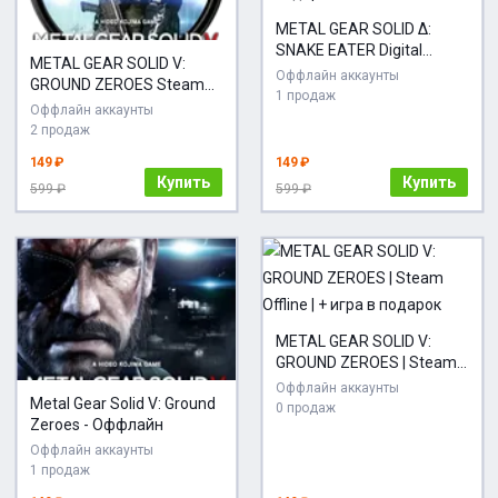
METAL GEAR SOLID Δ:
SNAKE EATER Digital
METAL GEAR SOLID V:
Deluxe Edition | Steam
Оффлайн аккаунты
GROUND ZEROES Steam
Offline | + игра в подарок
1 продаж
(GLOBAL)
Оффлайн аккаунты
2 продаж
149 ₽
149 ₽
Купить
Купить
599 ₽
599 ₽
METAL GEAR SOLID V:
GROUND ZEROES | Steam
Offline | + игра в подарок
Оффлайн аккаунты
Metal Gear Solid V: Ground
0 продаж
Zeroes - Оффлайн
Оффлайн аккаунты
1 продаж