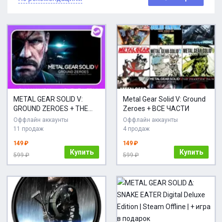
METAL GEAR SOLID V:
Metal Gear Solid V: Ground
GROUND ZEROES + THE
Zeroes + ВСЕ ЧАСТИ
PHANTOM PAIN + ИГРЫ |
Оффлайн аккаунты
Оффлайн аккаунты
БЕЗ GUARD
11 продаж
4 продаж
149 ₽
149 ₽
Купить
Купить
599 ₽
599 ₽