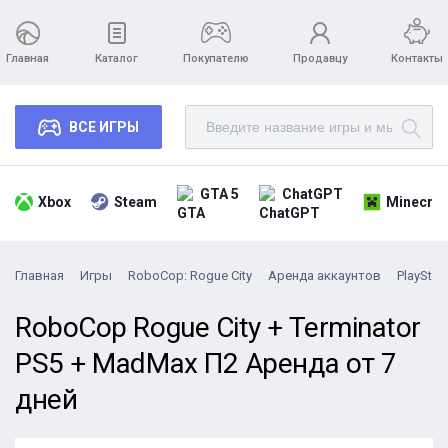
Главная
Каталог
Покупателю
Продавцу
Контакты
ВСЕ ИГРЫ
GTA 5
ChatGPT
Xbox
Steam
Minecraf
Главная
Игры
RoboCop: Rogue City
Аренда аккаунтов
PlayStat
RoboCop Rogue Сity + Terminator
PS5 + МadMax П2 Аренда от 7
дней