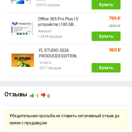
Купить
55675 продаж
799 ₽
Office 365 Pro Plus | 5
устройств | 100 GB
4849 ₽
Облако| 1 год
Аккаунт
Купить
12844 продаж
960 ₽
FL STUDIO 2026
PRODUCER EDITION
[Бессрочная]
Услуга
Купить
2077 продаж
Отзывы
1
0
Убедительная просьба не ставить негативный отзыв до
связи с продавцом