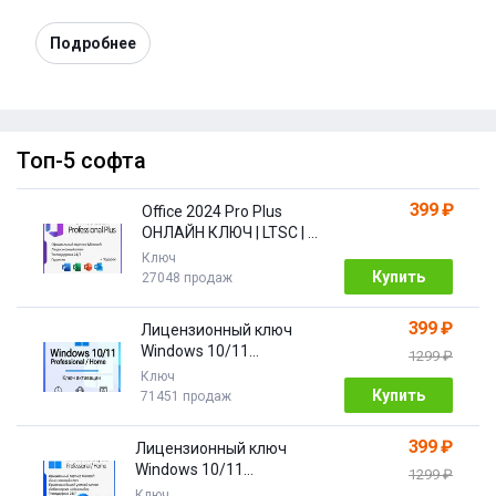
Подробнее
Топ-5 софта
399 ₽
Office 2024 Pro Plus
ОНЛАЙН КЛЮЧ | LTSC | +
ПОДАРОК
Ключ
Купить
27048 продаж
399 ₽
Лицензионный ключ
Windows 10/11
1299 ₽
Pro/Home 32/64 bit
Ключ
Купить
71451 продаж
399 ₽
Лицензионный ключ
Windows 10/11
1299 ₽
PRO/HOME | с привязкой
Ключ