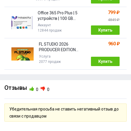
799 ₽
Office 365 Pro Plus | 5
устройств | 100 GB
4849 ₽
Облако| 1 год
Аккаунт
Купить
12844 продаж
960 ₽
FL STUDIO 2026
PRODUCER EDITION
[Бессрочная]
Услуга
Купить
2077 продаж
Отзывы
0
0
Убедительная просьба не ставить негативный отзыв до
связи с продавцом