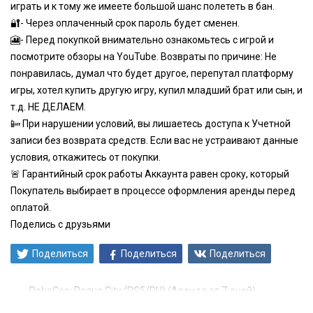
играть и к тому же имеете большой шанс полететь в бан.
🔐- Через оплаченный срок пароль будет сменен.
🎦- Перед покупкой внимательно ознакомьтесь с игрой и
посмотрите обзоры на YouTube. Возвраты по причине: Не
понравилась, думал что будет другое, перепутал платформу
игры, хотел купить другую игру, купил младший брат или сын, и
т.д. НЕ ДЕЛАЕМ.
📴 При нарушении условий, вы лишаетесь доступа к Учетной
записи без возврата средств. Если вас не устраивают данные
условия, откажитесь от покупки.
🚨 Гарантийный срок работы Аккаунта равен сроку, который
Покупатель выбирает в процессе оформления аренды перед
оплатой.
Поделись с друзьями
Поделиться
Поделиться
Поделиться
RoboCop: Rogue City (PS5/RU) (Аренда от 7 дней)