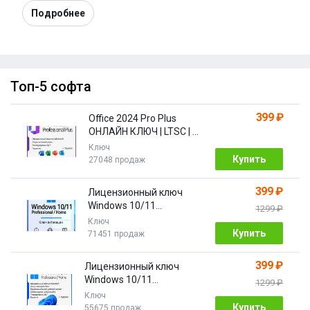
Подробнее
Топ-5 софта
399 ₽
Office 2024 Pro Plus
ОНЛАЙН КЛЮЧ | LTSC | +
ПОДАРОК
Ключ
Купить
27048 продаж
399 ₽
Лицензионный ключ
Windows 10/11
1299 ₽
Pro/Home 32/64 bit
Ключ
Купить
71451 продаж
399 ₽
Лицензионный ключ
Windows 10/11
1299 ₽
PRO/HOME | с привязкой
Ключ
Купить
55675 продаж