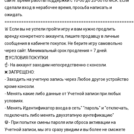
сайте. Время работы поддержки с 10-00 до 20-00 по МСК. Если
сделали вход в нерабочее время, просьба написать и
ожидать.
======================================================
🚨 Если вы не успели пройти игру и вам нужно продлить
аренду конкретного аккаунта, пишите продавцу в личные
сообщения в кабинете покупок. Не берите игру самовольно
через сайт. Минимальный срок продления = 7 дней.
🧾УСЛОВИЯ ПОКУПКИ:
☝- На аккаунт заходим непосредственно с консоли.
❌ ЗАПРЕЩЕНО:
- Заходить на учетную запись через Любое другое устройство
кроме консоли.
- Менять какие либо данные от Учетной записи при любых
условиях.
- Менять Идентификатор входа в сеть" "пароль" и "отключать,
подключать либо менять двухэтапную аунтефикацию"
💀- При попытке смены пароля или сброса активации на
Учетной записи, мы это сразу увидим и вы более не сможете