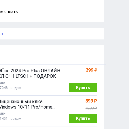
ле оплаты
ца
399 ₽
Office 2024 Pro Plus ОНЛАЙН
КЛЮЧ | LTSC | + ПОДАРОК
люч
Купить
7048 продаж
399 ₽
Лицензионный ключ
Windows 10/11 Pro/Home
1299 ₽
2/64 bit
люч
Купить
1451 продаж