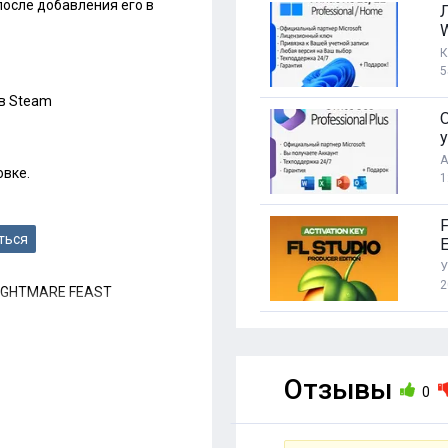
после добавления его в
К
5
 в Steam
O
у
А
овке.
1
ться
E
У
2
GHTMARE FEAST
Отзывы
0