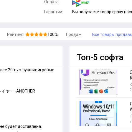
Оплата:
Гарантии:
Вы получаете товар сразу пос
Рейтинг:
100%
Продаж:
Все товары продав
Топ-5 софта
лее 20 тыс. лучших игровых
К
2
ンスレイヤー -ANOTHER
3
К
7
 не будет доставлена.