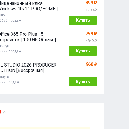
399 ₽
Лицензионный ключ
Windows 10/11 PRO/HOME | с
1299 ₽
привязкой
люч
Купить
5675 продаж
799 ₽
ffice 365 Pro Plus | 5
стройств | 100 GB Облако| 1
4849 ₽
год
ккаунт
Купить
2844 продаж
960 ₽
FL STUDIO 2026 PRODUCER
DITION [Бессрочная]
слуга
Купить
077 продаж
0