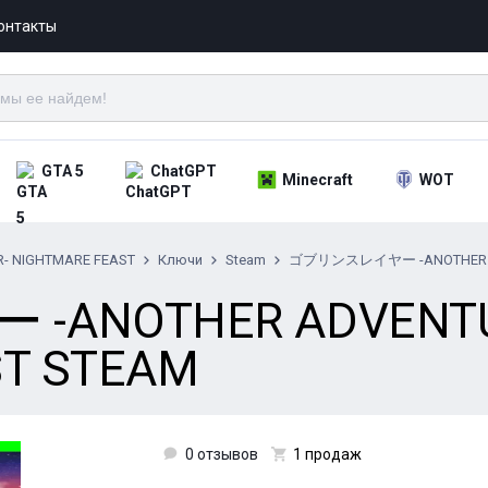
онтакты
GTA 5
ChatGPT
Minecraft
WOT
R- NIGHTMARE FEAST
Ключи
Steam
ゴブリンスレイヤー -ANOTHER ADV
ANOTHER ADVENTU
ST STEAM
0 отзывов
1 продаж