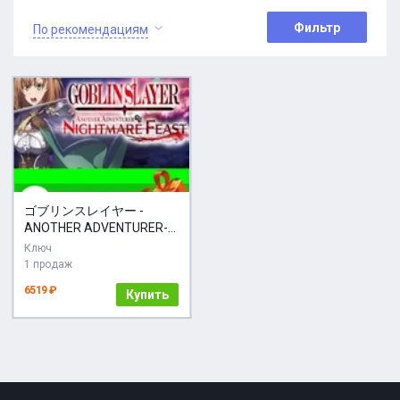
Фильтр
По рекомендациям
ゴブリンスレイヤー -
ANOTHER ADVENTURER-
NIGHTMARE FEAST
Ключ
STEAM
1 продаж
6519 ₽
Купить