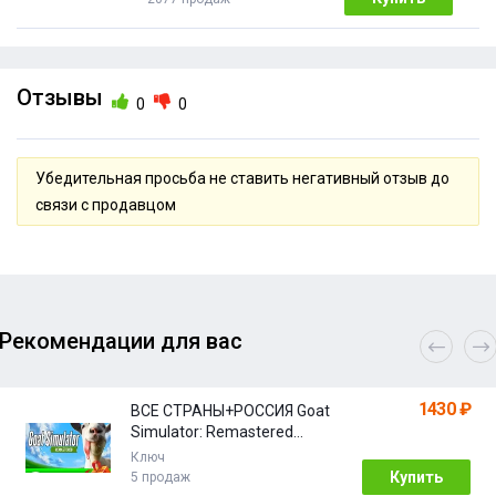
Отзывы
0
0
Убедительная просьба не ставить негативный отзыв до
связи с продавцом
Рекомендации для вас
1430 ₽
ВСЕ СТРАНЫ+РОССИЯ Goat
Simulator: Remastered
STEAM
Ключ
Купить
5 продаж