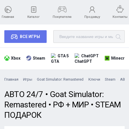
Главная
Каталог
Покупателю
Продавцу
Контакты
ВСЕ ИГРЫ
GTA 5
ChatGPT
Xbox
Steam
Minecraf
Главная
Игры
Goat Simulator: Remastered
Ключи
Steam
АВТО
АВТО 24/7 • Goat Simulator:
Remastered • РФ + МИР • STEAM
ПОДАРОК