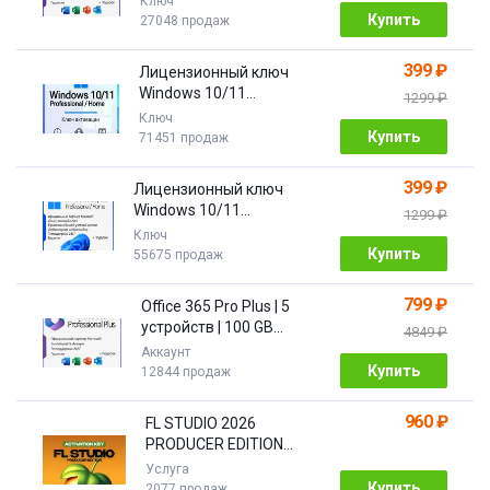
Ключ
Купить
27048 продаж
399 ₽
Лицензионный ключ
Windows 10/11
1299 ₽
Pro/Home 32/64 bit
Ключ
Купить
71451 продаж
399 ₽
Лицензионный ключ
Windows 10/11
1299 ₽
PRO/HOME | с привязкой
Ключ
Купить
55675 продаж
799 ₽
Office 365 Pro Plus | 5
устройств | 100 GB
4849 ₽
Облако| 1 год
Аккаунт
Купить
12844 продаж
960 ₽
FL STUDIO 2026
PRODUCER EDITION
[Бессрочная]
Услуга
Купить
2077 продаж