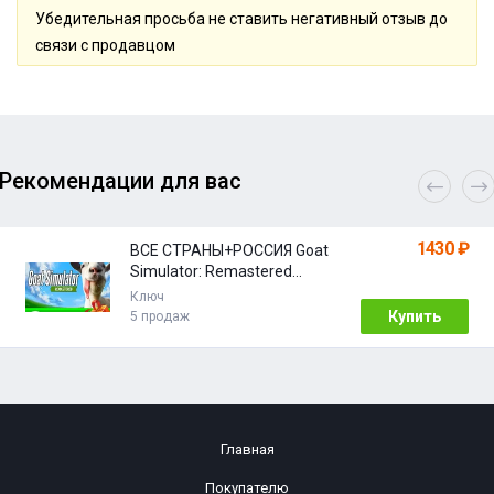
Убедительная просьба не ставить негативный отзыв до
связи с продавцом
Рекомендации для вас
1430 ₽
ВСЕ СТРАНЫ+РОССИЯ Goat
Simulator: Remastered
STEAM
Ключ
Купить
5 продаж
Главная
Покупателю