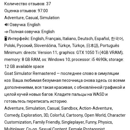
Количество отзывов: 37
Оценка отзывов: 97.00
Adventure, Casual, Simulation
🔊 Озвучка: English
📣 Полная озвучка: English
🖥 Интерфейс: English, Français, Italiano, Deutsch, Español, 한국어,
Polski, Русский, Slovenščina, Türkçe, Türkçe, 日本語, Português
Minimum: directx: Version 11; graphics: GTX 1050 Ti (4GB VRAM);
memory: 8 GB RAM; os: Windows 10; processor: i5 4690k; storage:
12 GB available space
Goat Simulator Remastered — последнее слово в симуляции
коз. Ваша любимая безумная песочница снова здесь со всеми
дополнениями, вся такая красивая, с обновлённой графикой и
целой кучей новых багов. Кладите пальцы на WASD и
готовьтесь переписать историю.
Adventure, Simulation, Casual, Sandbox, Action-Adventure,
Comedy, Exploration, 3D, Colorful, Cartoony, Open World, Character
Customization, Family Friendly, Singleplayer, Funny, Physics,
Multiplayer, Co-op, Sexual Content, Female Protagonist