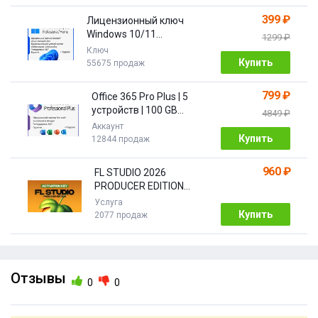
399 ₽
Лицензионный ключ
Windows 10/11
1299 ₽
PRO/HOME | с привязкой
Ключ
Купить
55675 продаж
799 ₽
Office 365 Pro Plus | 5
устройств | 100 GB
4849 ₽
Облако| 1 год
Аккаунт
Купить
12844 продаж
960 ₽
FL STUDIO 2026
PRODUCER EDITION
[Бессрочная]
Услуга
Купить
2077 продаж
Отзывы
0
0