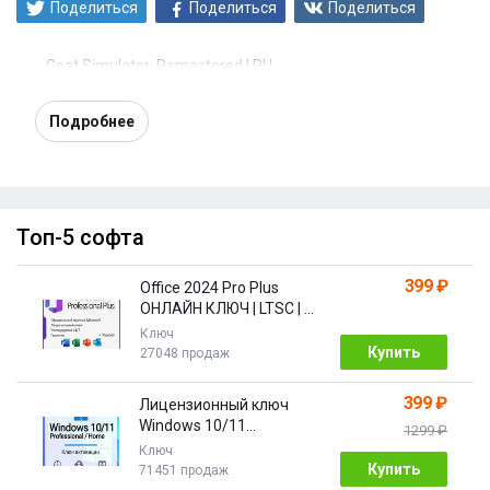
Поделиться
Поделиться
Поделиться
Goat Simulator: Remastered | RU
Подробнее
Топ-5 софта
399 ₽
Office 2024 Pro Plus
ОНЛАЙН КЛЮЧ | LTSC | +
ПОДАРОК
Ключ
Купить
27048 продаж
399 ₽
Лицензионный ключ
Windows 10/11
1299 ₽
Pro/Home 32/64 bit
Ключ
Купить
71451 продаж