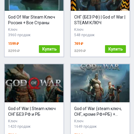
God Of War Steam Ключ
СНГ (БЕЗ РФ) | God of War |
Россия + Все Страны
STEAM КЛЮЧ
Ключ
Ключ
3960 продаж
548 продаж
1599 ₽
749 ₽
Купить
Купить
3299 ₽
3299 ₽
God of War | Steam ключ
God of War (steam ключ,
СНГ БЕЗ РФ и РБ
СНГ, кроме РФ+РБ) +
ПОДАРОК
Ключ
Ключ
1420 продаж
1649 продаж