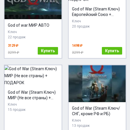
God of War (Steam Ключ)
Европейский Союз +
ПОДАРОК
Ключ
God of war МИР АВТО
20 продаж
Ключ
22 продаж
3129 ₽
1498 ₽
Купить
Купить
3299 ₽
3299 ₽
God of War (Steam Ключ)
МИР (Не все страны) +
ПОДАРОК
Ключ
God of War (Steam Ключ/
15 продаж
СНГ, кроме РФ и РБ)
Ключ
13 продаж