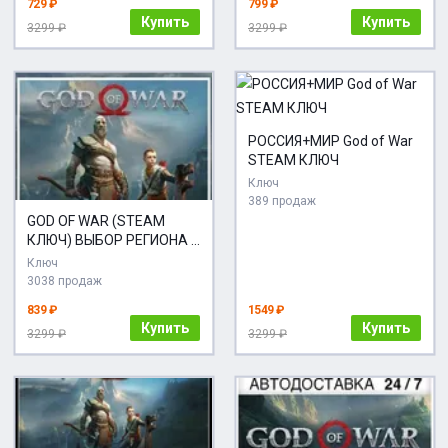
729 ₽
799 ₽
Купить
Купить
3299 ₽
3299 ₽
РОССИЯ+МИР God of War
STEAM КЛЮЧ
Ключ
389 продаж
GOD OF WAR (STEAM
КЛЮЧ) ВЫБОР РЕГИОНА +
ПОДАРОК
Ключ
3038 продаж
839 ₽
1549 ₽
Купить
Купить
3299 ₽
3299 ₽