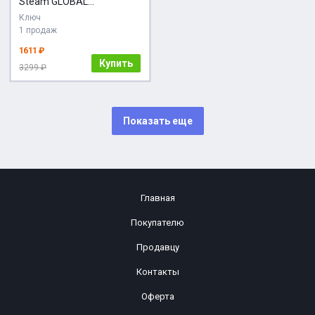
Steam GLOBAL
Автовыдача
Ключ
1 продаж
1611 ₽
Купить
3299 ₽
Показать еще
Главная
Покупателю
Продавцу
Контакты
Оферта