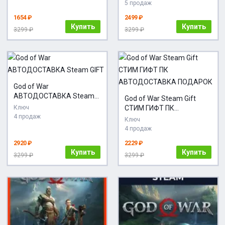
5 продаж
1654 ₽
2499 ₽
Купить
Купить
3299 ₽
3299 ₽
God of War
АВТОДОСТАВКА Steam
God of War Steam Gift
GIFT
Ключ
СТИМ ГИФТ ПК
4 продаж
АВТОДОСТАВКА
Ключ
ПОДАРОК
4 продаж
2920 ₽
2229 ₽
Купить
Купить
3299 ₽
3299 ₽