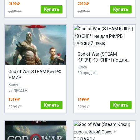
2199 ₽
2919 ₽
Купить
Купить
3299 ₽
3299 ₽
God of War (STEAM
КЛЮЧ) КЗ+СНГ* | не для
РФ/РБ | РУССКИЙ ЯЗЫК
Ключ
God of War STEAM Key РФ
30 продаж
+ МИР
Ключ
57 продаж
1519 ₽
1499 ₽
Купить
Купить
3299 ₽
3299 ₽