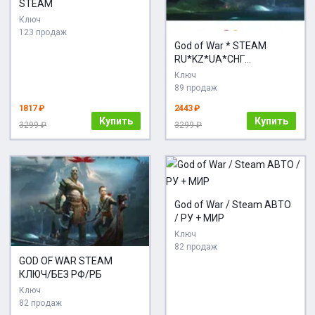
STEAM
Ключ
123 продаж
God of War * STEAM
RU*KZ*UA*СНГ
АВТОДОСТАВКА
Ключ
89 продаж
1817 ₽
2443 ₽
Купить
Купить
3299 ₽
3299 ₽
God of War / Steam АВТО
/ РУ + МИР
Ключ
82 продаж
GOD OF WAR STEAM
КЛЮЧ/БЕЗ РФ/РБ
Ключ
82 продаж