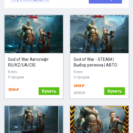
God of War Автогифт
God of War - STEAM |
RU/KZ/UA/CIS
Выбор региона | АВТО
Ключ
Ключ
5 продаж
3 продаж
2464 ₽
3564 ₽
Купить
Купить
3299 ₽