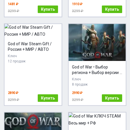
1481 ₽
1910 ₽
Купить
Купить
3299 ₽
3299 ₽
God of War Steam Gift /
Россия + МИР / АВТО
Ключ
12 продаж
God of War • Выбор
региона + Выбор версии •
STEAM
Ключ
8 продаж
2890 ₽
2990 ₽
Купить
Купить
3299 ₽
3299 ₽