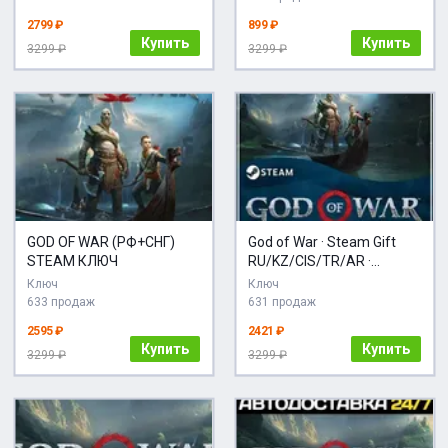
2799 ₽
899 ₽
Купить
Купить
3299 ₽
3299 ₽
GOD OF WAR (РФ+СНГ)
God of War · Steam Gift
STEAM КЛЮЧ
RU/KZ/CIS/TR/AR ·
АВТОДОСТАВКА
Ключ
Ключ
633 продаж
631 продаж
2595 ₽
2421 ₽
Купить
Купить
3299 ₽
3299 ₽