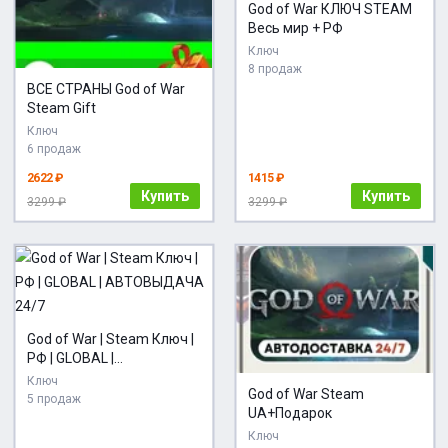
God of War КЛЮЧ STEAM
Весь мир + РФ
Ключ
8 продаж
ВСЕ СТРАНЫ God of War
Steam Gift
Ключ
6 продаж
2622 ₽
1415 ₽
Купить
Купить
3299 ₽
3299 ₽
God of War | Steam Ключ |
РФ | GLOBAL |
АВТОВЫДАЧА 24/7
Ключ
God of War Steam
5 продаж
UA+Подарок
Ключ