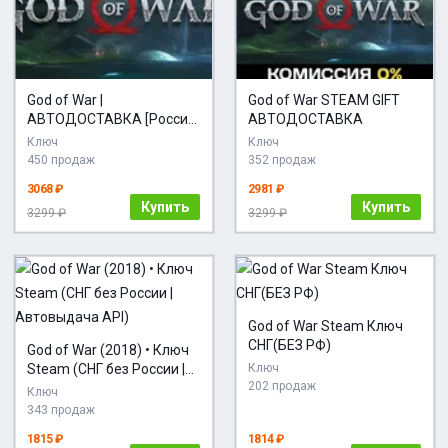
God of War |
God of War STEAM GIFT
АВТОДОСТАВКА [Россия
АВТОДОСТАВКА
- Steam Gift]
Ключ
Ключ
450 продаж
352 продаж
3068 ₽
2981 ₽
Купить
Купить
3299 ₽
3299 ₽
God of War Steam Ключ
СНГ(БЕЗ РФ)
God of War (2018) • Ключ
Steam (СНГ без России |
Ключ
202 продаж
Автовыдача API)
Ключ
343 продаж
1815 ₽
1814 ₽