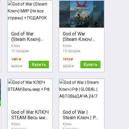
God of War
God of War
(Steam Ключ)
(Steam Ключ/
МИР (Не все
СНГ, кроме РФ и
Ключ
Ключ
страны) +
РБ)
15 продаж
13 продаж
ПОДАРОК
1481 ₽
1910 ₽
Купить
Купить
3299 ₽
3299 ₽
God of War КЛЮЧ
God of War |
STEAM Весь мир
Steam Ключ | РФ
+ РФ
| GLOBAL |
Ключ
Ключ
АВТОВЫДАЧА