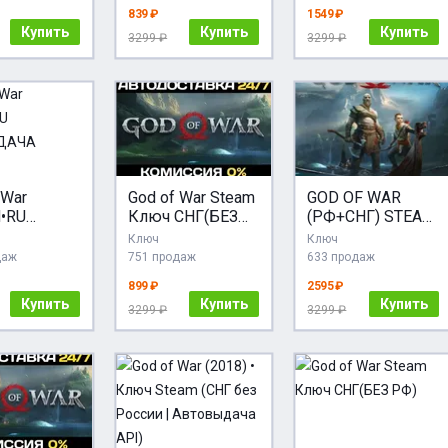
ПОДАРОК
839 ₽
1549 ₽
Купить
Купить
Купить
3299 ₽
3299 ₽
 War
God of War Steam
GOD OF WAR
•RU
Ключ СНГ(БЕЗ
(РФ+СНГ) STEAM
ВЫДАЧА
РФ)
КЛЮЧ
Ключ
Ключ
даж
751 продаж
633 продаж
899 ₽
2595 ₽
Купить
Купить
Купить
3299 ₽
3299 ₽