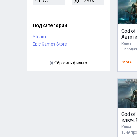
От
До
Подкатегории
God of
Автог
Steam
RU/KZ
Epic Games Store
Ключ
5 прода
3564 ₽
Сбросить фильтр
God of
ключ, 
кроме
Ключ
ПОДА
1649 пр