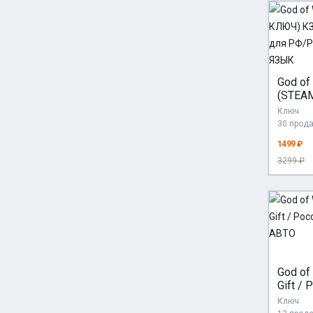
God of
(STEA
КЗ+СНГ
Ключ
РФ/РБ
30 прод
РУСС
1499 ₽
3299 ₽
God of
Gift / 
МИР /
Ключ