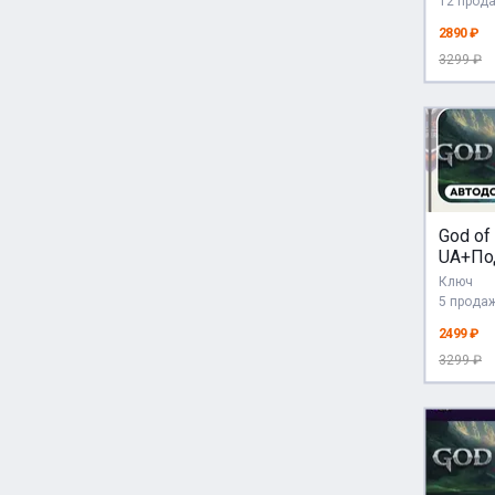
12 прод
2890 ₽
3299 ₽
God of
UA+По
Ключ
5 прода
2499 ₽
3299 ₽