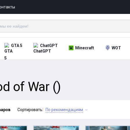
онтакты
GTA 5
ChatGPT
Minecraft
WOT
 of War ()
варов
Сортировать:
По рекомендациям