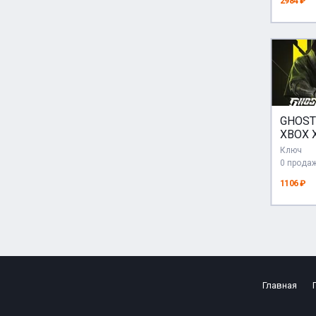
2984 ₽
GHOST
XBOX 
Ключ
0 прода
1106 ₽
Главная