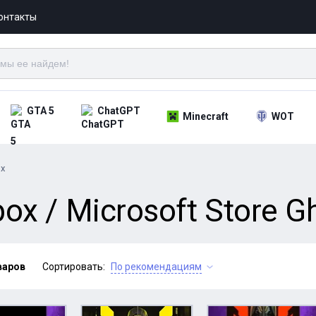
онтакты
GTA 5
ChatGPT
Minecraft
WOT
x
x / Microsoft Store Gh
варов
Сортировать:
По рекомендациям