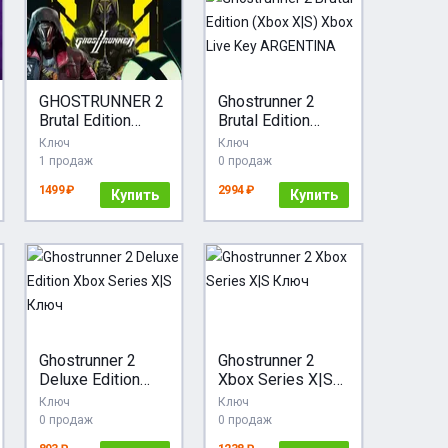
GHOSTRUNNER 2
Ghostrunner 2
Brutal Edition
Brutal Edition
XBOX SERIES X|S
(Xbox X|S) Xbox
Ключ
Ключ
КЛЮЧ НА ВАШ
Live Key
1 продаж
0 продаж
АККАУНТ
ARGENTINA
1499 ₽
2994 ₽
Купить
Купить
Ghostrunner 2
Ghostrunner 2
Deluxe Edition
Xbox Series X|S
Xbox Series X|S
Ключ
Ключ
Ключ
Ключ
0 продаж
0 продаж