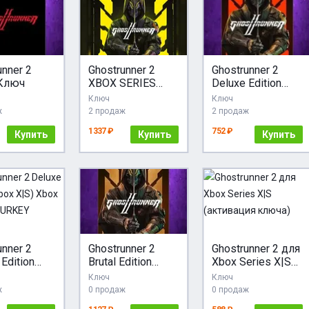
unner 2
Ghostrunner 2
Ghostrunner 2
Ключ
XBOX SERIES
Deluxe Edition
КОД КЛЮЧ
XBOX Ключ
Ключ
Ключ
ж
2 продаж
2 продаж
1337 ₽
752 ₽
Купить
Купить
Купить
unner 2
Ghostrunner 2
Ghostrunner 2 для
Edition
Brutal Edition
Xbox Series X|S
X|S) Xbox
XBOX Ключ
(активация
Ключ
Ключ
ey TURKEY
ключа)
ж
0 продаж
0 продаж