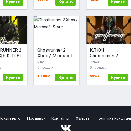
1127 ₽
588 ₽
Купить
Купить
Купить
RUNNER 2
Ghostrunner 2
КЛЮЧ
X|S КЛЮЧ
Xbox / Microsoft
Ghostrunner 2
Store
Brutal Edition
Ключ
Ключ
XBOX Код
ж
0 продаж
0 продаж
10000 ₽
5567 ₽
Купить
Купить
Купить
Покупателю
Продавцу
Контакты
Оферта
Политика конфиде