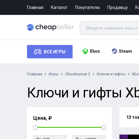
Главная
Каталог
Покупателю
Продавцу
К
Xbox
Steam
ВСЕ ИГРЫ
Главная
Игры
Ghostrunner 2
Ключи и гифты
Xbo
Ключи и гифты Xbo
13 то
Цена, ₽