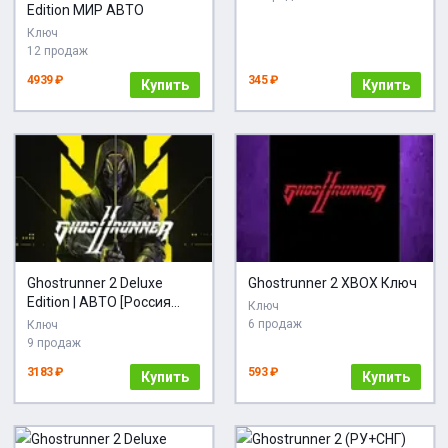
Edition МИР АВТО
Ключ
12 продаж
4939 ₽
345 ₽
Купить
Купить
Ghostrunner 2 Deluxe
Ghostrunner 2 XBOX Ключ
Edition | АВТО [Россия
Ключ
Steam]
6 продаж
Ключ
9 продаж
3183 ₽
593 ₽
Купить
Купить