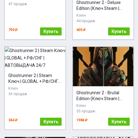
Ghostrunner 2 - Deluxe
47 продаж
Edition (Ключ Steam |
РФ+СНГ)
Ключ
44 продаж
799 ₽
405 ₽
Купить
Купить
Ghostrunner 2 | Steam
Ключ | GLOBAL + РФ/СНГ |
АВТОВЫДАЧА 24/7
Ключ
Ghostrunner 2 - Brutal
36 продаж
Edition (Ключ Steam |
РФ+СНГ)
Ключ
35 продаж
344 ₽
1984 ₽
Купить
Купить