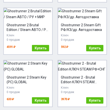
Ghostrunner 2 Brutal
Ghostrunner 2 Steam Gift
Edition / Steam АВТО / РУ
РФ/КЗ/др. Автодоставка
+ МИР
Ключ
Ключ
0 продаж
0 продаж
4591 ₽
592 ₽
Купить
Купить
Ghostrunner 2 Steam Key
Ghostrunner 2 - Brutal
(PC) GLOBAL
Edition КЛЮЧ STEAM
РФ+СНГ
Ключ
Ключ
0 продаж
0 продаж
630 ₽
3970 ₽
Купить
Купить