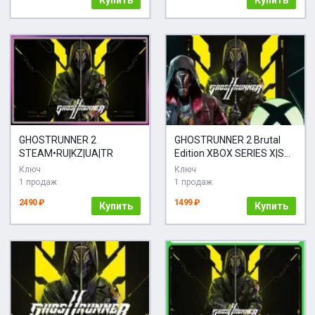
Купить
Купить
GHOSTRUNNER 2
GHOSTRUNNER 2 Brutal
STEAM•RU|KZ|UA|TR
Edition XBOX SERIES X|S
КЛЮЧ НА ВАШ АККАУНТ
Ключ
Ключ
1 продаж
1 продаж
2490 ₽
1499 ₽
Купить
Купить