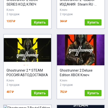
SERIES КОД КЛЮЧ
ИЗДАНИЯ · Steam RU ·
АВТОДОСТАВКА
Ключ
Ключ
2 продаж
2 продаж
1337 ₽
344 ₽
Купить
Купить
Ghostrunner 2 * STEAM
Ghostrunner 2 Deluxe
РОССИЯ АВТОДОСТАВКА
Edition XBOX Ключ
Ключ
Ключ
2 продаж
2 продаж
407 ₽
752 ₽
Купить
Купить