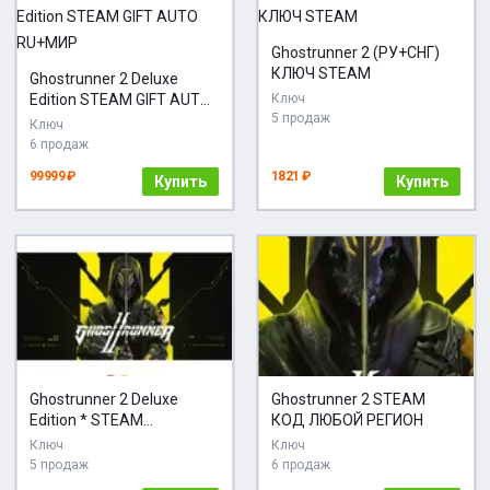
Ghostrunner 2 (РУ+СНГ)
КЛЮЧ STEAM
Ghostrunner 2 Deluxe
Edition STEAM GIFT AUTO
Ключ
5 продаж
RU+МИР
Ключ
6 продаж
99999 ₽
1821 ₽
Купить
Купить
Ghostrunner 2 Deluxe
Ghostrunner 2 STEAM
Edition * STEAM
КОД ЛЮБОЙ РЕГИОН
АВТОДОСТАВКА
Ключ
Ключ
5 продаж
6 продаж