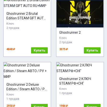
Ghostrunner 2 Brutal
Edition STEAM GIFT AUTO
RU+МИР
Ключ
2 продаж
Ghostrunner 2
Ключ
2 продаж
4848 ₽
3075 ₽
Купить
Купить
Ghostrunner 2 КЛЮЧ
STEAM РФ+СНГ
Ghostrunner 2 Deluxe
Edition / Steam АВТО / РУ
Ключ
1 продаж
+ МИР
Ключ
1 продаж
2950 ₽
1984 ₽