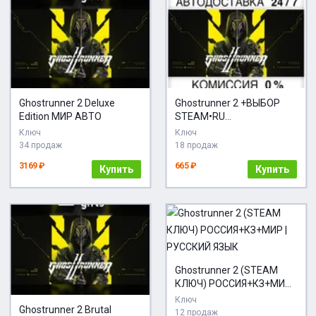
Ghostrunner 2 Deluxe
Ghostrunner 2 +ВЫБОР
Edition МИР АВТО
STEAM•RU
АВТОДОСТАВКА
Ключ
Ключ
34 продаж
18 продаж
3169 ₽
665 ₽
Купить
Купить
Ghostrunner 2 (STEAM
КЛЮЧ) РОССИЯ+КЗ+МИР |
РУССКИЙ ЯЗЫК
Ключ
Ghostrunner 2 Brutal
12 продаж