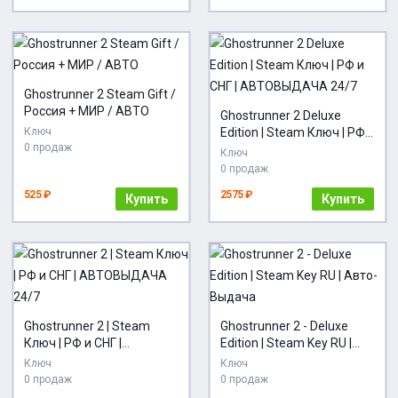
Ghostrunner 2 Steam Gift /
Россия + МИР / АВТО
Ghostrunner 2 Deluxe
Ключ
Edition | Steam Ключ | РФ
0 продаж
и СНГ | АВТОВЫДАЧА
Ключ
24/7
0 продаж
525 ₽
2575 ₽
Купить
Купить
Ghostrunner 2 | Steam
Ghostrunner 2 - Deluxe
Ключ | РФ и СНГ |
Edition | Steam Key RU |
АВТОВЫДАЧА 24/7
Авто-Выдача
Ключ
Ключ
0 продаж
0 продаж