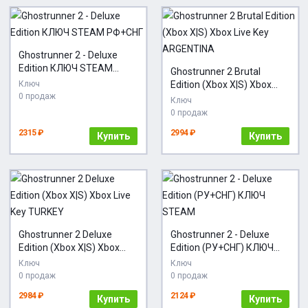
Ghostrunner 2 - Deluxe
Edition КЛЮЧ STEAM
Ghostrunner 2 Brutal
РФ+СНГ
Ключ
Edition (Xbox X|S) Xbox
0 продаж
Live Key ARGENTINA
Ключ
0 продаж
2315 ₽
2994 ₽
Купить
Купить
Ghostrunner 2 Deluxe
Ghostrunner 2 - Deluxe
Edition (Xbox X|S) Xbox
Edition (РУ+СНГ) КЛЮЧ
Live Key TURKEY
STEAM
Ключ
Ключ
0 продаж
0 продаж
2984 ₽
2124 ₽
Купить
Купить