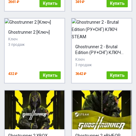
2661 ₽
349 ₽
Купить
Купить
Ghostrunner 2 [Ключ]
Ключ
3 продаж
Ghostrunner 2 - Brutal
Edition (РУ+СНГ) КЛЮЧ
STEAM
Ключ
3 продаж
432 ₽
3642 ₽
Купить
Купить
Ghostrunner 2 XBOX
Ghostrunner 2 +ВЫБОР