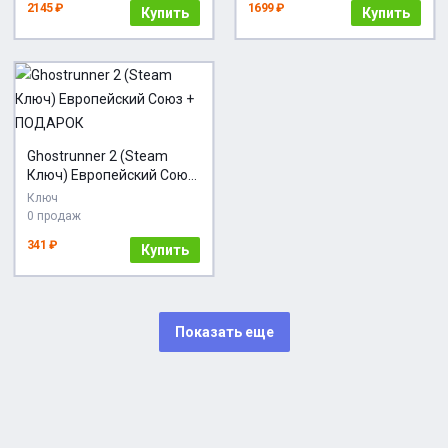
2145 ₽
1699 ₽
Купить
Купить
Ghostrunner 2 (Steam
Ключ) Европейский Союз
+ ПОДАРОК
Ключ
0 продаж
341 ₽
Купить
Показать еще