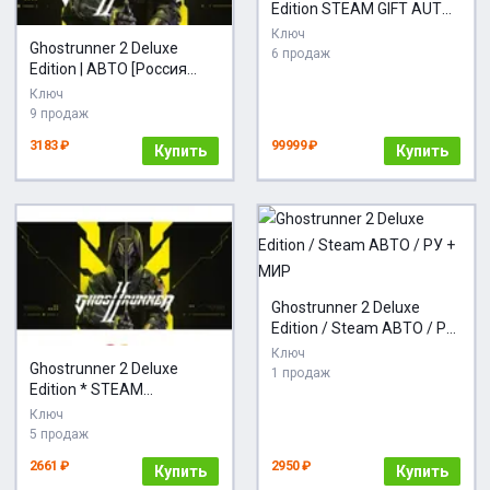
Edition STEAM GIFT AUTO
RU+МИР
Ключ
Ghostrunner 2 Deluxe
6 продаж
Edition | АВТО [Россия
Steam]
Ключ
9 продаж
3183 ₽
99999 ₽
Купить
Купить
Ghostrunner 2 Deluxe
Edition / Steam АВТО / РУ
+ МИР
Ключ
Ghostrunner 2 Deluxe
1 продаж
Edition * STEAM
АВТОДОСТАВКА
Ключ
5 продаж
2661 ₽
2950 ₽
Купить
Купить