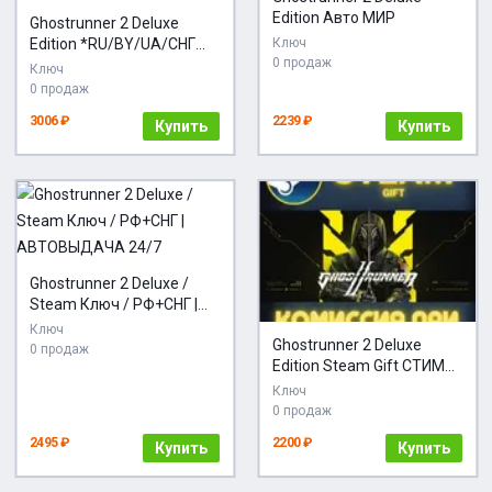
Edition Авто МИР
Ghostrunner 2 Deluxe
Edition *RU/BY/UA/СНГ
Ключ
0 продаж
Steam Auto
Ключ
0 продаж
3006 ₽
2239 ₽
Купить
Купить
Ghostrunner 2 Deluxe /
Steam Ключ / РФ+СНГ |
АВТОВЫДАЧА 24/7
Ключ
Ghostrunner 2 Deluxe
0 продаж
Edition Steam Gift СТИМ
ГИФТ ПК
Ключ
АВТОДОСТАВКА
0 продаж
ПОДАРОК
2495 ₽
2200 ₽
Купить
Купить