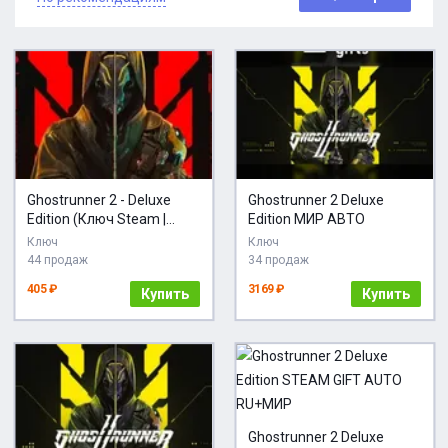
Ghostrunner 2 - Deluxe
Ghostrunner 2 Deluxe
Edition (Ключ Steam |
Edition МИР АВТО
РФ+СНГ)
Ключ
Ключ
44 продаж
34 продаж
405 ₽
3169 ₽
Купить
Купить
Ghostrunner 2 Deluxe