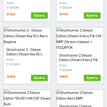
STEAM
и СНГ | АВТОВЫДАЧА
Ключ
Ключ
24/7
0 продаж
0 продаж
2124 ₽
2575 ₽
Купить
Купить
Ghostrunner 2 - Deluxe
Edition | Steam Key RU |
Ghostrunner 2 Deluxe
Авто-Выдача
Ключ
Edition (Steam Ключ) РФ-
0 продаж
СНГ-МИР (Не все страны)
Ключ
+ ПОДАРОК
0 продаж
1699 ₽
1689 ₽
Купить
Купить
Ghostrunner 2 Deluxe