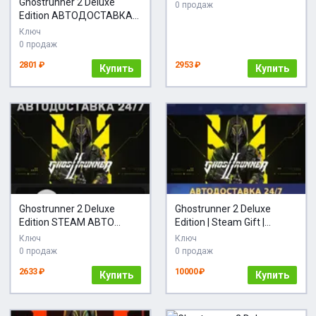
Ghostrunner 2 Deluxe
0 продаж
Edition АВТОДОСТАВКА
Steam Россия
Ключ
0 продаж
2801 ₽
2953 ₽
Купить
Купить
Ghostrunner 2 Deluxe
Ghostrunner 2 Deluxe
Edition STEAM АВТО
Edition | Steam Gift |
RU/UA/KZ/СНГ
Автодоставка
Ключ
Ключ
0 продаж
0 продаж
2633 ₽
10000 ₽
Купить
Купить