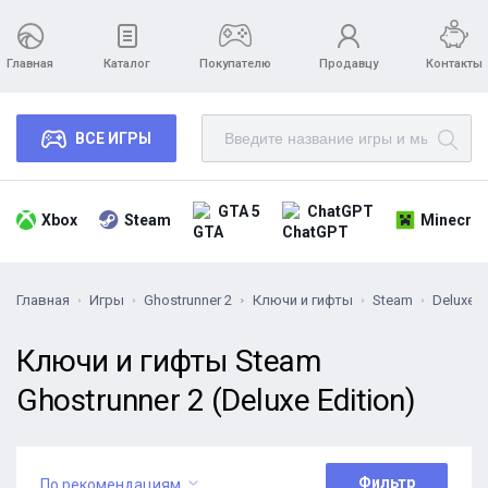
Главная
Каталог
Покупателю
Продавцу
Контакты
ВСЕ ИГРЫ
GTA 5
ChatGPT
Xbox
Steam
Minecraf
Главная
Игры
Ghostrunner 2
Ключи и гифты
Steam
Deluxe E
Ключи и гифты Steam
Ghostrunner 2 (Deluxe Edition)
Фильтр
По рекомендациям