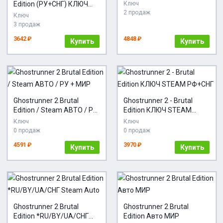
RU+МИР
Edition (РУ+СНГ) КЛЮЧ
Ключ
2 продаж
STEAM
Ключ
3 продаж
3642 ₽
4848 ₽
Купить
Купить
Ghostrunner 2 Brutal
Ghostrunner 2 - Brutal
Edition / Steam АВТО / РУ
Edition КЛЮЧ STEAM
+ МИР
РФ+СНГ
Ключ
Ключ
0 продаж
0 продаж
4591 ₽
3970 ₽
Купить
Купить
Ghostrunner 2 Brutal
Ghostrunner 2 Brutal
Edition *RU/BY/UA/СНГ
Edition Авто МИР