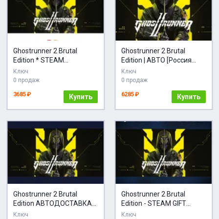
Ghostrunner 2 Brutal
Ghostrunner 2 Brutal
Edition * STEAM
Edition | АВТО [Россия
АВТОДОСТАВКА
Steam]
Ключ
Ключ
0 продаж
0 продаж
3685 ₽
6285 ₽
Купить
Купить
Ghostrunner 2 Brutal
Ghostrunner 2 Brutal
Edition АВТОДОСТАВКА
Edition - STEAM GIFT
Steam Россия
РОССИЯ
Ключ
Ключ