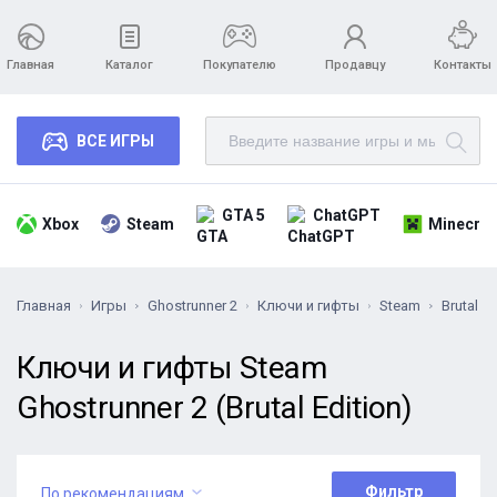
Главная
Каталог
Покупателю
Продавцу
Контакты
ВСЕ ИГРЫ
GTA 5
ChatGPT
Xbox
Steam
Minecraf
Главная
Игры
Ghostrunner 2
Ключи и гифты
Steam
Brutal Ed
Ключи и гифты Steam
Ghostrunner 2 (Brutal Edition)
Фильтр
По рекомендациям