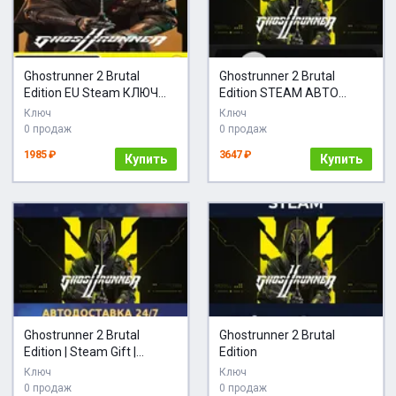
Ghostrunner 2 Brutal
Ghostrunner 2 Brutal
Edition EU Steam КЛЮЧ
Edition STEAM АВТО
ЕВРОПА
RU/UA/KZ/СНГ
Ключ
Ключ
0 продаж
0 продаж
1985 ₽
3647 ₽
Купить
Купить
Ghostrunner 2 Brutal
Ghostrunner 2 Brutal
Edition | Steam Gift |
Edition
Автодоставка
Ключ
Ключ
0 продаж
0 продаж