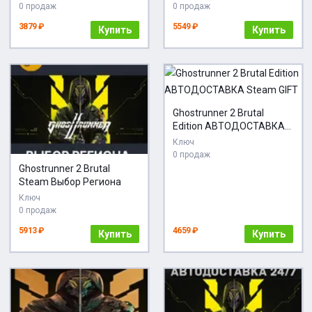
0 продаж
0 продаж
3879 ₽
5549 ₽
Купить
Купить
Ghostrunner 2 Brutal
Edition АВТОДОСТАВКА
Steam GIFT
Ключ
0 продаж
Ghostrunner 2 Brutal
Steam Выбор Региона
Ключ
0 продаж
5913 ₽
4659 ₽
Купить
Купить