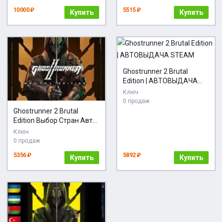
10000 ₽
5515 ₽
Купить
Купить
Ghostrunner 2 Brutal
Edition | АВТОВЫДАЧА
STEAM
Ключ
0 продаж
Ghostrunner 2 Brutal
Edition Выбор Стран Авто-
Доставка 24/7
Ключ
0 продаж
5356 ₽
5892 ₽
Купить
Купить