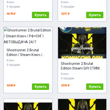
Steam Auto
Ключ
Ключ
0 продаж
0 продаж
4678 ₽
3257 ₽
Купить
Купить
Ghostrunner 2 Brutal
Edition / Steam Ключ /
РФ+СНГ | АВТОВЫДАЧА
Ключ
Ghostrunner 2 Brutal
24/7
0 продаж
Edition Steam Gift СТИМ
ГИФТ ПК
Ключ
АВТОДОСТАВКА
0 продаж
ПОДАРОК
4448 ₽
2909 ₽
Купить
Купить