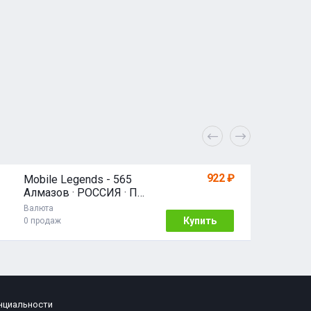
922 ₽
Mobile Legends - 565
Алмазов · РОССИЯ · ПО
ID · 24/7 АВТО
Валюта
Купить
0 продаж
нциальности