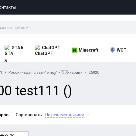
онтакты
GTA 5
ChatGPT
Minecraft
WOT
11
Россия<span class="emoji">🇷🇺</span>
25920
0 test111 ()
аров
Сортировать:
По рекомендациям
нию, по