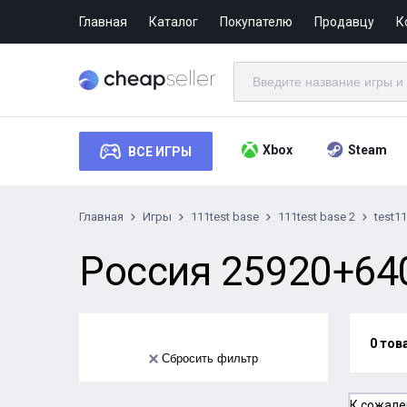
Главная
Каталог
Покупателю
Продавцу
К
Xbox
Steam
ВСЕ ИГРЫ
Главная
Игры
111test base
111test base 2
test1
Россия 25920+640
0 тов
Сбросить фильтр
К сожале