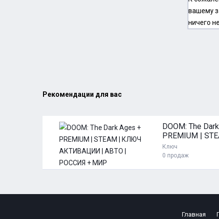
вашему з
ничего н
Рекомендации для вас
397 ₽
DOOM: The Dark
PREMIUM | STE
КЛЮЧ АКТИВА
Ключ
АВТО | РОССИ
ть
0 продаж
Главная