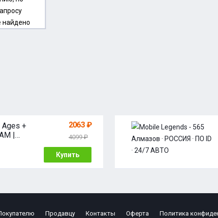
апросу
е найдено
2063 ₽
 Ages +
AM |
4099 ₽
ЦИИ |
Я + МИР
Купить
Покупателю
Продавцу
Контакты
Оферта
Политика конфиде