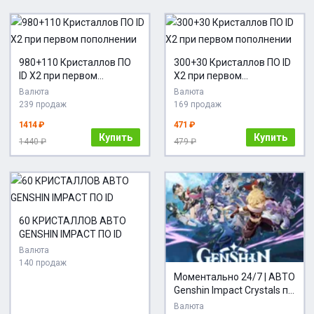
980+110 Кристаллов ПО
300+30 Кристаллов ПО ID
ID X2 при первом
X2 при первом
пополнении
пополнении
Валюта
Валюта
239 продаж
169 продаж
1414 ₽
471 ₽
Купить
Купить
1440 ₽
479 ₽
60 КРИСТАЛЛОВ АВТО
GENSHIN IMPACT ПО ID
Валюта
140 продаж
Моментально 24/7 | АВТО
Genshin Impact Crystals по
логину
Валюта