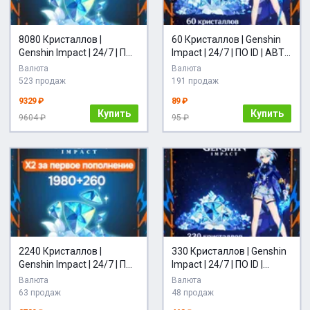
8080 Кристаллов |
60 Кристаллов | Genshin
Genshin Impact | 24/7 | ПО
Impact | 24/7 | ПО ID | АВТО
ID | АВТО| пополнение Х2
| пополнение Х2 в первый
Валюта
Валюта
в первый раз
раз
523 продаж
191 продаж
9329 ₽
89 ₽
Купить
Купить
9604 ₽
95 ₽
2240 Кристаллов |
330 Кристаллов | Genshin
Genshin Impact | 24/7 | ПО
Impact | 24/7 | ПО ID |
ID | АВТО | пополнение Х2
АВТО| Х2 пополнение в
Валюта
Валюта
в первый раз
первый раз
63 продаж
48 продаж