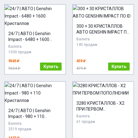
300 + 30 КРИСТАЛЛОВ
АВТО GENSHIN IMPACT ПО
24/7 | АВТО | Genshin
ID
Impact - 6480 + 1600
Валюта
145 продаж
Кристаллов
Валюта
1030 продаж
9545 ₽
459 ₽
Купить
Купить
9604 ₽
479 ₽
3280 КРИСТАЛЛОВ - Х2
ПРИ ПЕРВОМ
24/7 | АВТО | Genshin
ПОПОЛНЕНИИ
Impact - 980 + 110
Валюта
61 продаж
Кристаллов
Валюта
2519 продаж
1432 ₽