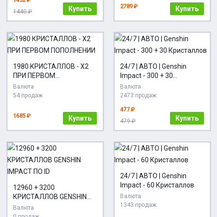
2789 ₽
Купить
Купить
1440 ₽
1980 КРИСТАЛЛОВ - Х2
24/7 | АВТО | Genshin
ПРИ ПЕРВОМ
Impact - 300 + 30
ПОПОЛНЕНИИ
Кристаллов
Валюта
Валюта
54 продаж
2473 продаж
477 ₽
1685 ₽
Купить
Купить
479 ₽
24/7 | АВТО | Genshin
Impact - 60 Кристаллов
12960 + 3200
КРИСТАЛЛОВ GENSHIN
Валюта
1343 продаж
IMPACT ПО ID
Валюта
0 продаж