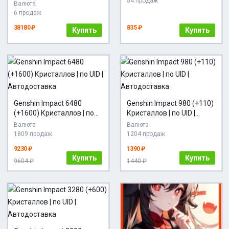
54 продаж
Кристаллов
Валюта
6 продаж
38180 ₽
835 ₽
Купить
Купить
Genshin Impact 6480
Genshin Impact 980 (+110)
(+1600) Кристаллов | по
Кристаллов | по UID |
UID | Автодоставка
Автодоставка
Валюта
Валюта
1809 продаж
1204 продаж
9230 ₽
1390 ₽
Купить
Купить
9604 ₽
1440 ₽