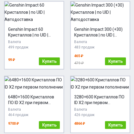
Genshin Impact 60
Genshin Impact 300 (+30)
Кристаллов | по UID |
Кристаллов | по UID |
Автодоставка
Автодоставка
Валюта
Валюта
499 продаж
483 продаж
465 ₽
99 ₽
Купить
Купить
479 ₽
6480+1600 Кристаллов
3280+600 Кристаллов ПО
ПО ID X2 при первом
ID X2 при первом
пополнении
пополнении
Валюта
Валюта
464 продаж
426 продаж
9700 ₽
4864 ₽
Купить
Купить