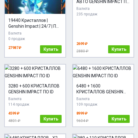
АВТО GENSHIN IMPACT ПО
ID
Валюта
235 продаж
19440 Кристаллов |
Genshin Impact | 24/7 | ПО
ID
Валюта
0 продаж
2699 ₽
27987 ₽
Купить
Купить
2880 ₽
3280 + 600 КРИСТАЛЛОВ
6480 + 1600
GENSHIN IMPACT ПО ID
КРИСТАЛЛОВ GENSHIN
IMPACT ПО ID
Валюта
Валюта
114 продаж
109 продаж
4599 ₽
8999 ₽
Купить
Купить
4801 ₽
9604 ₽