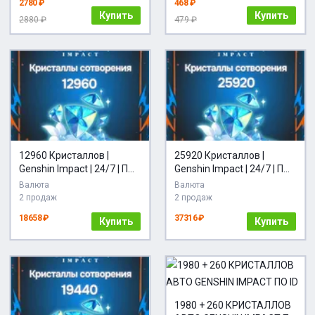
2780 ₽
468 ₽
Купить
Купить
2880 ₽
479 ₽
12960 Кристаллов |
25920 Кристаллов |
Genshin Impact | 24/7 | ПО
Genshin Impact | 24/7 | ПО
ID
ID
Валюта
Валюта
2 продаж
2 продаж
18658 ₽
37316 ₽
Купить
Купить
1980 + 260 КРИСТАЛЛОВ