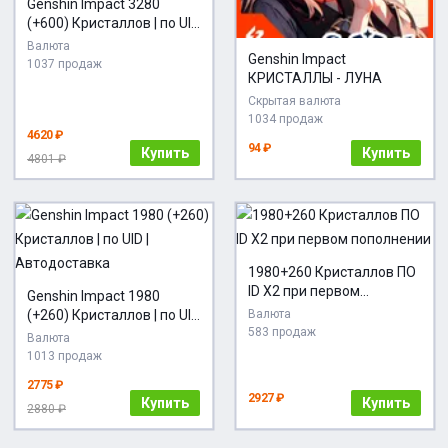
Genshin Impact 3280
(+600) Кристаллов | по UID
| Автодоставка
Валюта
Genshin Impact
1037 продаж
КРИСТАЛЛЫ - ЛУНА
Скрытая валюта
1034 продаж
4620 ₽
94 ₽
Купить
Купить
4801 ₽
1980+260 Кристаллов ПО
ID X2 при первом
Genshin Impact 1980
пополнении
(+260) Кристаллов | по UID
Валюта
583 продаж
| Автодоставка
Валюта
1013 продаж
2775 ₽
2927 ₽
Купить
Купить
2880 ₽