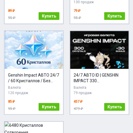
130 продаж
89 ₽
79 ₽
Купить
Купить
95 ₽
95 ₽
Genshin Impact АВТО 24/7
24/7 АВТО ID | GENSHIN
/ 60 Кристаллов / Без
IMPACT 330
входа на аккаунт
КРИСТАЛЛОВ
Валюта
Валюта
120 продаж
79 продаж
85 ₽
457 ₽
Купить
Купить
95 ₽
479 ₽