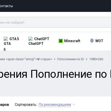
онтакты
GTA 5
ChatGPT
Minecraft
WOT
ия <span class="emoji">💎</span>
Пополнение по ID
1980+260
ения Пополнение по I
варов
Сортировать:
По рекомендациям