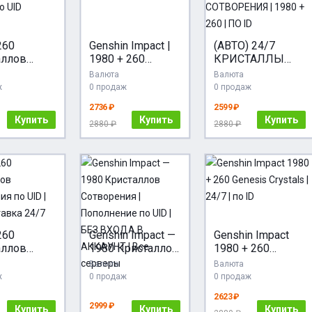
260
Genshin Impact |
(АВТО) 24/7
аллов
1980 + 260
КРИСТАЛЛЫ
n Impact |
Кристаллы | По
СОТВОРЕНИЯ |
Валюта
Валюта
ID
1980 + 260 | ПО
ж
0 продаж
0 продаж
ID
2736 ₽
2599 ₽
Купить
Купить
Купить
2880 ₽
2880 ₽
260
Genshin Impact —
Genshin Impact
аллов
1980 Кристаллов
1980 + 260
рения по
Сотворения |
Genesis Crystals |
Валюта
Валюта
Пополнение по
24/7 | по ID
ж
0 продаж
0 продаж
оставка
UID | БЕЗ ВХОДА
2623 ₽
В АККАУНТ | Все
2999 ₽
Купить
Купить
Купить