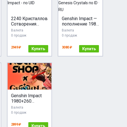
2240 Кристаллов
Genshin Impact —
Сотворения
пополнение 1980
Genshin Impact -
+ 260 Genesis
Валюта
Валюта
по UID
Crystals по ID · RU
0 продаж
0 продаж
2949 ₽
3080 ₽
Купить
Купить
Genshin Impact
1980+260
Кристаллов
Валюта
0 продаж
2899 ₽
Купить