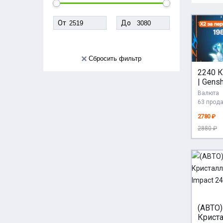
От
До
Сбросить фильтр
2240 
| Gensh
24/7 | 
Валюта
АВТО |
63 прод
пополн
2780 ₽
первы
2880 ₽
(АВТО)
Крист