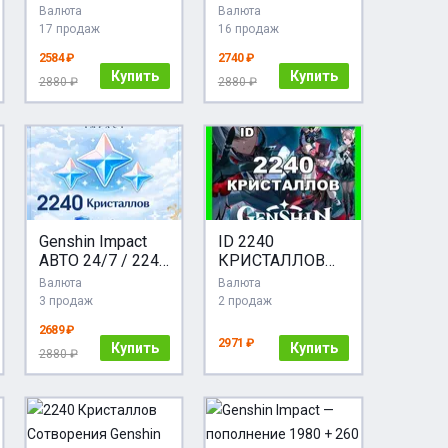
260 Crystals, Via
2240
Валюта
Валюта
UID
КРИСТАЛЛОВ
17 продаж
16 продаж
2584 ₽
2740 ₽
Купить
Купить
2880 ₽
2880 ₽
Genshin Impact
ID 2240
АВТО 24/7 / 2240
КРИСТАЛЛОВ
Кристаллов /
СОТВОРЕНИЯ
Валюта
Валюта
Без входа на
GENSHIN IMPACT
3 продаж
2 продаж
аккаунт
24/7 АВТО
2689 ₽
2971 ₽
Купить
Купить
2880 ₽