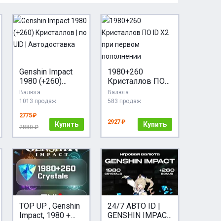
Genshin Impact
1980+260
1980 (+260)
Кристаллов ПО
Кристаллов | по
ID X2 при
Валюта
Валюта
UID |
первом
1013 продаж
583 продаж
Автодоставка
пополнении
2775 ₽
2927 ₽
Купить
Купить
2880 ₽
TOP UP , Genshin
24/7 АВТО ID |
Impact, 1980 +
GENSHIN IMPACT