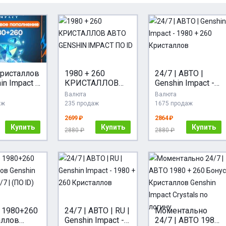
Кристаллов
1980 + 260
24/7 | АВТО |
in Impact |
КРИСТАЛЛОВ
Genshin Impact -
ПО ID |
АВТО GENSHIN
1980 + 260
Валюта
Валюта
IMPACT ПО ID
Кристаллов
аж
235 продаж
1675 продаж
ение Х2 в
2699 ₽
2864 ₽
й раз
Купить
Купить
Купить
2880 ₽
2880 ₽
 1980+260
24/7 | АВТО | RU |
Моментально
аллов
Genshin Impact -
24/7 | АВТО 1980