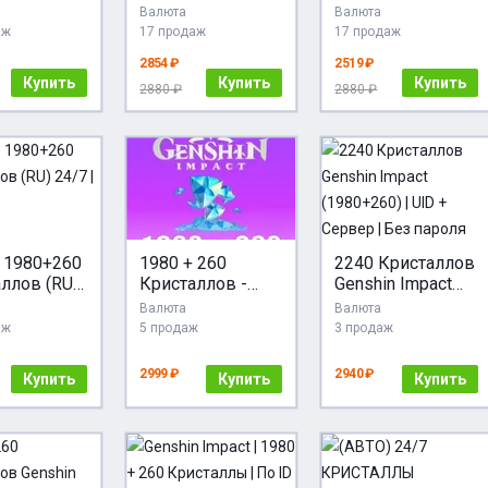
n Impact
1980 + 260
+ 260 Бонус
Валюта
Валюта
(ПО ID)
Кристаллов
Кристаллов
аж
17 продаж
17 продаж
Genshin Impact
2854 ₽
2519 ₽
Crystals по
Купить
Купить
Купить
логину
2880 ₽
2880 ₽
 1980+260
1980 + 260
2240 Кристаллов
ллов (RU)
Кристаллов -
Genshin Impact
 (ПО UID)
Genshin Impact
(1980+260) | UID
Валюта
Валюта
+ Сервер | Без
аж
5 продаж
3 продаж
пароля
2999 ₽
2940 ₽
Купить
Купить
Купить