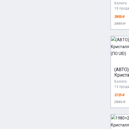
Genshi
Валюта
24/7 | 
18 прод
2800 ₽
2880 ₽
(АВТО)
Криста
24/7 |
Валюта
13 прод
2725 ₽
2880 ₽