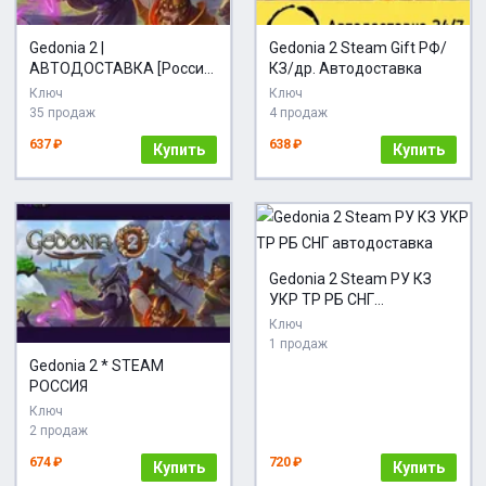
Gedonia 2 |
Gedonia 2 Steam Gift РФ/
АВТОДОСТАВКА [Россия
КЗ/др. Автодоставка
Steam Gift]
Ключ
Ключ
35 продаж
4 продаж
637 ₽
638 ₽
Купить
Купить
Gedonia 2 Steam РУ КЗ
УКР ТР РБ СНГ
автодоставка
Ключ
1 продаж
Gedonia 2 * STEAM
РОССИЯ
Ключ
2 продаж
674 ₽
720 ₽
Купить
Купить