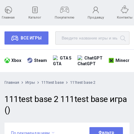
Главная
Каталог
Покупателю
Продавцу
Контакты
ВСЕ ИГРЫ
GTA 5
ChatGPT
Xbox
Steam
Minecraf
Главная
Игры
111test base
111test base 2
111test base 2 111test base игра
()
Фильтр
По рекомендациям