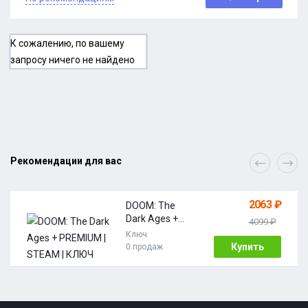
К сожалению, по вашему
запросу ничего не найдено
Рекомендации для вас
2063 ₽
DOOM: The
Dark Ages +
4099 ₽
PREMIUM |
Ключ
STEAM | КЛЮЧ
Купить
0 продаж
АКТИВАЦИИ |
АВТО | РОССИЯ
+ МИР