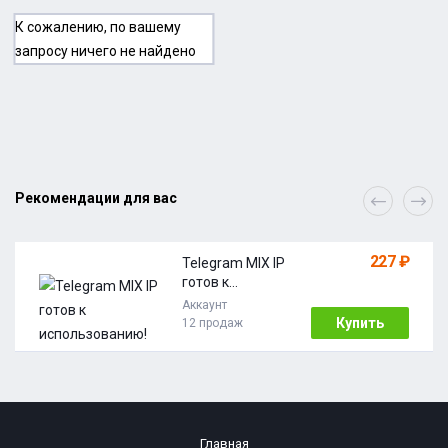
К сожалению, по вашему
запросу ничего не найдено
Рекомендации для вас
227 ₽
Telegram MIX IP
готов к
использовани
Аккаунт
ю!
Купить
12 продаж
Главная