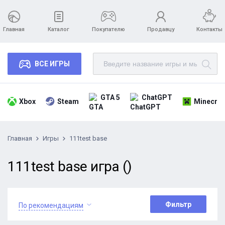
Главная
Каталог
Покупателю
Продавцу
Контакты
ВСЕ ИГРЫ
GTA 5
ChatGPT
Xbox
Steam
Minecraf
Главная
Игры
111test base
111test base игра ()
Фильтр
По рекомендациям