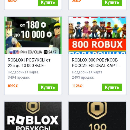
469 ₽
245 ₽
Купить
Купить
ROBLOX | РОБУКСЫ от
ROBLOX 800 РОБУКСОВ
225 до 10 000 •ВСЕ
РОССИЯ +GLOBAL КАРТА
РЕГИОНЫ (Россия)
РОБЛОКС
Подарочная карта
Подарочная карта
3404 продаж
2493 продаж
8999 ₽
1126 ₽
Купить
Купить