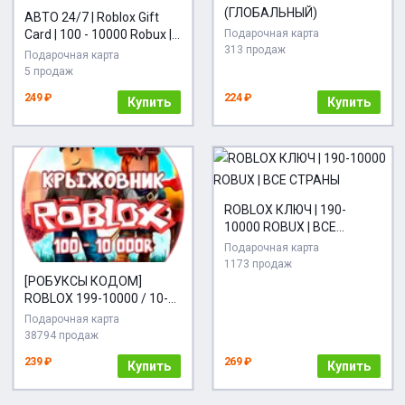
(ГЛОБАЛЬНЫЙ)
АВТО 24/7 | Roblox Gift
Card | 100 - 10000 Robux |
Подарочная карта
313 продаж
GLOBAL
Подарочная карта
5 продаж
249 ₽
224 ₽
Купить
Купить
ROBLOX КЛЮЧ | 190-
10000 ROBUX | ВСЕ
СТРАНЫ
Подарочная карта
1173 продаж
[РОБУКСЫ КОДОМ]
ROBLOX 199-10000 / 10-
50$ ROBUX РОБЛОКС
Подарочная карта
38794 продаж
239 ₽
269 ₽
Купить
Купить