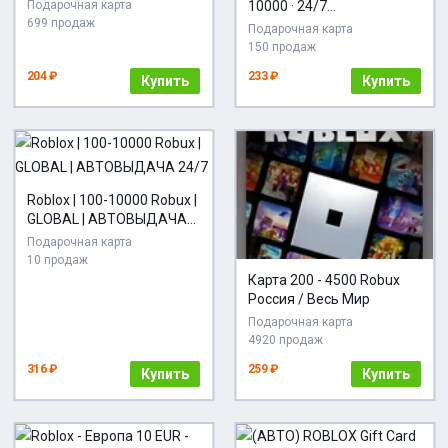
gift card / робуксы | ВСЕ
Подарочная карта
10000 · 24/7
РЕГИОНЫ
699 продаж
АВТОМАТИЧЕСКАЯ
Подарочная карта
ДОСТАВКА
150 продаж
204 ₽
233 ₽
Купить
Купить
Roblox | 100-10000 Robux |
GLOBAL | АВТОВЫДАЧА
24/7
Подарочная карта
10 продаж
Карта 200 - 4500 Robux
Россия / Весь Мир
Подарочная карта
4920 продаж
316 ₽
259 ₽
Купить
Купить