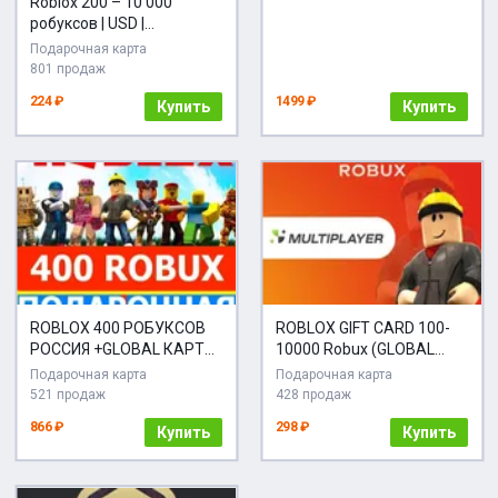
Roblox 200 – 10 000
робуксов | USD |
Подарочная карта Global
Подарочная карта
801 продаж
224 ₽
1499 ₽
Купить
Купить
ROBLOX 400 РОБУКСОВ
ROBLOX GIFT CARD 100-
РОССИЯ +GLOBAL КАРТА
10000 Robux (GLOBAL
РОБЛОКС
КОД)
Подарочная карта
Подарочная карта
521 продаж
428 продаж
866 ₽
298 ₽
Купить
Купить